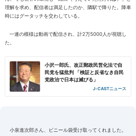
理解を求め、配信者は満足したのか、隣駅で降りた。降車
時にはグータッチを交わしている。
一連の模様は動画で配信され、計2万5000人が視聴し
た。
小沢一郎氏、改正郵政民営化法で自
民党を猛批判 「検証と反省なき自民
党政治で日本は滅びる」
J-CASTニュース
小泉進次郎さん、ビニール袋受け取ってくれました。