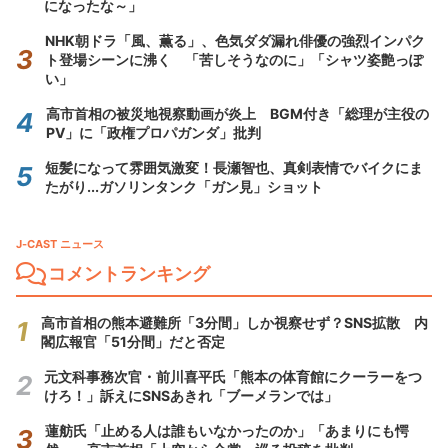
になったな～」
NHK朝ドラ「風、薫る」、色気ダダ漏れ俳優の強烈インパク
ト登場シーンに沸く 「苦しそうなのに」「シャツ姿艶っぽ
い」
高市首相の被災地視察動画が炎上 BGM付き「総理が主役の
PV」に「政権プロパガンダ」批判
短髪になって雰囲気激変！長瀬智也、真剣表情でバイクにま
たがり...ガソリンタンク「ガン見」ショット
J-CAST ニュース
コメントランキング
高市首相の熊本避難所「3分間」しか視察せず？SNS拡散 内
閣広報官「51分間」だと否定
元文科事務次官・前川喜平氏「熊本の体育館にクーラーをつ
けろ！」訴えにSNSあきれ「ブーメランでは」
蓮舫氏「止める人は誰もいなかったのか」「あまりにも愕