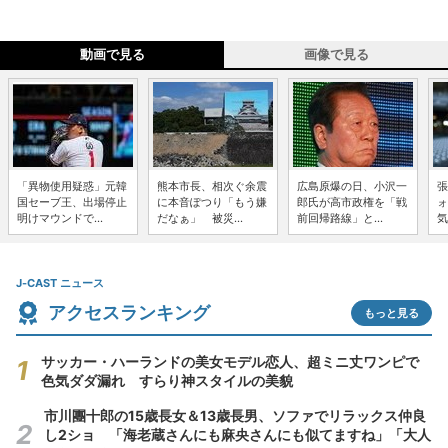
動画で見る
画像で見る
「異物使用疑惑」元韓
熊本市長、相次ぐ余震
広島原爆の日、小沢一
張
国セーブ王、出場停止
に本音ぽつり「もう嫌
郎氏が高市政権を「戦
ォ
明けマウンドで...
だなぁ」 被災...
前回帰路線」と...
気
J-CAST ニュース
アクセスランキング
もっと見る
サッカー・ハーランドの美女モデル恋人、超ミニ丈ワンピで
色気ダダ漏れ すらり神スタイルの美貌
市川團十郎の15歳長女＆13歳長男、ソファでリラックス仲良
し2ショ 「海老蔵さんにも麻央さんにも似てますね」「大人