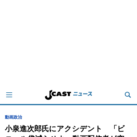
動画
政治
小泉進次郎氏にアクシデント 「ビ