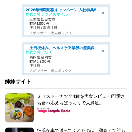
2026年転職応援キャンペーン!入社特典58万円/デンソーで働こう!自動車工場で小型部品の検査業務 denso aichi
＞
株式会社テクノスマイル
三重県 四日市市
時給1,800円
正社員 / 派遣社員
スポンサー：求人ボックス
「土日祝休み」ヘルスケア業界の産業保健師/高時給/未経験OK/要資格:保健師、正看護師
＞
株式会社パソナ
福岡県 福岡市
時給2,300円
正社員
スポンサー：求人ボックス
姉妹サイト
ミセスドーナツ全4種を実食レビュー!可愛さ
も食べ応えもばっちりで大満足。
彼氏が車で送ってくれたのは、薄暗くて誰も