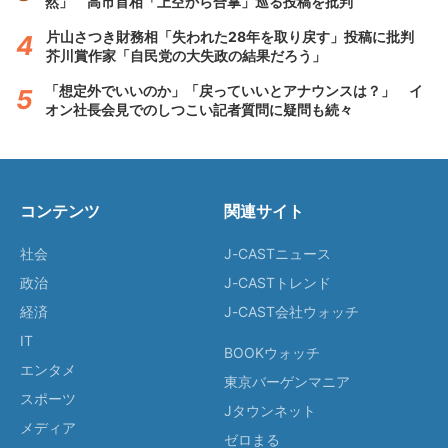
然」 高市首相「上空から合掌」巡る投稿を批判
片山さつき財務相「失われた28年を取り戻す」投稿に批判
芥川賞作家「自民党の大失政の結果だろう」
「想定外でいいのか」「戻っていいとアナウンスは？」 イ
オン社長会見でのしつこい記者質問に疑問も続々
コンテンツ
関連サイト
社会
J-CASTニュース
政治
J-CASTトレンド
経済
J-CAST会社ウォッチ
IT
BOOKウォッチ
エンタメ
東京バーゲンマニア
スポーツ
Jタウンネット
メディア
ゼロまる