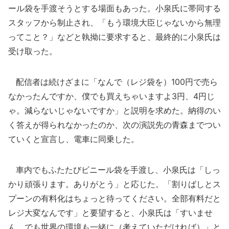
ール袋を手渡そうとする場面もあった。小泉氏に帯同する
スタッフから制止され、「もう環境大臣じゃないから無理
ってこと？」などと執拗に要求すると、最終的に小泉氏は
受け取った。
配信者は続けざまに「なんで（レジ袋を）100円で売ら
なかったんですか、僕でも買えちゃいますよ3円、4円じ
ゃ。減らないじゃないですか」と説明を求めた。納得のい
く答えが得られなかったのか、次の演説先の青森までつい
ていくと宣言し、電車に同乗した。
車内でもふたたびビニール袋を手渡し、小泉氏は「しっ
かり頑張ります。ありがとう」と応じた。「割りばしとス
プーンの有料化はちょっと待ってください。全部有料だと
レジ大変なんです」と要望すると、小泉氏は「すいませ
ん、でも世界の環境も一緒に（考えていただければ）」と