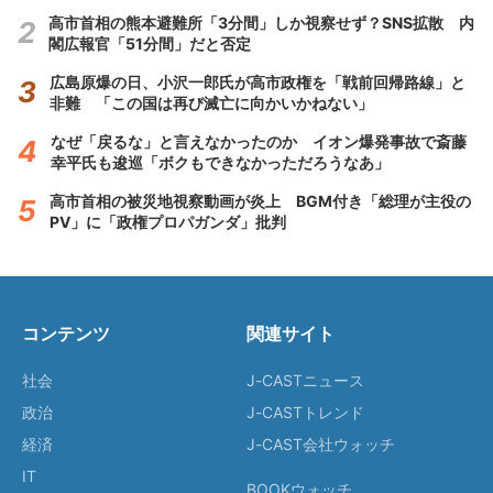
高市首相の熊本避難所「3分間」しか視察せず？SNS拡散 内
閣広報官「51分間」だと否定
広島原爆の日、小沢一郎氏が高市政権を「戦前回帰路線」と
非難 「この国は再び滅亡に向かいかねない」
なぜ「戻るな」と言えなかったのか イオン爆発事故で斎藤
幸平氏も逡巡「ボクもできなかっただろうなあ」
高市首相の被災地視察動画が炎上 BGM付き「総理が主役の
PV」に「政権プロパガンダ」批判
コンテンツ
関連サイト
社会
J-CASTニュース
政治
J-CASTトレンド
経済
J-CAST会社ウォッチ
IT
BOOKウォッチ