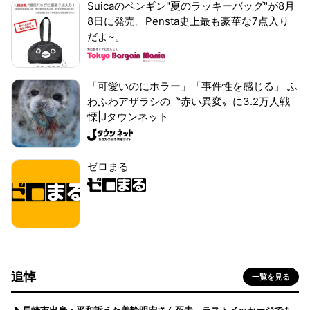
Suicaのペンギン"夏のラッキーバッグ"が8月
8日に発売。Pensta史上最も豪華な7点入り
だよ~。
「可愛いのにホラー」「事件性を感じる」 ふ
わふわアザラシの〝赤い異変〟に3.2万人戦
慄|Jタウンネット
ゼロまる
追悼
一覧を見る