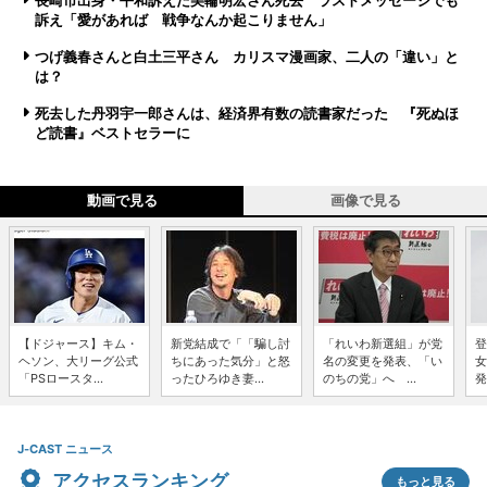
長崎市出身・平和訴えた美輪明宏さん死去 ラストメッセージでも
訴え「愛があれば 戦争なんか起こりません」
つげ義春さんと白土三平さん カリスマ漫画家、二人の「違い」と
は？
死去した丹羽宇一郎さんは、経済界有数の読書家だった 『死ぬほ
ど読書』ベストセラーに
動画で見る
画像で見る
【ドジャース】キム・
新党結成で「「騙し討
「れいわ新選組」が党
登
ヘソン、大リーグ公式
ちにあった気分」と怒
名の変更を発表、「い
女
「PSロースタ...
ったひろゆき妻...
のちの党」へ ...
発
J-CAST ニュース
アクセスランキング
もっと見る