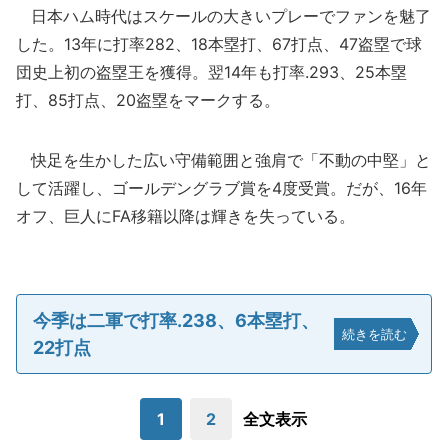
日本ハム時代はスケールの大きいプレーでファンを魅了
した。13年に打率282、18本塁打、67打点、47盗塁で球
団史上初の盗塁王を獲得。翌14年も打率.293、25本塁
打、85打点、20盗塁をマークする。
快足を生かした広い守備範囲と強肩で「不動の中堅」と
して活躍し、ゴールデングラブ賞を4度受賞。だが、16年
オフ、巨人にFA移籍以降は輝きを失っている。
今季は二軍で打率.238、6本塁打、
続きを読む
22打点
1
2
全文表示