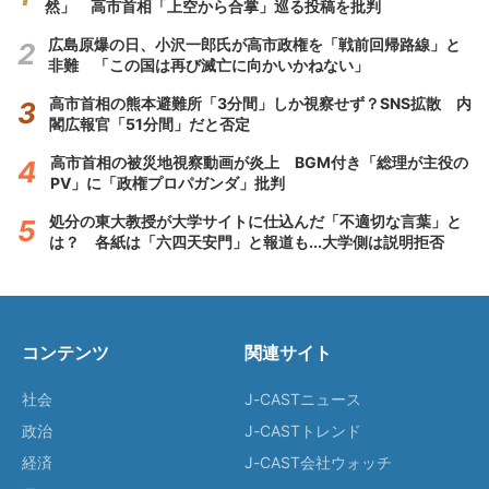
然」 高市首相「上空から合掌」巡る投稿を批判
広島原爆の日、小沢一郎氏が高市政権を「戦前回帰路線」と
非難 「この国は再び滅亡に向かいかねない」
高市首相の熊本避難所「3分間」しか視察せず？SNS拡散 内
閣広報官「51分間」だと否定
高市首相の被災地視察動画が炎上 BGM付き「総理が主役の
PV」に「政権プロパガンダ」批判
処分の東大教授が大学サイトに仕込んだ「不適切な言葉」と
は？ 各紙は「六四天安門」と報道も...大学側は説明拒否
コンテンツ
関連サイト
社会
J-CASTニュース
政治
J-CASTトレンド
経済
J-CAST会社ウォッチ