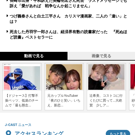
長崎市出身・平和訴えた美輪明宏さん死去 ラストメッセージでも
訴え「愛があれば 戦争なんか起こりません」
つげ義春さんと白土三平さん カリスマ漫画家、二人の「違い」と
は？
死去した丹羽宇一郎さんは、経済界有数の読書家だった 『死ぬほ
ど読書』ベストセラーに
動画で見る
画像で見る
【ドジャース】打撃不
元カップルYouTuber
辻希美、コストコに行
「
振ベッツ、低迷のチー
「夜のひと笑い」いち
くたびに買って...大絶
紗
ムで「最も懸念...
え、新恋...
賛 少しア...
リ
J-CAST ニュース
アクセスランキング
もっと見る