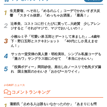
生見愛瑠、へそ出し「めるのふく」コーデでかわいすぎ大反
響 「スタイル抜群」「めっちゃお洒落」「最高！」
辻希美、コストコに行くたびに買って...大絶賛 少しアレン
ジすると「それがマジで、マジでおいしいの！」
小柳ルミ子「可愛い弟 五郎とデートして来ました」...4歳年
下・野口五郎とステキ2ショット 「40代にしか見えませ
ん！」
サッカー堂安律の美人妻・明松美玖、シンプル私服コーデも
「激カワ」サングラス頭にのせて 「本当にかわいい」
「役満ボディー」岡田紗佳、肩出し白ノースリで色気ダダ漏
れ 国士無双のかわいさ「おかぴーカワイイ」
J-CAST ニュース
コメントランキング
蓮舫氏「止める人は誰もいなかったのか」「あまりにも愕