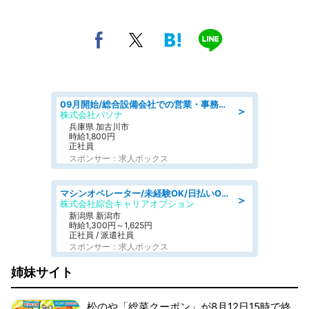
09月開始/総合設備会社での営業・事務のお仕事/車通勤可/賞与あり/営業/営業事務
＞
株式会社パソナ
兵庫県 加古川市
時給1,800円
正社員
スポンサー：求人ボックス
マシンオペレーター/未経験OK/日払いOK/寮完備/交替制/20・30・40代活躍中
＞
株式会社綜合キャリアオプション
新潟県 新潟市
時給1,300円～1,625円
正社員 / 派遣社員
スポンサー：求人ボックス
姉妹サイト
松のや「総菜クーポン」が8月12日15時で終