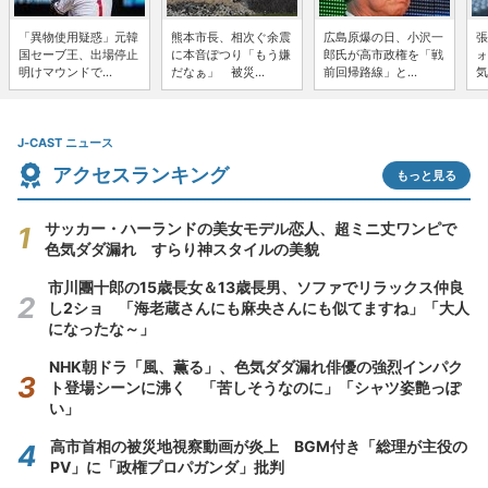
「異物使用疑惑」元韓
熊本市長、相次ぐ余震
広島原爆の日、小沢一
張
国セーブ王、出場停止
に本音ぽつり「もう嫌
郎氏が高市政権を「戦
ォ
明けマウンドで...
だなぁ」 被災...
前回帰路線」と...
気
J-CAST ニュース
アクセスランキング
もっと見る
サッカー・ハーランドの美女モデル恋人、超ミニ丈ワンピで
色気ダダ漏れ すらり神スタイルの美貌
市川團十郎の15歳長女＆13歳長男、ソファでリラックス仲良
し2ショ 「海老蔵さんにも麻央さんにも似てますね」「大人
になったな～」
NHK朝ドラ「風、薫る」、色気ダダ漏れ俳優の強烈インパク
ト登場シーンに沸く 「苦しそうなのに」「シャツ姿艶っぽ
い」
高市首相の被災地視察動画が炎上 BGM付き「総理が主役の
PV」に「政権プロパガンダ」批判