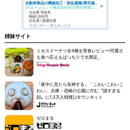
自動車製品の機械加工・部品運搬/寮完備/日払い/工場・製造
＞
UTエージェント株式会社AGT西日本第二CU
大分県 宇佐市
時給1,550円
正社員 / 派遣社員
スポンサー：求人ボックス
姉妹サイト
ミセスドーナツ全4種を実食レビュー!可愛さ
も食べ応えもばっちりで大満足。
「夜中に見たら失神する」「こわいこわいこ
わい」 兵庫・尼崎の公園に佇む〝謎すぎる
顔〟に1.3万人戦慄|Jタウンネット
ゼロまる