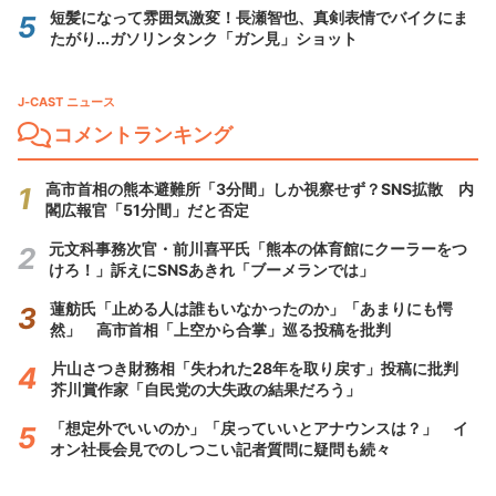
短髪になって雰囲気激変！長瀬智也、真剣表情でバイクにま
たがり...ガソリンタンク「ガン見」ショット
J-CAST ニュース
コメントランキング
高市首相の熊本避難所「3分間」しか視察せず？SNS拡散 内
閣広報官「51分間」だと否定
元文科事務次官・前川喜平氏「熊本の体育館にクーラーをつ
けろ！」訴えにSNSあきれ「ブーメランでは」
蓮舫氏「止める人は誰もいなかったのか」「あまりにも愕
然」 高市首相「上空から合掌」巡る投稿を批判
片山さつき財務相「失われた28年を取り戻す」投稿に批判
芥川賞作家「自民党の大失政の結果だろう」
「想定外でいいのか」「戻っていいとアナウンスは？」 イ
オン社長会見でのしつこい記者質問に疑問も続々