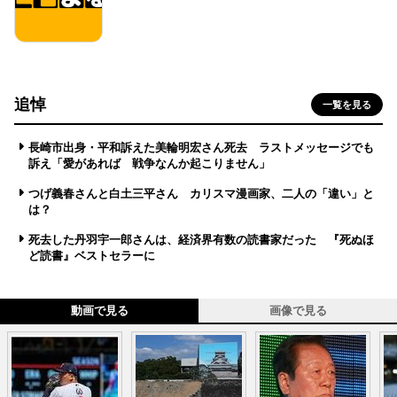
追悼
一覧を見る
長崎市出身・平和訴えた美輪明宏さん死去 ラストメッセージでも
訴え「愛があれば 戦争なんか起こりません」
つげ義春さんと白土三平さん カリスマ漫画家、二人の「違い」と
は？
死去した丹羽宇一郎さんは、経済界有数の読書家だった 『死ぬほ
ど読書』ベストセラーに
動画で見る
画像で見る