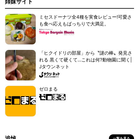
姉妹サイト
ミセスドーナツ全4種を実食レビュー!可愛さ
も食べ応えもばっちりで大満足。
「ヒクイドリの部屋」から〝謎の棒〟発見さ
れる 黒くて硬くて...これは何?動物園に聞く|
Jタウンネット
ゼロまる
追悼
一覧を見る