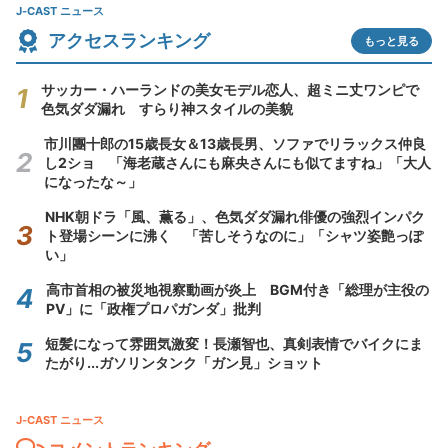
J-CAST ニュース
アクセスランキング
もっと見る
サッカー・ハーランドの美女モデル恋人、超ミニ丈ワンピで
色気ダダ漏れ すらり神スタイルの美貌
市川團十郎の15歳長女＆13歳長男、ソファでリラックス仲良
し2ショ 「海老蔵さんにも麻央さんにも似てますね」「大人
になったな～」
NHK朝ドラ「風、薫る」、色気ダダ漏れ俳優の強烈インパク
ト登場シーンに沸く 「苦しそうなのに」「シャツ姿艶っぽ
い」
高市首相の被災地視察動画が炎上 BGM付き「総理が主役の
PV」に「政権プロパガンダ」批判
短髪になって雰囲気激変！長瀬智也、真剣表情でバイクにま
たがり...ガソリンタンク「ガン見」ショット
J-CAST ニュース