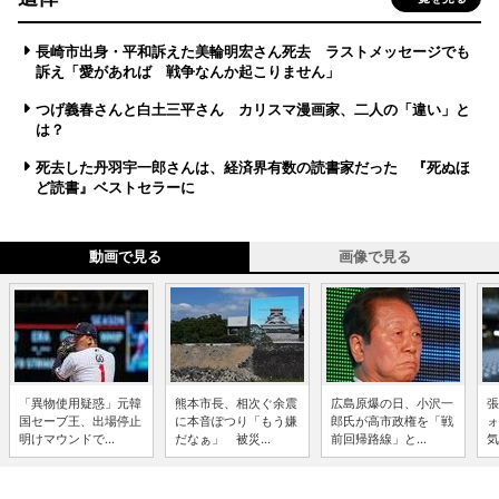
長崎市出身・平和訴えた美輪明宏さん死去 ラストメッセージでも
訴え「愛があれば 戦争なんか起こりません」
つげ義春さんと白土三平さん カリスマ漫画家、二人の「違い」と
は？
死去した丹羽宇一郎さんは、経済界有数の読書家だった 『死ぬほ
ど読書』ベストセラーに
動画で見る
画像で見る
「異物使用疑惑」元韓
熊本市長、相次ぐ余震
広島原爆の日、小沢一
張
国セーブ王、出場停止
に本音ぽつり「もう嫌
郎氏が高市政権を「戦
ォ
明けマウンドで...
だなぁ」 被災...
前回帰路線」と...
気