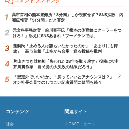
コメントランキング
高市首相の熊本避難所「3分間」しか視察せず？SNS拡散 内
閣広報官「51分間」だと否定
元文科事務次官・前川喜平氏「熊本の体育館にクーラーをつ
けろ！」訴えにSNSあきれ「ブーメランでは」
蓮舫氏「止める人は誰もいなかったのか」「あまりにも愕
然」 高市首相「上空から合掌」巡る投稿を批判
片山さつき財務相「失われた28年を取り戻す」投稿に批判
芥川賞作家「自民党の大失政の結果だろう」
「想定外でいいのか」「戻っていいとアナウンスは？」 イ
オン社長会見でのしつこい記者質問に疑問も続々
コンテンツ
関連サイト
社会
J-CASTニュース