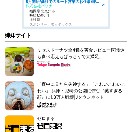
8月開始/商社でのルート営業のお仕事/即日勤務可/車通勤可/営業
＞
株式会社パソナ
福岡県 北九州市
時給1,506円
正社員
スポンサー：求人ボックス
姉妹サイト
ミセスドーナツ全4種を実食レビュー!可愛さ
も食べ応えもばっちりで大満足。
「夜中に見たら失神する」「こわいこわいこ
わい」 兵庫・尼崎の公園に佇む〝謎すぎる
顔〟に1.3万人戦慄|Jタウンネット
ゼロまる