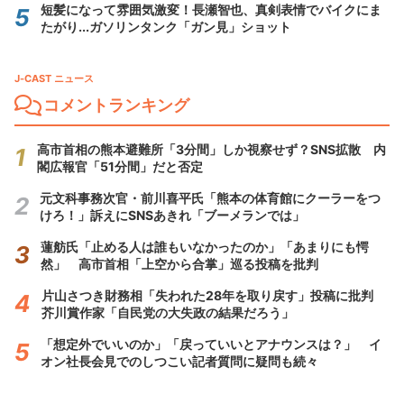
短髪になって雰囲気激変！長瀬智也、真剣表情でバイクにま
たがり...ガソリンタンク「ガン見」ショット
J-CAST ニュース
コメントランキング
高市首相の熊本避難所「3分間」しか視察せず？SNS拡散 内
閣広報官「51分間」だと否定
元文科事務次官・前川喜平氏「熊本の体育館にクーラーをつ
けろ！」訴えにSNSあきれ「ブーメランでは」
蓮舫氏「止める人は誰もいなかったのか」「あまりにも愕
然」 高市首相「上空から合掌」巡る投稿を批判
片山さつき財務相「失われた28年を取り戻す」投稿に批判
芥川賞作家「自民党の大失政の結果だろう」
「想定外でいいのか」「戻っていいとアナウンスは？」 イ
オン社長会見でのしつこい記者質問に疑問も続々