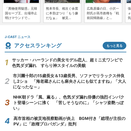
「異物使用疑惑」元韓
熊本市長、相次ぐ余震
広島原爆の日、小沢一
張
国セーブ王、出場停止
に本音ぽつり「もう嫌
郎氏が高市政権を「戦
ォ
明けマウンドで...
だなぁ」 被災...
前回帰路線」と...
気
J-CAST ニュース
アクセスランキング
もっと見る
サッカー・ハーランドの美女モデル恋人、超ミニ丈ワンピで
色気ダダ漏れ すらり神スタイルの美貌
市川團十郎の15歳長女＆13歳長男、ソファでリラックス仲良
し2ショ 「海老蔵さんにも麻央さんにも似てますね」「大人
になったな～」
NHK朝ドラ「風、薫る」、色気ダダ漏れ俳優の強烈インパク
ト登場シーンに沸く 「苦しそうなのに」「シャツ姿艶っぽ
い」
高市首相の被災地視察動画が炎上 BGM付き「総理が主役の
PV」に「政権プロパガンダ」批判