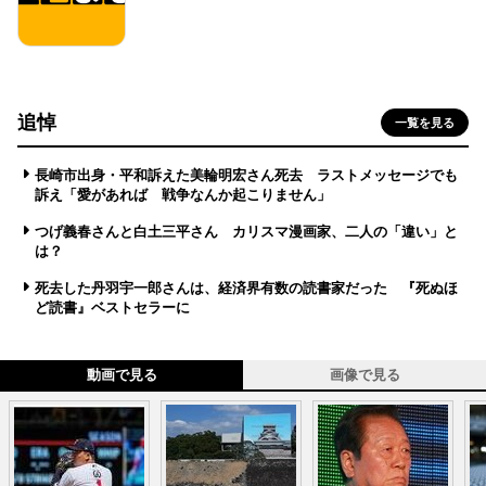
追悼
一覧を見る
長崎市出身・平和訴えた美輪明宏さん死去 ラストメッセージでも
訴え「愛があれば 戦争なんか起こりません」
つげ義春さんと白土三平さん カリスマ漫画家、二人の「違い」と
は？
死去した丹羽宇一郎さんは、経済界有数の読書家だった 『死ぬほ
ど読書』ベストセラーに
動画で見る
画像で見る