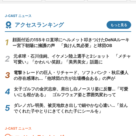
J-CAST ニュース
アクセスランキング
もっと見る
顔面付近の155キロ直球にヘルメット叩きつけたDeNAルーキ
ー宮下朝陽に擁護の声 「負けん気必要」と球団OB
元卓球・石川佳純、イケメン陸上選手と2ショット 「メチャ
可愛い」「かわいい笑顔」「美男美女」話題に
電撃トレードの巨人・リチャード、ソフトバンク・秋広優人
の存在感薄れ...「他球団の方が出場機会ある」の声が
女子ゴルフの金沢志奈、肩出し白ノースリ姿に反響...「可愛
いにも程がある」 ゴルフウェア姿と雰囲気変わって
ダレノガレ明美、被災地炊き出しで細やかな心遣い...「並ん
でくれた子やとりにきてくれた子にシールを」
J-CAST ニュース