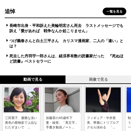
追悼
一覧を見る
長崎市出身・平和訴えた美輪明宏さん死去 ラストメッセージでも
訴え「愛があれば 戦争なんか起こりません」
つげ義春さんと白土三平さん カリスマ漫画家、二人の「違い」と
は？
死去した丹羽宇一郎さんは、経済界有数の読書家だった 『死ぬほ
ど読書』ベストセラーに
動画で見る
画像で見る
三田寛子、優雅な淡い
加藤茶の45歳年下
フィギュア・中井亜
制
黄色の着物姿で上品な
妻・綾菜、「美文字」
美、華麗にトリプルア
う
たたずまいで ...
手書き勉強ノート...
クセル決める 「...
一