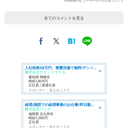
全てのコメントを見る
入社特典58万円、寮費完備で無料!デンソーで働こう!自動車工場で小型部品の検査業務 denso aichi
＞
株式会社テクノスマイル
愛知県 岡崎市
時給1,800円
正社員 / 派遣社員
スポンサー：求人ボックス
経理/病院での経理事務のお仕事/即日勤務可/車通勤可/経理/一般事務
＞
株式会社パソナ
福岡県 北九州市
時給1,380円
正社員
スポンサー：求人ボックス