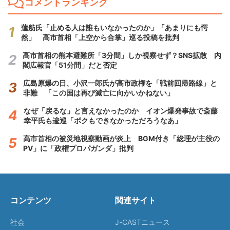
コメントランキング
蓮舫氏「止める人は誰もいなかったのか」「あまりにも愕
然」 高市首相「上空から合掌」巡る投稿を批判
高市首相の熊本避難所「3分間」しか視察せず？SNS拡散 内
閣広報官「51分間」だと否定
広島原爆の日、小沢一郎氏が高市政権を「戦前回帰路線」と
非難 「この国は再び滅亡に向かいかねない」
なぜ「戻るな」と言えなかったのか イオン爆発事故で斎藤
幸平氏も逡巡「ボクもできなかっただろうなあ」
高市首相の被災地視察動画が炎上 BGM付き「総理が主役の
PV」に「政権プロパガンダ」批判
コンテンツ
関連サイト
社会
J-CASTニュース