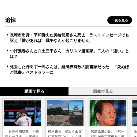
追悼
一覧を見る
長崎市出身・平和訴えた美輪明宏さん死去 ラストメッセージでも
訴え「愛があれば 戦争なんか起こりません」
つげ義春さんと白土三平さん カリスマ漫画家、二人の「違い」と
は？
死去した丹羽宇一郎さんは、経済界有数の読書家だった 『死ぬほ
ど読書』ベストセラーに
動画で見る
画像で見る
「異物使用疑惑」元韓
熊本市長、相次ぐ余震
広島原爆の日、小沢一
張
国セーブ王、出場停止
に本音ぽつり「もう嫌
郎氏が高市政権を「戦
ォ