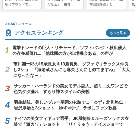
明けマウンドで...
だなぁ」 被災...
前回帰路線」と...
気
J-CAST ニュース
アクセスランキング
もっと見る
電撃トレードの巨人・リチャード、ソフトバンク・秋広優人
の存在感薄れ...「他球団の方が出場機会ある」の声が
市川團十郎の15歳長女＆13歳長男、ソファでリラックス仲良
し2ショ 「海老蔵さんにも麻央さんにも似てますね」「大人
になったな～」
サッカー・ハーランドの美女モデル恋人、超ミニ丈ワンピで
色気ダダ漏れ すらり神スタイルの美貌
羽生結弦、美しいブルー基調の衣装で...「ゆず」北川悠仁・
岩沢厚治と3ショット ゆず×ゆづコラボにファン歓喜
ドイツの美女フィギュア選手、JK風制服＆ルーズソックス衣
装で「激カワ」ショット 「りくりゅう」アイスショーで