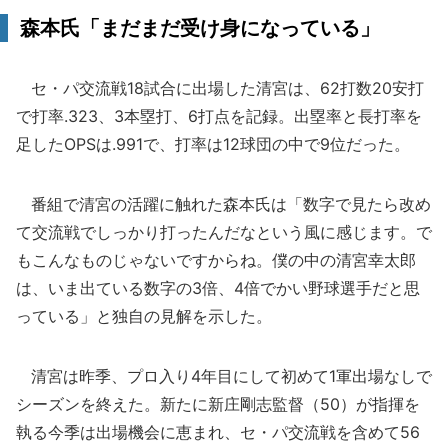
森本氏「まだまだ受け身になっている」
セ・パ交流戦18試合に出場した清宮は、62打数20安打
で打率.323、3本塁打、6打点を記録。出塁率と長打率を
足したOPSは.991で、打率は12球団の中で9位だった。
番組で清宮の活躍に触れた森本氏は「数字で見たら改め
て交流戦でしっかり打ったんだなという風に感じます。で
もこんなものじゃないですからね。僕の中の清宮幸太郎
は、いま出ている数字の3倍、4倍でかい野球選手だと思
っている」と独自の見解を示した。
清宮は昨季、プロ入り4年目にして初めて1軍出場なしで
シーズンを終えた。新たに新庄剛志監督（50）が指揮を
執る今季は出場機会に恵まれ、セ・パ交流戦を含めて56