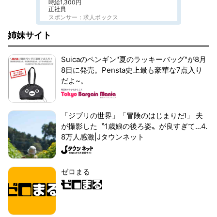
時給1,300円
正社員
スポンサー：求人ボックス
姉妹サイト
Suicaのペンギン"夏のラッキーバッグ"が8月
8日に発売。Pensta史上最も豪華な7点入り
だよ~。
「ジブリの世界」「冒険のはじまりだ!」 夫
が撮影した〝1歳娘の後ろ姿〟が良すぎて...4.
8万人感激|Jタウンネット
ゼロまる