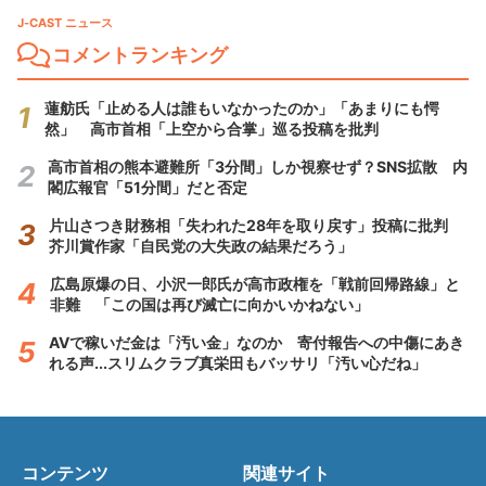
J-CAST ニュース
コメントランキング
蓮舫氏「止める人は誰もいなかったのか」「あまりにも愕
然」 高市首相「上空から合掌」巡る投稿を批判
高市首相の熊本避難所「3分間」しか視察せず？SNS拡散 内
閣広報官「51分間」だと否定
片山さつき財務相「失われた28年を取り戻す」投稿に批判
芥川賞作家「自民党の大失政の結果だろう」
広島原爆の日、小沢一郎氏が高市政権を「戦前回帰路線」と
非難 「この国は再び滅亡に向かいかねない」
AVで稼いだ金は「汚い金」なのか 寄付報告への中傷にあき
れる声...スリムクラブ真栄田もバッサリ「汚い心だね」
コンテンツ
関連サイト