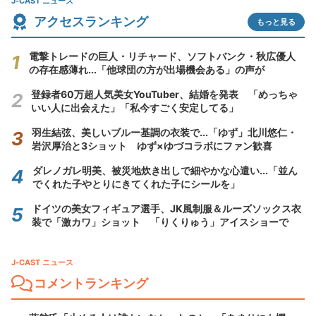
J-CAST ニュース
アクセスランキング
もっと見る
電撃トレードの巨人・リチャード、ソフトバンク・秋広優人
の存在感薄れ...「他球団の方が出場機会ある」の声が
登録者60万超人気美女YouTuber、結婚を発表 「めっちゃ
いい人に出会えた」「私今すごく安定してる」
羽生結弦、美しいブルー基調の衣装で...「ゆず」北川悠仁・
岩沢厚治と3ショット ゆず×ゆづコラボにファン歓喜
ダレノガレ明美、被災地炊き出しで細やかな心遣い...「並ん
でくれた子やとりにきてくれた子にシールを」
ドイツの美女フィギュア選手、JK風制服＆ルーズソックス衣
装で「激カワ」ショット 「りくりゅう」アイスショーで
J-CAST ニュース
コメントランキング