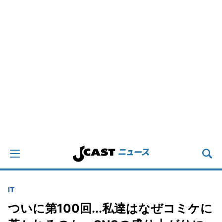
IT
ついに第100回...私達はなぜコミケに