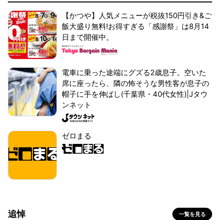
【かつや】人気メニューが税抜150円引き&ご
飯大盛り無料!お得すぎる「感謝祭」は8月14
日まで開催中。
電車に乗った途端にグズる2歳息子。空いた
席に座ったら、隣の怖そうな男性客が息子の
帽子に手を伸ばし(千葉県・40代女性)|Jタウ
ンネット
ゼロまる
追悼
一覧を見る