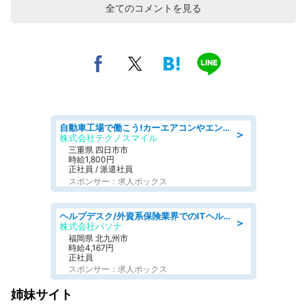
全てのコメントを見る
自動車工場で働こう!カーエアコンやエンジンの製造・加工業務/寮完備 denso aichi
＞
株式会社テクノスマイル
三重県 四日市市
時給1,800円
正社員 / 派遣社員
スポンサー：求人ボックス
ヘルプデスク/外資系保険業界でのITヘルプデスク業務/駅近/即日勤務可/ヘルプデスク
＞
株式会社パソナ
福岡県 北九州市
時給4,167円
正社員
スポンサー：求人ボックス
姉妹サイト