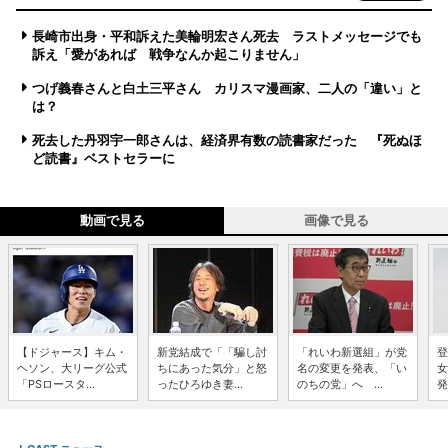
長崎市出身・平和訴えた美輪明宏さん死去 ラストメッセージでも
訴え「愛があれば 戦争なんか起こりません」
つげ義春さんと白土三平さん カリスマ漫画家、二人の「違い」と
は？
死去した丹羽宇一郎さんは、経済界有数の読書家だった 『死ぬほ
ど読書』ベストセラーに
動画で見る
画像で見る
【ドジャース】キム・
新党結成で「「騙し討
「れいわ新選組」が党
登
ヘソン、大リーグ公式
ちにあった気分」と怒
名の変更を発表、「い
女
「PSロースタ...
ったひろゆき妻...
のちの党」へ ...
発