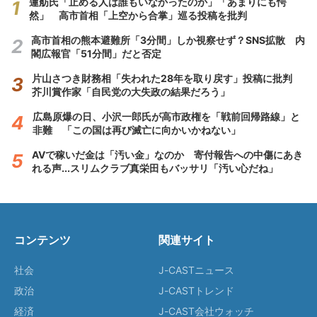
蓮舫氏「止める人は誰もいなかったのか」「あまりにも愕
然」 高市首相「上空から合掌」巡る投稿を批判
高市首相の熊本避難所「3分間」しか視察せず？SNS拡散 内
閣広報官「51分間」だと否定
片山さつき財務相「失われた28年を取り戻す」投稿に批判
芥川賞作家「自民党の大失政の結果だろう」
広島原爆の日、小沢一郎氏が高市政権を「戦前回帰路線」と
非難 「この国は再び滅亡に向かいかねない」
AVで稼いだ金は「汚い金」なのか 寄付報告への中傷にあき
れる声...スリムクラブ真栄田もバッサリ「汚い心だね」
コンテンツ
関連サイト
社会
J-CASTニュース
政治
J-CASTトレンド
経済
J-CAST会社ウォッチ