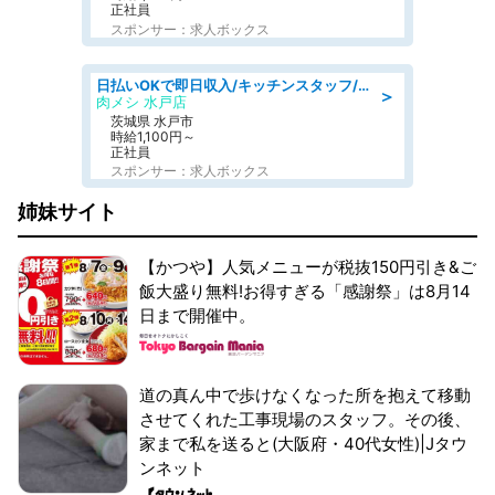
正社員
スポンサー：求人ボックス
日払いOKで即日収入/キッチンスタッフ/「原付免許必須」デリバリー業務など、自己成長可能な幅広い仕事に挑戦!髪型自由&ピアス・ネイルOK/茨城県/水戸市
＞
肉メシ 水戸店
茨城県 水戸市
時給1,100円～
正社員
スポンサー：求人ボックス
姉妹サイト
【かつや】人気メニューが税抜150円引き&ご
飯大盛り無料!お得すぎる「感謝祭」は8月14
日まで開催中。
道の真ん中で歩けなくなった所を抱えて移動
させてくれた工事現場のスタッフ。その後、
家まで私を送ると(大阪府・40代女性)|Jタウ
ンネット