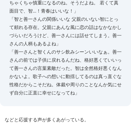
ちゃくちゃ慎重になるのね。そうだよね。 若くて真
面目で、智...！青春はいいな！」
「智と善一さんの関係いいな 父親のいない智にとっ
て頼れる存在。父親にあんな風に恋の話はなかなかし
づらいだろうけど、善一さんには話せてしまう。善一
さんの人柄もあるよね」
「善一さんと智くんのサシ飲みシーンいいなぁ。善一
さんの前では子供に戻れるんだね、格好悪くていいっ
て善一さんの言葉素敵だった。智は全然格好悪くなん
かないよ。歌子への想いに動揺してるのは真っ直ぐな
性格だからこそだね。体裁や周りのことなんか気にせ
ず自分に正直に幸せになってね」
などと応援する声が多くあがっている。