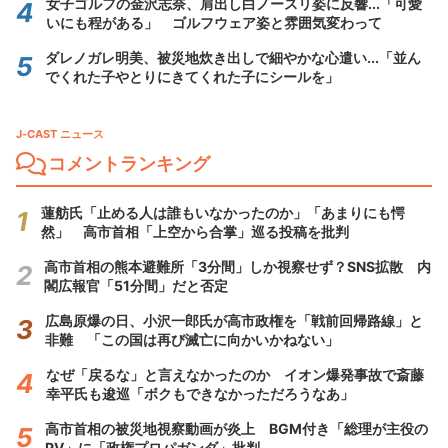
女子ゴルフの金沢志奈、肩出し白ノースリ姿に反響...「可愛
いにも程がある」 ゴルフウェア姿と雰囲気変わって
ダレノガレ明美、被災地炊き出しで細やかな心遣い...「並ん
でくれた子やとりにきてくれた子にシールを」
J-CAST ニュース
コメントランキング
蓮舫氏「止める人は誰もいなかったのか」「あまりにも愕
然」 高市首相「上空から合掌」巡る投稿を批判
高市首相の熊本避難所「3分間」しか視察せず？SNS拡散 内
閣広報官「51分間」だと否定
広島原爆の日、小沢一郎氏が高市政権を「戦前回帰路線」と
非難 「この国は再び滅亡に向かいかねない」
なぜ「戻るな」と言えなかったのか イオン爆発事故で斎藤
幸平氏も逡巡「ボクもできなかっただろうなあ」
高市首相の被災地視察動画が炎上 BGM付き「総理が主役の
PV」に「政権プロパガンダ」批判