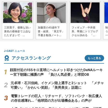
三田寛子、優雅な淡い
加藤茶の45歳年下
フィギュア・中井亜
制
黄色の着物姿で上品な
妻・綾菜、「美文字」
美、華麗にトリプルア
う
たたずまいで ...
手書き勉強ノート...
クセル決める 「...
一
J-CAST ニュース
アクセスランキング
もっと見る
顔面付近の155キロ直球にヘルメット叩きつけたDeNAルーキ
ー宮下朝陽に擁護の声 「負けん気必要」と球団OB
元卓球・石川佳純、イケメン陸上選手と2ショット 「メチャ
可愛い」「かわいい笑顔」「美男美女」話題に
電撃トレードの巨人・リチャード、ソフトバンク・秋広優人
の存在感薄れ...「他球団の方が出場機会ある」の声が