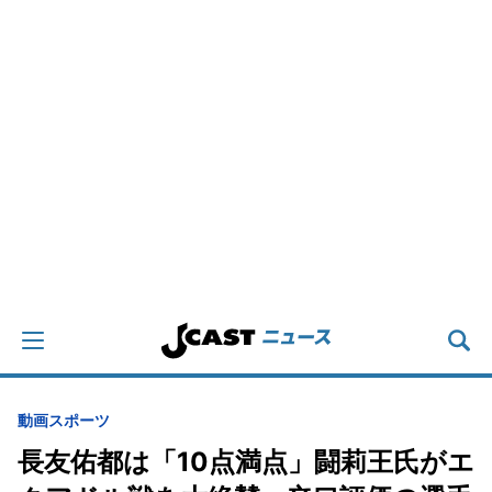
動画
スポーツ
長友佑都は「10点満点」闘莉王氏がエ