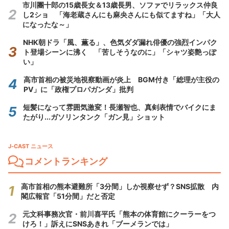
市川團十郎の15歳長女＆13歳長男、ソファでリラックス仲良
し2ショ 「海老蔵さんにも麻央さんにも似てますね」「大人
になったな～」
NHK朝ドラ「風、薫る」、色気ダダ漏れ俳優の強烈インパク
ト登場シーンに沸く 「苦しそうなのに」「シャツ姿艶っぽ
い」
高市首相の被災地視察動画が炎上 BGM付き「総理が主役の
PV」に「政権プロパガンダ」批判
短髪になって雰囲気激変！長瀬智也、真剣表情でバイクにま
たがり...ガソリンタンク「ガン見」ショット
J-CAST ニュース
コメントランキング
高市首相の熊本避難所「3分間」しか視察せず？SNS拡散 内
閣広報官「51分間」だと否定
元文科事務次官・前川喜平氏「熊本の体育館にクーラーをつ
けろ！」訴えにSNSあきれ「ブーメランでは」