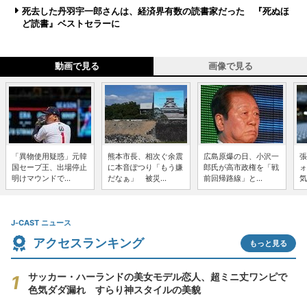
死去した丹羽宇一郎さんは、経済界有数の読書家だった 『死ぬほ
ど読書』ベストセラーに
動画で見る
画像で見る
「異物使用疑惑」元韓
熊本市長、相次ぐ余震
広島原爆の日、小沢一
張
国セーブ王、出場停止
に本音ぽつり「もう嫌
郎氏が高市政権を「戦
ォ
明けマウンドで...
だなぁ」 被災...
前回帰路線」と...
気
J-CAST ニュース
アクセスランキング
もっと見る
サッカー・ハーランドの美女モデル恋人、超ミニ丈ワンピで
色気ダダ漏れ すらり神スタイルの美貌