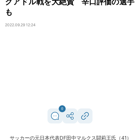
クアドル戦を大絶賛 辛口評価の選手
も
2022.09.29 12:24
0
サッカーの元日本代表DF田中マルクス闘莉王氏（41）