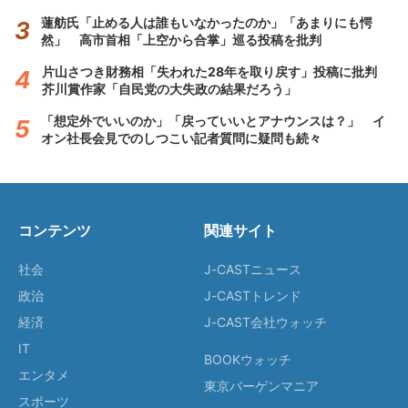
蓮舫氏「止める人は誰もいなかったのか」「あまりにも愕
然」 高市首相「上空から合掌」巡る投稿を批判
片山さつき財務相「失われた28年を取り戻す」投稿に批判
芥川賞作家「自民党の大失政の結果だろう」
「想定外でいいのか」「戻っていいとアナウンスは？」 イ
オン社長会見でのしつこい記者質問に疑問も続々
コンテンツ
関連サイト
社会
J-CASTニュース
政治
J-CASTトレンド
経済
J-CAST会社ウォッチ
IT
BOOKウォッチ
エンタメ
東京バーゲンマニア
スポーツ