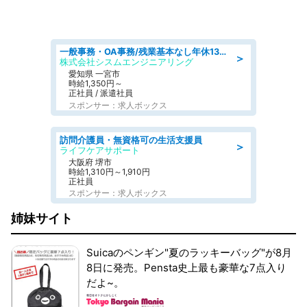
一般事務・OA事務/残業基本なし年休130日社保完備の一般・調達事務
＞
株式会社シスムエンジニアリング
愛知県 一宮市
時給1,350円～
正社員 / 派遣社員
スポンサー：求人ボックス
訪問介護員・無資格可の生活支援員
＞
ライフケアサポート
大阪府 堺市
時給1,310円～1,910円
正社員
スポンサー：求人ボックス
姉妹サイト
Suicaのペンギン"夏のラッキーバッグ"が8月
8日に発売。Pensta史上最も豪華な7点入り
だよ~。