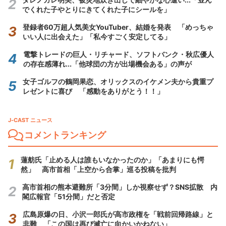
でくれた子やとりにきてくれた子にシールを」
登録者60万超人気美女YouTuber、結婚を発表 「めっちゃ
いい人に出会えた」「私今すごく安定してる」
電撃トレードの巨人・リチャード、ソフトバンク・秋広優人
の存在感薄れ...「他球団の方が出場機会ある」の声が
女子ゴルフの鶴岡果恋、オリックスのイケメン夫から貴重プ
レゼントに喜び 「感動をありがとう！！」
J-CAST ニュース
コメントランキング
蓮舫氏「止める人は誰もいなかったのか」「あまりにも愕
然」 高市首相「上空から合掌」巡る投稿を批判
高市首相の熊本避難所「3分間」しか視察せず？SNS拡散 内
閣広報官「51分間」だと否定
広島原爆の日、小沢一郎氏が高市政権を「戦前回帰路線」と
非難 「この国は再び滅亡に向かいかねない」