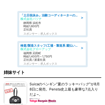
「土日祝休み」治験コーディネーターのお仕事/未経験OK
＞
株式会社パソナ
静岡県 浜松市
時給1,600円
正社員
スポンサー：求人ボックス
検査/製造スタッフ/工場・製造系 週払いOK 土日休み プラスチック製品組立 チェック
＞
株式会社グローアップ
福岡県 苅田町
時給1,400円～1,750円
正社員 / 派遣社員
スポンサー：求人ボックス
姉妹サイト
Suicaのペンギン"夏のラッキーバッグ"が8月
8日に発売。Pensta史上最も豪華な7点入り
だよ~。