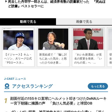
死去した丹羽宇一郎さんは、経済界有数の読書家だった 『死ぬほ
ど読書』ベストセラーに
動画で見る
画像で見る
【ドジャース】キム・
新党結成で「「騙し討
「れいわ新選組」が党
登
ヘソン、大リーグ公式
ちにあった気分」と怒
名の変更を発表、「い
女
「PSロースタ...
ったひろゆき妻...
のちの党」へ ...
発
J-CAST ニュース
アクセスランキング
もっと見る
顔面付近の155キロ直球にヘルメット叩きつけたDeNAルーキ
ー宮下朝陽に擁護の声 「負けん気必要」と球団OB
ダレノガレ明美、被災地炊き出しで細やかな心遣い...「並ん