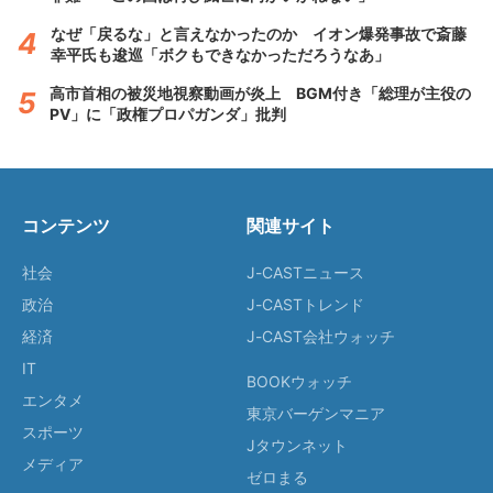
なぜ「戻るな」と言えなかったのか イオン爆発事故で斎藤
幸平氏も逡巡「ボクもできなかっただろうなあ」
高市首相の被災地視察動画が炎上 BGM付き「総理が主役の
PV」に「政権プロパガンダ」批判
コンテンツ
関連サイト
社会
J-CASTニュース
政治
J-CASTトレンド
経済
J-CAST会社ウォッチ
IT
BOOKウォッチ
エンタメ
東京バーゲンマニア
スポーツ
Jタウンネット
メディア
ゼロまる