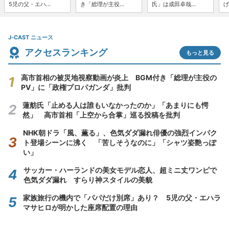
5児の父・エハ...
き「総理が主役...
氏」は成田卓哉...
げ
J-CAST ニュース
アクセスランキング
もっと見る
高市首相の被災地視察動画が炎上 BGM付き「総理が主役の
PV」に「政権プロパガンダ」批判
蓮舫氏「止める人は誰もいなかったのか」「あまりにも愕
然」 高市首相「上空から合掌」巡る投稿を批判
NHK朝ドラ「風、薫る」、色気ダダ漏れ俳優の強烈インパク
ト登場シーンに沸く 「苦しそうなのに」「シャツ姿艶っぽ
い」
サッカー・ハーランドの美女モデル恋人、超ミニ丈ワンピで
色気ダダ漏れ すらり神スタイルの美貌
家族旅行の機内で「パパだけ別席」あり？ 5児の父・エハラ
マサヒロが明かした座席配置の理由