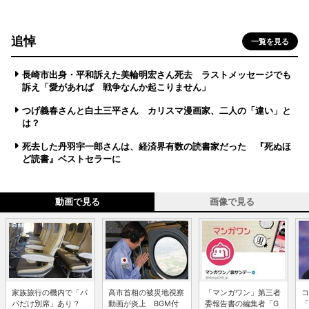
追悼
一覧を見る
長崎市出身・平和訴えた美輪明宏さん死去 ラストメッセージでも
訴え「愛があれば 戦争なんか起こりません」
つげ義春さんと白土三平さん カリスマ漫画家、二人の「違い」と
は？
死去した丹羽宇一郎さんは、経済界有数の読書家だった 『死ぬほ
ど読書』ベストセラーに
動画で見る
画像で見る
家族旅行の機内で「パ
高市首相の被災地視察
「マンガワン」第三者
コ
パだけ別席」あり？
動画が炎上 BGM付
委報告書の編集者「G
「