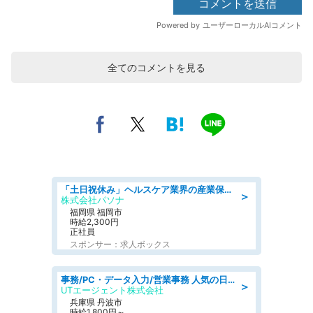
全てのコメントを見る
「土日祝休み」ヘルスケア業界の産業保健師/高時給/未経験OK/要資格:保健師、正看護師
＞
株式会社パソナ
福岡県 福岡市
時給2,300円
正社員
スポンサー：求人ボックス
事務/PC・データ入力/営業事務 人気の日勤 月収38万円可 建設会社でCADオペレーター専門事務
＞
UTエージェント株式会社
兵庫県 丹波市
時給1,800円～