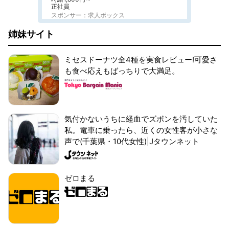
正社員
スポンサー：求人ボックス
姉妹サイト
ミセスドーナツ全4種を実食レビュー!可愛さ
も食べ応えもばっちりで大満足。
気付かないうちに経血でズボンを汚していた
私。電車に乗ったら、近くの女性客が小さな
声で(千葉県・10代女性)|Jタウンネット
ゼロまる