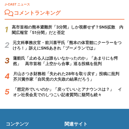
J-CAST ニュース
コメントランキング
高市首相の熊本避難所「3分間」しか視察せず？SNS拡散 内
閣広報官「51分間」だと否定
元文科事務次官・前川喜平氏「熊本の体育館にクーラーをつ
けろ！」訴えにSNSあきれ「ブーメランでは」
蓮舫氏「止める人は誰もいなかったのか」「あまりにも愕
然」 高市首相「上空から合掌」巡る投稿を批判
片山さつき財務相「失われた28年を取り戻す」投稿に批判
芥川賞作家「自民党の大失政の結果だろう」
「想定外でいいのか」「戻っていいとアナウンスは？」 イ
オン社長会見でのしつこい記者質問に疑問も続々
コンテンツ
関連サイト