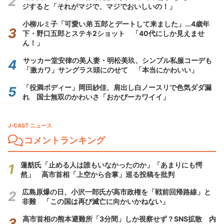
ジすると「それがマジで、マジでおいしいの！」
小柳ルミ子「可愛い弟 五郎とデートして来ました」...4歳年
下・野口五郎とステキ2ショット 「40代にしか見えませ
ん！」
サッカー堂安律の美人妻・明松美玖、シンプル私服コーデも
「激カワ」サングラス頭にのせて 「本当にかわいい」
「役満ボディー」岡田紗佳、肩出し白ノースリで色気ダダ漏
れ 国士無双のかわいさ「おかぴーカワイイ」
J-CAST ニュース
コメントランキング
蓮舫氏「止める人は誰もいなかったのか」「あまりにも愕
然」 高市首相「上空から合掌」巡る投稿を批判
広島原爆の日、小沢一郎氏が高市政権を「戦前回帰路線」と
非難 「この国は再び滅亡に向かいかねない」
高市首相の熊本避難所「3分間」しか視察せず？SNS拡散 内