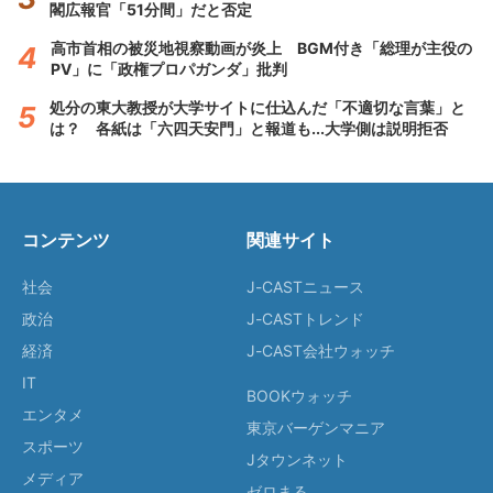
閣広報官「51分間」だと否定
高市首相の被災地視察動画が炎上 BGM付き「総理が主役の
PV」に「政権プロパガンダ」批判
処分の東大教授が大学サイトに仕込んだ「不適切な言葉」と
は？ 各紙は「六四天安門」と報道も...大学側は説明拒否
コンテンツ
関連サイト
社会
J-CASTニュース
政治
J-CASTトレンド
経済
J-CAST会社ウォッチ
IT
BOOKウォッチ
エンタメ
東京バーゲンマニア
スポーツ
Jタウンネット
メディア
ゼロまる