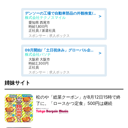
デンソーの工場で自動車部品の外観検査/denso aichi
＞
株式会社テクノスマイル
愛知県 西尾市
時給1,800円
正社員 / 派遣社員
スポンサー：求人ボックス
09月開始/「土日祝休み」グローバル企業での産業保健のお仕事/保健師/高時給/残業なし/服装自由
＞
株式会社パソナ
大阪府 大阪市
時給2,300円
正社員
スポンサー：求人ボックス
姉妹サイト
松のや「総菜クーポン」が8月12日15時で終
了に。「ロースかつ定食」500円は継続