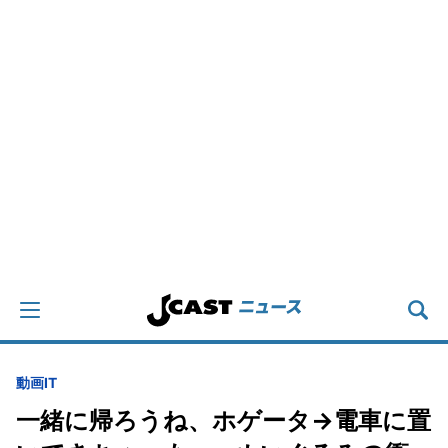
動画
IT
一緒に帰ろうね、ホゲータ→電車に置