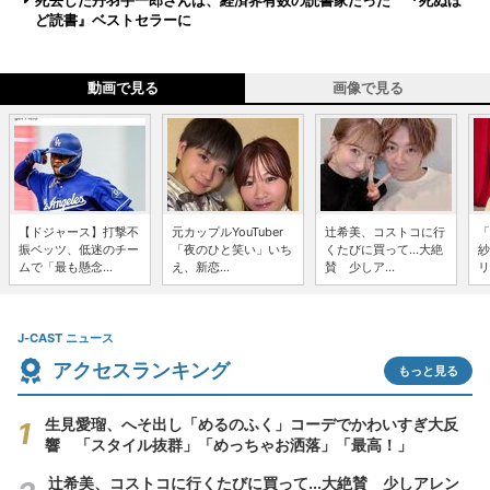
死去した丹羽宇一郎さんは、経済界有数の読書家だった 『死ぬほ
ど読書』ベストセラーに
動画で見る
画像で見る
【ドジャース】打撃不
元カップルYouTuber
辻希美、コストコに行
「
振ベッツ、低迷のチー
「夜のひと笑い」いち
くたびに買って...大絶
紗
ムで「最も懸念...
え、新恋...
賛 少しア...
リ
J-CAST ニュース
アクセスランキング
もっと見る
生見愛瑠、へそ出し「めるのふく」コーデでかわいすぎ大反
響 「スタイル抜群」「めっちゃお洒落」「最高！」
辻希美、コストコに行くたびに買って...大絶賛 少しアレン