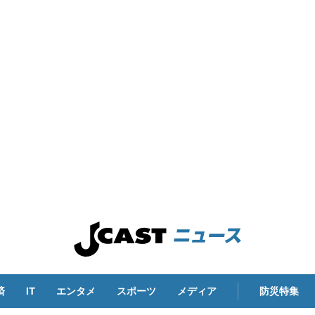
済
IT
エンタメ
スポーツ
メディア
防災特集