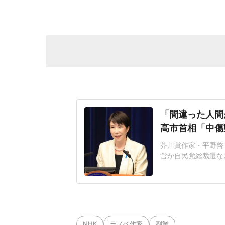
「間違った人間
高市首相「中傷
芥川賞作家・平野啓一
営が自民党総裁選な
連の報道を巡り、自
いる。平野氏「元の
自民党総裁選期間中
NS上に投稿され、
NHK
ラノベ作家
副業