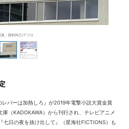
写真：西村尚己/アフロ
定
レバーは加熱しろ』が2019年電撃小説大賞金賞
庫（KADOKAWA）から刊行され、テレビアニメ
『七日の夜を抜け出して』（星海社FICTIONS）も