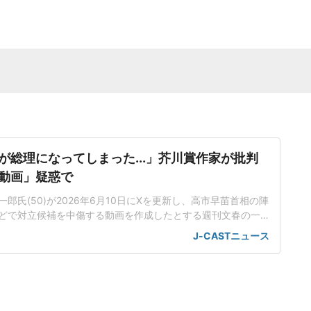
が総理になってしまった...」芥川賞作家が批判
動画」疑惑で
郎氏(50)が2026年6月10日にXを更新し、高市早苗首相の陣
どで対立候補を中傷する動画を作成したとする週刊文春の一
身の見解を示した。この投稿がSNS上で大きな注目を集めて
J-CASTニュース
世界に戻るべき」週刊文春は4月29日付の記事で、25年秋の
に、小泉進次郎衆院議員や林芳正衆院議員を中傷する動画がS
こ