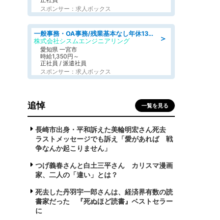
スポンサー：求人ボックス
一般事務・OA事務/残業基本なし年休130日社保完備の一般・調達事務
＞
株式会社シスムエンジニアリング
愛知県 一宮市
時給1,350円～
正社員 / 派遣社員
スポンサー：求人ボックス
追悼
一覧を見る
長崎市出身・平和訴えた美輪明宏さん死去
ラストメッセージでも訴え「愛があれば 戦
争なんか起こりません」
つげ義春さんと白土三平さん カリスマ漫画
家、二人の「違い」とは？
死去した丹羽宇一郎さんは、経済界有数の読
書家だった 『死ぬほど読書』ベストセラー
に