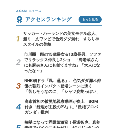
J-CAST ニュース
アクセスランキング
もっと見る
サッカー・ハーランドの美女モデル恋人、
超ミニ丈ワンピで色気ダダ漏れ すらり神
スタイルの美貌
市川團十郎の15歳長女＆13歳長男、ソファ
でリラックス仲良し2ショ 「海老蔵さん
にも麻央さんにも似てますね」「大人にな
ったな～」
NHK朝ドラ「風、薫る」、色気ダダ漏れ俳
優の強烈インパクト登場シーンに沸く
「苦しそうなのに」「シャツ姿艶っぽい」
高市首相の被災地視察動画が炎上 BGM
付き「総理が主役のPV」に「政権プロパ
ガンダ」批判
短髪になって雰囲気激変！長瀬智也、真剣
表情でバイクにまたがり...ガソリンタンク