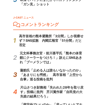
「ガン見」ショット
J-CAST ニュース
コメントランキング
高市首相の熊本避難所「3分間」しか視察せ
ず？SNS拡散 内閣広報官「51分間」だと
否定
元文科事務次官・前川喜平氏「熊本の体育
館にクーラーをつけろ！」訴えにSNSあき
れ「ブーメランでは」
蓮舫氏「止める人は誰もいなかったのか」
「あまりにも愕然」 高市首相「上空から
合掌」巡る投稿を批判
片山さつき財務相「失われた28年を取り戻
す」投稿に批判 芥川賞作家「自民党の大
失政の結果だろう」
「想定外でいいのか」「戻っていいとアナ