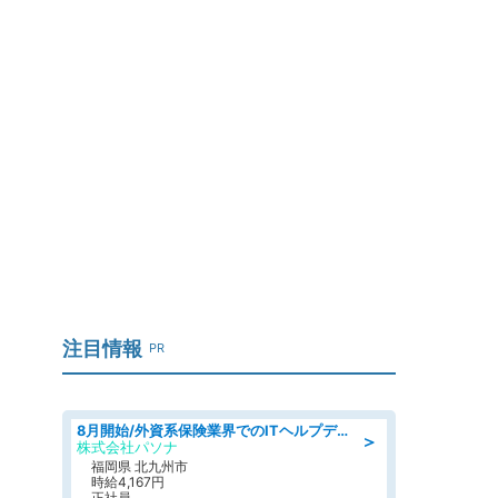
注目情報
PR
8月開始/外資系保険業界でのITヘルプデスク業務/駅近/即日勤務可/ヘルプデスク
＞
株式会社パソナ
福岡県 北九州市
時給4,167円
正社員