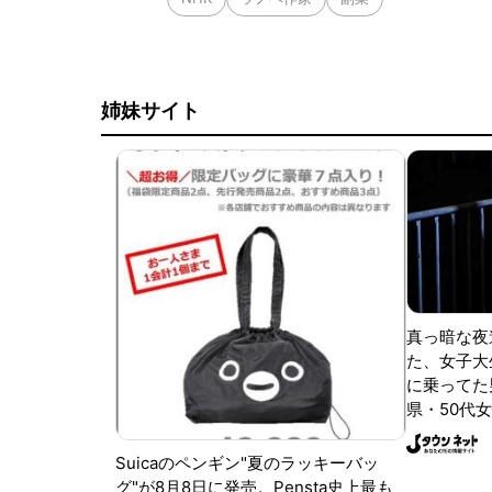
姉妹サイト
真っ暗な夜
た、女子大
に乗ってた
県・50代女
Suicaのペンギン"夏のラッキーバッ
グ"が8月8日に発売。Pensta史上最も