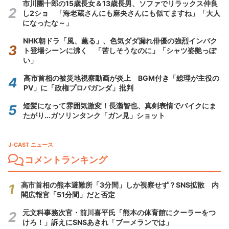
市川團十郎の15歳長女＆13歳長男、ソファでリラックス仲良
し2ショ 「海老蔵さんにも麻央さんにも似てますね」「大人
になったな～」
NHK朝ドラ「風、薫る」、色気ダダ漏れ俳優の強烈インパク
ト登場シーンに沸く 「苦しそうなのに」「シャツ姿艶っぽ
い」
高市首相の被災地視察動画が炎上 BGM付き「総理が主役の
PV」に「政権プロパガンダ」批判
短髪になって雰囲気激変！長瀬智也、真剣表情でバイクにま
たがり...ガソリンタンク「ガン見」ショット
J-CAST ニュース
コメントランキング
高市首相の熊本避難所「3分間」しか視察せず？SNS拡散 内
閣広報官「51分間」だと否定
元文科事務次官・前川喜平氏「熊本の体育館にクーラーをつ
けろ！」訴えにSNSあきれ「ブーメランでは」