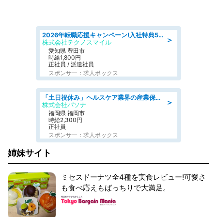
2026年転職応援キャンペーン!入社特典58万円/デンソーで働こう!自動車工場で小型部品の検査業務 denso aichi
＞
株式会社テクノスマイル
愛知県 豊田市
時給1,800円
正社員 / 派遣社員
スポンサー：求人ボックス
「土日祝休み」ヘルスケア業界の産業保健師/高時給/未経験OK/要資格:保健師、正看護師
＞
株式会社パソナ
福岡県 福岡市
時給2,300円
正社員
スポンサー：求人ボックス
姉妹サイト
ミセスドーナツ全4種を実食レビュー!可愛さ
も食べ応えもばっちりで大満足。