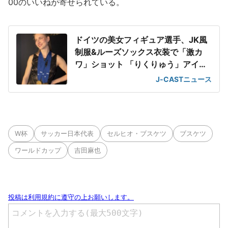
00のいいねが寄せられている。
ドイツの美女フィギュア選手、JK風
制服&ルーズソックス衣装で「激カ
ワ」ショット 「りくりゅう」アイス
ショーで
J-CASTニュース
W杯
サッカー日本代表
セルヒオ・ブスケツ
ブスケツ
ワールドカップ
吉田麻也