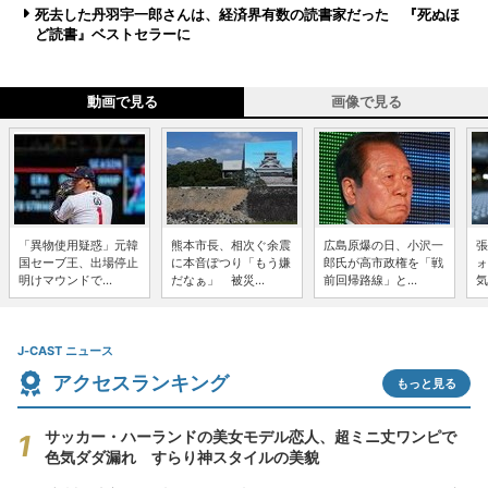
死去した丹羽宇一郎さんは、経済界有数の読書家だった 『死ぬほ
ど読書』ベストセラーに
動画で見る
画像で見る
「異物使用疑惑」元韓
熊本市長、相次ぐ余震
広島原爆の日、小沢一
張
国セーブ王、出場停止
に本音ぽつり「もう嫌
郎氏が高市政権を「戦
ォ
明けマウンドで...
だなぁ」 被災...
前回帰路線」と...
気
J-CAST ニュース
アクセスランキング
もっと見る
サッカー・ハーランドの美女モデル恋人、超ミニ丈ワンピで
色気ダダ漏れ すらり神スタイルの美貌