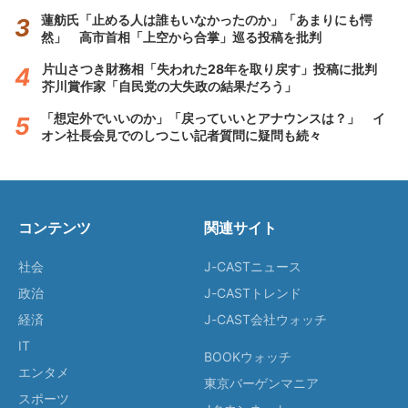
蓮舫氏「止める人は誰もいなかったのか」「あまりにも愕
然」 高市首相「上空から合掌」巡る投稿を批判
片山さつき財務相「失われた28年を取り戻す」投稿に批判
芥川賞作家「自民党の大失政の結果だろう」
「想定外でいいのか」「戻っていいとアナウンスは？」 イ
オン社長会見でのしつこい記者質問に疑問も続々
コンテンツ
関連サイト
社会
J-CASTニュース
政治
J-CASTトレンド
経済
J-CAST会社ウォッチ
IT
BOOKウォッチ
エンタメ
東京バーゲンマニア
スポーツ