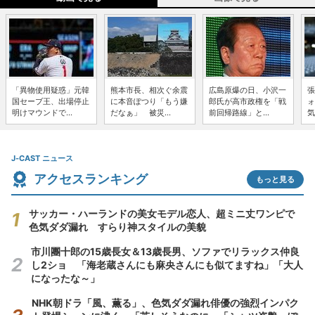
「異物使用疑惑」元韓
熊本市長、相次ぐ余震
広島原爆の日、小沢一
張
国セーブ王、出場停止
に本音ぽつり「もう嫌
郎氏が高市政権を「戦
ォ
明けマウンドで...
だなぁ」 被災...
前回帰路線」と...
気
J-CAST ニュース
アクセスランキング
もっと見る
サッカー・ハーランドの美女モデル恋人、超ミニ丈ワンピで
色気ダダ漏れ すらり神スタイルの美貌
市川團十郎の15歳長女＆13歳長男、ソファでリラックス仲良
し2ショ 「海老蔵さんにも麻央さんにも似てますね」「大人
になったな～」
NHK朝ドラ「風、薫る」、色気ダダ漏れ俳優の強烈インパク