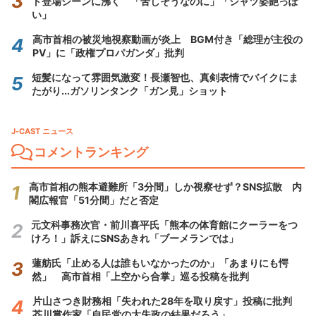
ト登場シーンに沸く 「苦しそうなのに」「シャツ姿艶っぽ
い」
高市首相の被災地視察動画が炎上 BGM付き「総理が主役の
PV」に「政権プロパガンダ」批判
短髪になって雰囲気激変！長瀬智也、真剣表情でバイクにま
たがり...ガソリンタンク「ガン見」ショット
J-CAST ニュース
コメントランキング
高市首相の熊本避難所「3分間」しか視察せず？SNS拡散 内
閣広報官「51分間」だと否定
元文科事務次官・前川喜平氏「熊本の体育館にクーラーをつ
けろ！」訴えにSNSあきれ「ブーメランでは」
蓮舫氏「止める人は誰もいなかったのか」「あまりにも愕
然」 高市首相「上空から合掌」巡る投稿を批判
片山さつき財務相「失われた28年を取り戻す」投稿に批判
芥川賞作家「自民党の大失政の結果だろう」