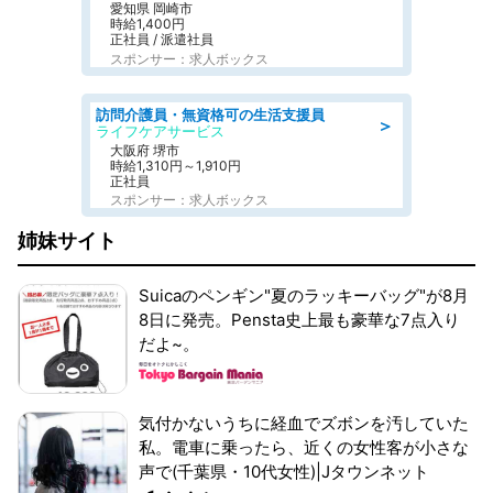
愛知県 岡崎市
時給1,400円
正社員 / 派遣社員
スポンサー：求人ボックス
訪問介護員・無資格可の生活支援員
＞
ライフケアサービス
大阪府 堺市
時給1,310円～1,910円
正社員
スポンサー：求人ボックス
姉妹サイト
Suicaのペンギン"夏のラッキーバッグ"が8月
8日に発売。Pensta史上最も豪華な7点入り
だよ~。
気付かないうちに経血でズボンを汚していた
私。電車に乗ったら、近くの女性客が小さな
声で(千葉県・10代女性)|Jタウンネット