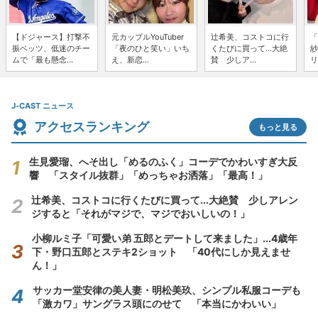
【ドジャース】打撃不
元カップルYouTuber
辻希美、コストコに行
「
振ベッツ、低迷のチー
「夜のひと笑い」いち
くたびに買って...大絶
紗
ムで「最も懸念...
え、新恋...
賛 少しア...
リ
J-CAST ニュース
アクセスランキング
もっと見る
生見愛瑠、へそ出し「めるのふく」コーデでかわいすぎ大反
響 「スタイル抜群」「めっちゃお洒落」「最高！」
辻希美、コストコに行くたびに買って...大絶賛 少しアレン
ジすると「それがマジで、マジでおいしいの！」
小柳ルミ子「可愛い弟 五郎とデートして来ました」...4歳年
下・野口五郎とステキ2ショット 「40代にしか見えませ
ん！」
サッカー堂安律の美人妻・明松美玖、シンプル私服コーデも
「激カワ」サングラス頭にのせて 「本当にかわいい」