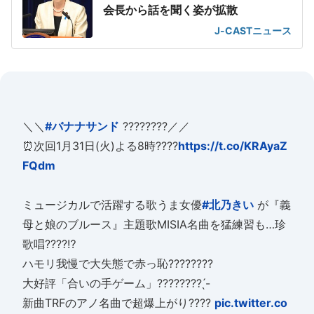
会長から話を聞く姿が拡散
J-CASTニュース
＼＼
#バナナサンド
????????／／
⏰次回1月31日(火)よる8時????
https://t.co/KRAyaZ
FQdm
ミュージカルで活躍する歌うま女優
#北乃きい
が『義
母と娘のブルース』主題歌MISIA名曲を猛練習も…珍
歌唱????⁉︎
ハモリ我慢で大失態で赤っ恥????????
大好評「合いの手ゲーム」???????? ̖́-
新曲TRFのアノ名曲で超爆上がり????
pic.twitter.co