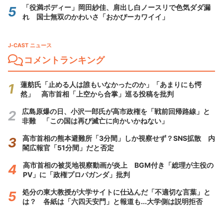
「役満ボディー」岡田紗佳、肩出し白ノースリで色気ダダ漏
れ 国士無双のかわいさ「おかぴーカワイイ」
J-CAST ニュース
コメントランキング
蓮舫氏「止める人は誰もいなかったのか」「あまりにも愕
然」 高市首相「上空から合掌」巡る投稿を批判
広島原爆の日、小沢一郎氏が高市政権を「戦前回帰路線」と
非難 「この国は再び滅亡に向かいかねない」
高市首相の熊本避難所「3分間」しか視察せず？SNS拡散 内
閣広報官「51分間」だと否定
高市首相の被災地視察動画が炎上 BGM付き「総理が主役の
PV」に「政権プロパガンダ」批判
処分の東大教授が大学サイトに仕込んだ「不適切な言葉」と
は？ 各紙は「六四天安門」と報道も...大学側は説明拒否