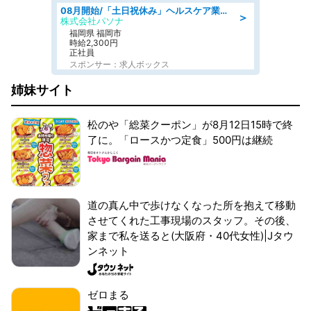
08月開始/「土日祝休み」ヘルスケア業界の産業保健師/高時給/未経験OK/要資格:保健師、正看護師
＞
株式会社パソナ
福岡県 福岡市
時給2,300円
正社員
スポンサー：求人ボックス
姉妹サイト
松のや「総菜クーポン」が8月12日15時で終
了に。「ロースかつ定食」500円は継続
道の真ん中で歩けなくなった所を抱えて移動
させてくれた工事現場のスタッフ。その後、
家まで私を送ると(大阪府・40代女性)|Jタウ
ンネット
ゼロまる