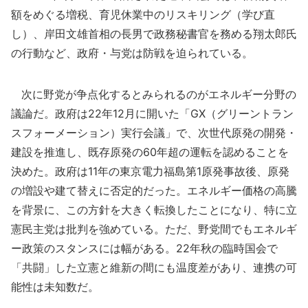
額をめぐる増税、育児休業中のリスキリング（学び直
し）、岸田文雄首相の長男で政務秘書官を務める翔太郎氏
の行動など、政府・与党は防戦を迫られている。
次に野党が争点化するとみられるのがエネルギー分野の
議論だ。政府は22年12月に開いた「GX（グリーントラン
スフォーメーション）実行会議」で、次世代原発の開発・
建設を推進し、既存原発の60年超の運転を認めることを
決めた。政府は11年の東京電力福島第1原発事故後、原発
の増設や建て替えに否定的だった。エネルギー価格の高騰
を背景に、この方針を大きく転換したことになり、特に立
憲民主党は批判を強めている。ただ、野党間でもエネルギ
ー政策のスタンスには幅がある。22年秋の臨時国会で
「共闘」した立憲と維新の間にも温度差があり、連携の可
能性は未知数だ。