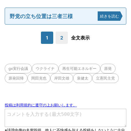
野党の立ち位置は三者三様
続きを読む
1
2
全文表示
gx実行会議
ウクライナ
再生可能エネルギー
原発
原発回帰
岡田克也
岸田文雄
泉健太
立憲民主党