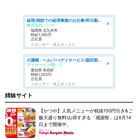
経理/病院での経理事務のお仕事/即日勤務可/車通勤可/経理/一般事務
＞
株式会社パソナ
福岡県 北九州市
時給1,380円
正社員
スポンサー：求人ボックス
介護職・ヘルパー/デイサービス/額田郡幸田町/JR東海道本線 幸田/愛知県
＞
デイサービス燈いろ
愛知県 幸田町
時給1,200円
正社員
スポンサー：求人ボックス
姉妹サイト
【かつや】人気メニューが税抜150円引き&ご
飯大盛り無料!お得すぎる「感謝祭」は8月14
日まで開催中。