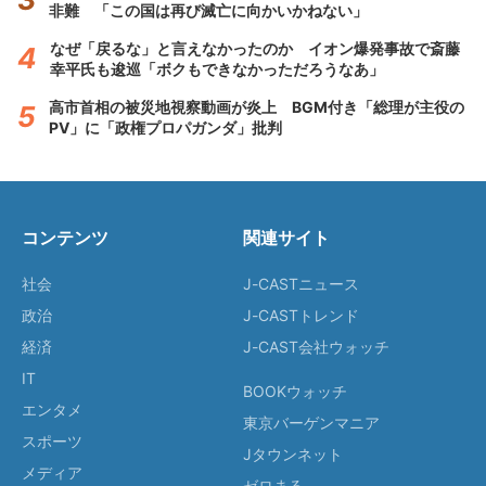
非難 「この国は再び滅亡に向かいかねない」
なぜ「戻るな」と言えなかったのか イオン爆発事故で斎藤
幸平氏も逡巡「ボクもできなかっただろうなあ」
高市首相の被災地視察動画が炎上 BGM付き「総理が主役の
PV」に「政権プロパガンダ」批判
コンテンツ
関連サイト
社会
J-CASTニュース
政治
J-CASTトレンド
経済
J-CAST会社ウォッチ
IT
BOOKウォッチ
エンタメ
東京バーゲンマニア
スポーツ
Jタウンネット
メディア
ゼロまる