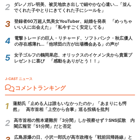
ダレノガレ明美、被災地炊き出しで細やかな心遣い...「並ん
でくれた子やとりにきてくれた子にシールを」
登録者60万超人気美女YouTuber、結婚を発表 「めっちゃ
いい人に出会えた」「私今すごく安定してる」
電撃トレードの巨人・リチャード、ソフトバンク・秋広優人
の存在感薄れ...「他球団の方が出場機会ある」の声が
女子ゴルフの鶴岡果恋、オリックスのイケメン夫から貴重プ
レゼントに喜び 「感動をありがとう！！」
J-CAST ニュース
コメントランキング
蓮舫氏「止める人は誰もいなかったのか」「あまりにも愕
然」 高市首相「上空から合掌」巡る投稿を批判
高市首相の熊本避難所「3分間」しか視察せず？SNS拡散 内
閣広報官「51分間」だと否定
広島原爆の日、小沢一郎氏が高市政権を「戦前回帰路線」と