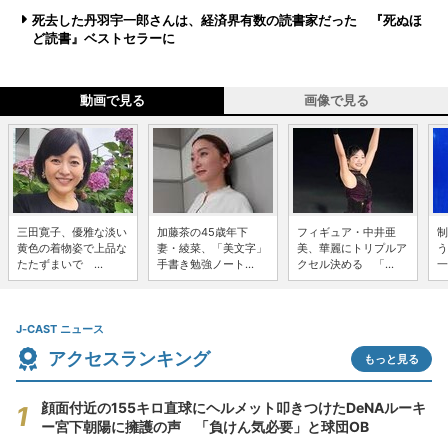
死去した丹羽宇一郎さんは、経済界有数の読書家だった 『死ぬほ
ど読書』ベストセラーに
動画で見る
画像で見る
三田寛子、優雅な淡い
加藤茶の45歳年下
フィギュア・中井亜
制
黄色の着物姿で上品な
妻・綾菜、「美文字」
美、華麗にトリプルア
う
たたずまいで ...
手書き勉強ノート...
クセル決める 「...
一
J-CAST ニュース
アクセスランキング
もっと見る
顔面付近の155キロ直球にヘルメット叩きつけたDeNAルーキ
ー宮下朝陽に擁護の声 「負けん気必要」と球団OB