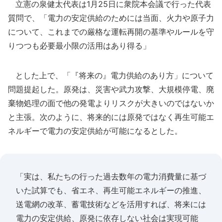
立憲の泉健太代表は1月25日に衆院本会議で行った代表
質問で、「電力の安定供給のためには当面、火力や原子力
について、これまでの厳格な運転再開の基準やルールを守
りつつも必要最小限の活用はあり得る」
とした上で、「『将来の』電力供給のあり方」について
問題提起した。原発は、災害や武力攻撃、大規模停電、廃
棄物処理の面で他の発電よりリスクが大きいのではないか
と主張。次のように、将来的には原発ではなく再生可能エ
ネルギーで電力の安定供給が可能になるとした。
「実は、私たちの行った過去数年の電力消費量に基づ
いた試算でも、省エネ、再生可能エネルギーの推進、
送電網の改革、蓄電技術などを活用すれば、将来には
電力の安定供給、原発に依存しない社会は実現可能