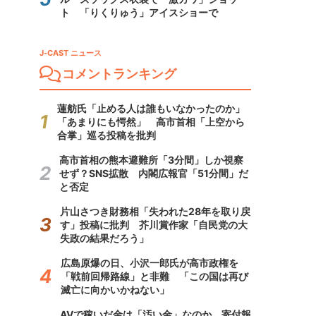
ト 「りくりゅう」アイスショーで
J-CAST ニュース
コメントランキング
蓮舫氏「止める人は誰もいなかったのか」
「あまりにも愕然」 高市首相「上空から
合掌」巡る投稿を批判
高市首相の熊本避難所「3分間」しか視察
せず？SNS拡散 内閣広報官「51分間」だ
と否定
片山さつき財務相「失われた28年を取り戻
す」投稿に批判 芥川賞作家「自民党の大
失政の結果だろう」
広島原爆の日、小沢一郎氏が高市政権を
「戦前回帰路線」と非難 「この国は再び
滅亡に向かいかねない」
AVで稼いだ金は「汚い金」なのか 寄付報