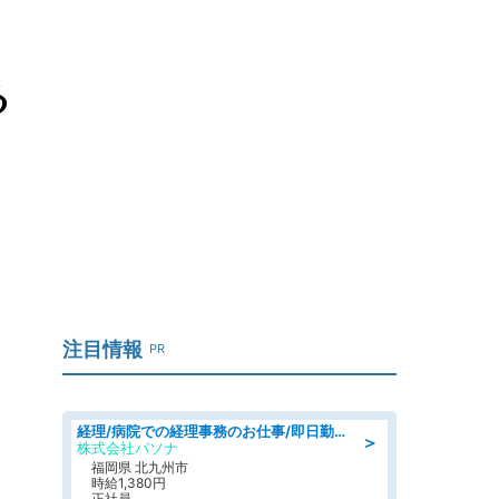
る
注目情報
PR
経理/病院での経理事務のお仕事/即日勤務可/車通勤可/経理/一般事務
＞
株式会社パソナ
福岡県 北九州市
時給1,380円
正社員