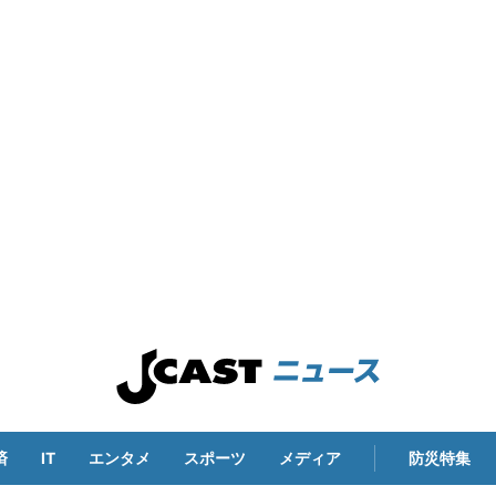
済
IT
エンタメ
スポーツ
メディア
防災特集