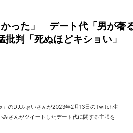
モかった」 デート代「男が奢
er猛批判「死ぬほどキショい」
oxx」のDJふぉいさんが2023年2月13日のTwitch生
いみさんがツイートしたデート代に関する主張を