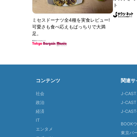
ト
ミセスドーナツ全4種を実食レビュー!
可愛さも食べ応えもばっちりで大満
足。
コンテンツ
関連サ
社会
J-CAS
政治
J-CAS
経済
J-CA
IT
BOOK
エンタメ
東京バ