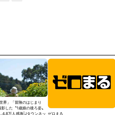
世界」「冒険のはじまり
が撮影した〝1歳娘の後ろ姿〟
ゼロまる
..4.8万人感激|Jタウンネッ