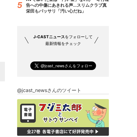
告への中傷にあきれる声...スリムクラブ真
栄田もバッサリ「汚い心だね」
J-CASTニュース
をフォローして
最新情報をチェック
@jcast_newsさんのツイート