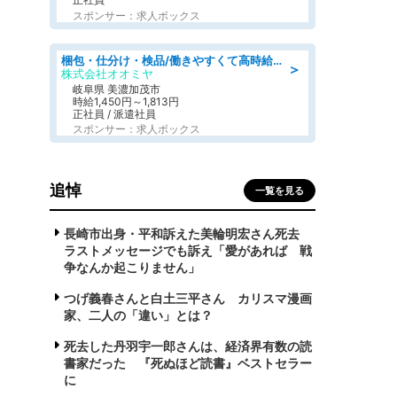
スポンサー：求人ボックス
梱包・仕分け・検品/働きやすくて高時給の仕分け作業長期休暇充実/残業なし
＞
株式会社オオミヤ
岐阜県 美濃加茂市
時給1,450円～1,813円
正社員 / 派遣社員
スポンサー：求人ボックス
追悼
一覧を見る
長崎市出身・平和訴えた美輪明宏さん死去
ラストメッセージでも訴え「愛があれば 戦
争なんか起こりません」
つげ義春さんと白土三平さん カリスマ漫画
家、二人の「違い」とは？
死去した丹羽宇一郎さんは、経済界有数の読
書家だった 『死ぬほど読書』ベストセラー
に