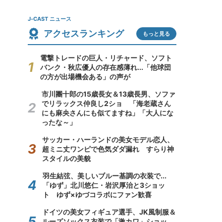
J-CAST ニュース
アクセスランキング
もっと見る
電撃トレードの巨人・リチャード、ソフト
バンク・秋広優人の存在感薄れ...「他球団
の方が出場機会ある」の声が
市川團十郎の15歳長女＆13歳長男、ソファ
でリラックス仲良し2ショ 「海老蔵さん
にも麻央さんにも似てますね」「大人にな
ったな～」
サッカー・ハーランドの美女モデル恋人、
超ミニ丈ワンピで色気ダダ漏れ すらり神
スタイルの美貌
羽生結弦、美しいブルー基調の衣装で...
「ゆず」北川悠仁・岩沢厚治と3ショッ
ト ゆず×ゆづコラボにファン歓喜
ドイツの美女フィギュア選手、JK風制服＆
ルーズソックス衣装で「激カワ」ショッ