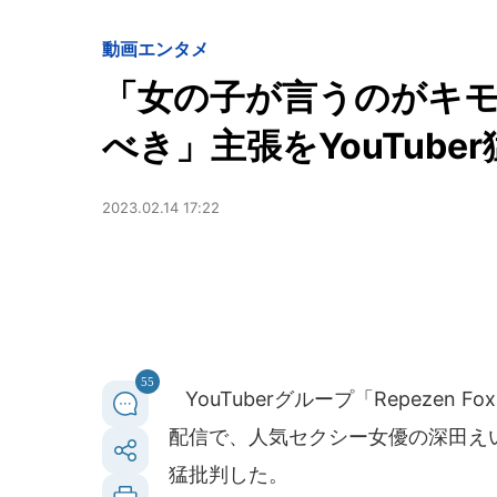
動画
エンタメ
「女の子が言うのがキ
べき」主張をYouTub
2023.02.14 17:22
55
YouTuberグループ「Repezen F
配信で、人気セクシー女優の深田え
猛批判した。