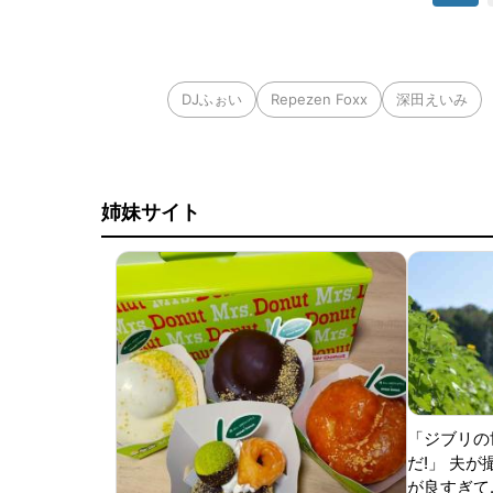
DJふぉい
Repezen Foxx
深田えいみ
姉妹サイト
「ジブリの
だ!」 夫
が良すぎて.