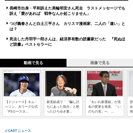
長崎市出身・平和訴えた美輪明宏さん死去 ラストメッセージでも
訴え「愛があれば 戦争なんか起こりません」
つげ義春さんと白土三平さん カリスマ漫画家、二人の「違い」と
は？
死去した丹羽宇一郎さんは、経済界有数の読書家だった 『死ぬほ
ど読書』ベストセラーに
動画で見る
画像で見る
【ドジャース】キム・
新党結成で「「騙し討
「れいわ新選組」が党
登
ヘソン、大リーグ公式
ちにあった気分」と怒
名の変更を発表、「い
女
「PSロースタ...
ったひろゆき妻...
のちの党」へ ...
発
J-CAST ニュース