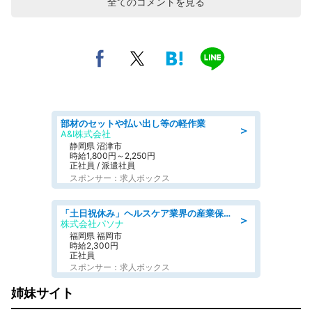
全てのコメントを見る
部材のセットや払い出し等の軽作業
＞
A&I株式会社
静岡県 沼津市
時給1,800円～2,250円
正社員 / 派遣社員
スポンサー：求人ボックス
「土日祝休み」ヘルスケア業界の産業保健師/高時給/未経験OK/要資格:保健師、正看護師
＞
株式会社パソナ
福岡県 福岡市
時給2,300円
正社員
スポンサー：求人ボックス
姉妹サイト