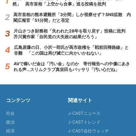
然」 高市首相「上空から合掌」巡る投稿を批判
高市首相の熊本避難所「3分間」しか視察せず？SNS拡散 内
閣広報官「51分間」だと否定
片山さつき財務相「失われた28年を取り戻す」投稿に批判
芥川賞作家「自民党の大失政の結果だろう」
広島原爆の日、小沢一郎氏が高市政権を「戦前回帰路線」と
非難 「この国は再び滅亡に向かいかねない」
AVで稼いだ金は「汚い金」なのか 寄付報告への中傷にあき
れる声...スリムクラブ真栄田もバッサリ「汚い心だね」
コンテンツ
関連サイト
社会
J-CASTニュース
政治
J-CASTトレンド
経済
J-CAST会社ウォッチ