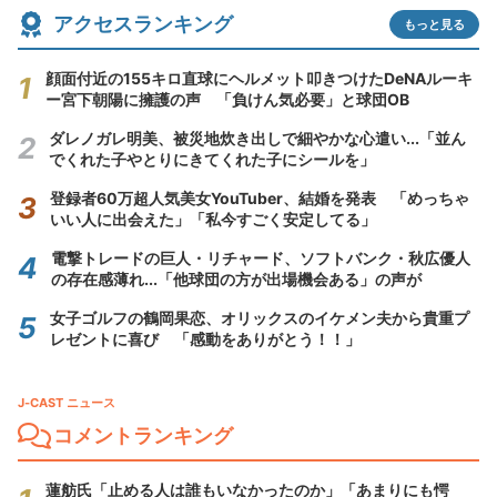
アクセスランキング
もっと見る
顔面付近の155キロ直球にヘルメット叩きつけたDeNAルーキ
ー宮下朝陽に擁護の声 「負けん気必要」と球団OB
ダレノガレ明美、被災地炊き出しで細やかな心遣い...「並ん
でくれた子やとりにきてくれた子にシールを」
登録者60万超人気美女YouTuber、結婚を発表 「めっちゃ
いい人に出会えた」「私今すごく安定してる」
電撃トレードの巨人・リチャード、ソフトバンク・秋広優人
の存在感薄れ...「他球団の方が出場機会ある」の声が
女子ゴルフの鶴岡果恋、オリックスのイケメン夫から貴重プ
レゼントに喜び 「感動をありがとう！！」
J-CAST ニュース
コメントランキング
蓮舫氏「止める人は誰もいなかったのか」「あまりにも愕