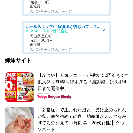
時給1,200円
正社員
スポンサー：求人ボックス
ホールスタッフ/「家具屋が営むカフェスタッフ!」週2日～OK!嬉しいまかない付き/岡山県/浅口郡里庄町
＞
AKASE GROUP株式会社
岡山県 里庄町
時給1,100円～
正社員
スポンサー：求人ボックス
姉妹サイト
【かつや】人気メニューが税抜150円引き&ご
飯大盛り無料!お得すぎる「感謝祭」は8月14
日まで開催中。
「多指症」で生まれた娘と、受け止められな
い私。産後初めての夜、助産師がミルクをあ
げてるのを見て...(静岡県・20代女性)|Jタウ
ンネット