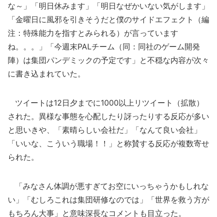
な～」「明日休みます」「明日なぜかいない気がします」
「金曜日に風邪を引きそうだと僕のサイドエフェクト（編
注：特殊能力を指すとみられる）が言っています
ね。。。」「今週末PALチーム（同：同社のゲーム開発
陣）は集団パンデミックの予定です」と不穏な内容が次々
に書き込まれていた。
ツイートは12日夕までに1000以上リツイート（拡散）
された。異様な事態を心配したり訝ったりする反応が多い
と思いきや、「素晴らしい会社だ」「なんて良い会社」
「いいな、こういう職場！！」と称賛する反応が複数寄せ
られた。
「みなさん体調が悪すぎてお空にいっちゃうかもしれな
い」「むしろこれは集団研修なのでは」「世界を救う方が
もちろん大事」と意味深長なコメントも目立った。