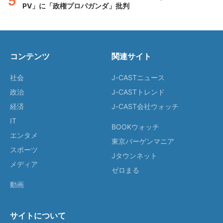
PV」に「政権プロパガンダ」批判
コンテンツ
関連サイト
社会
J-CASTニュース
政治
J-CASTトレンド
経済
J-CAST会社ウォッチ
IT
BOOKウォッチ
エンタメ
東京バーゲンマニア
スポーツ
Jタウンネット
メディア
ゼロまる
動画
サイトについて