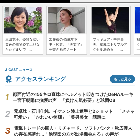
三田寛子、優雅な淡い
加藤茶の45歳年下
フィギュア・中井亜
制
黄色の着物姿で上品な
妻・綾菜、「美文字」
美、華麗にトリプルア
う
たたずまいで ...
手書き勉強ノート...
クセル決める 「...
一
J-CAST ニュース
アクセスランキング
もっと見る
顔面付近の155キロ直球にヘルメット叩きつけたDeNAルーキ
ー宮下朝陽に擁護の声 「負けん気必要」と球団OB
元卓球・石川佳純、イケメン陸上選手と2ショット 「メチャ
可愛い」「かわいい笑顔」「美男美女」話題に
電撃トレードの巨人・リチャード、ソフトバンク・秋広優人
の存在感薄れ...「他球団の方が出場機会ある」の声が