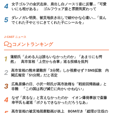
女子ゴルフの金沢志奈、肩出し白ノースリ姿に反響...「可愛
いにも程がある」 ゴルフウェア姿と雰囲気変わって
ダレノガレ明美、被災地炊き出しで細やかな心遣い...「並ん
でくれた子やとりにきてくれた子にシールを」
J-CAST ニュース
コメントランキング
蓮舫氏「止める人は誰もいなかったのか」「あまりにも愕
然」 高市首相「上空から合掌」巡る投稿を批判
高市首相の熊本避難所「3分間」しか視察せず？SNS拡散 内
閣広報官「51分間」だと否定
広島原爆の日、小沢一郎氏が高市政権を「戦前回帰路線」と
非難 「この国は再び滅亡に向かいかねない」
なぜ「戻るな」と言えなかったのか イオン爆発事故で斎藤
幸平氏も逡巡「ボクもできなかっただろうなあ」
高市首相の被災地視察動画が炎上 BGM付き「総理が主役の