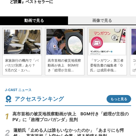
ど読書』ベストセラーに
動画で見る
画像で見る
家族旅行の機内で「パ
高市首相の被災地視察
「マンガワン」第三者
コ
パだけ別席」あり？
動画が炎上 BGM付
委報告書の編集者「G
「
5児の父・エハ...
き「総理が主役...
氏」は成田卓哉...
げ
J-CAST ニュース
アクセスランキング
もっと見る
高市首相の被災地視察動画が炎上 BGM付き「総理が主役の
PV」に「政権プロパガンダ」批判
蓮舫氏「止める人は誰もいなかったのか」「あまりにも愕
然」 高市首相「上空から合掌」巡る投稿を批判