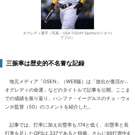
オグレディ選手（写真：USA TODAY Sports/ロイター/
アフロ）
三振率は歴史的不名誉な記録
地元メディア「OSEN」（WEB版）は「放出か復活か...
オグレディの命運」などのタイトルで記事を公開。ここま
での成績を振り返り、ハンファ・イーグルスのチェ・ウォ
ンホ監督（50）のコメントを紹介した。
記事では、打率に加え出塁率も.174と低く、出塁率と長
打率を足したOPSは.337であると指摘。さらに86打席中4