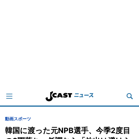
動画
スポーツ
韓国に渡った元NPB選手、今季2度目