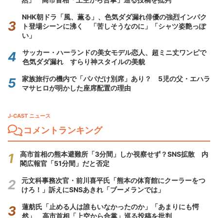
NHK朝ドラ「風、薫る」、色気ダダ漏れ俳優の強烈インパク
ト登場シーンに沸く 「苦しそうなのに」「シャツ姿艶っぽ
い」
サッカー・ハーランドの美女モデル恋人、超ミニ丈ワンピで
色気ダダ漏れ すらり神スタイルの美貌
家族旅行の機内で「パパだけ別席」あり？ 5児の父・エハラ
マサヒロが明かした座席配置の理由
J-CAST ニュース
コメントランキング
高市首相の熊本避難所「3分間」しか視察せず？SNS拡散 内
閣広報官「51分間」だと否定
元文科事務次官・前川喜平氏「熊本の体育館にクーラーをつ
けろ！」訴えにSNSあきれ「ブーメランでは」
蓮舫氏「止める人は誰もいなかったのか」「あまりにも愕
然」 高市首相「上空から合掌」巡る投稿を批判