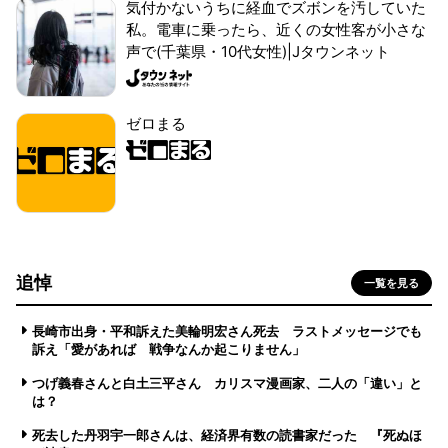
気付かないうちに経血でズボンを汚していた
私。電車に乗ったら、近くの女性客が小さな
声で(千葉県・10代女性)|Jタウンネット
ゼロまる
追悼
一覧を見る
長崎市出身・平和訴えた美輪明宏さん死去 ラストメッセージでも
訴え「愛があれば 戦争なんか起こりません」
つげ義春さんと白土三平さん カリスマ漫画家、二人の「違い」と
は？
死去した丹羽宇一郎さんは、経済界有数の読書家だった 『死ぬほ