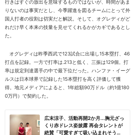
行きはすぐの放出を意味するものではないが、時間があま
りないのは事実だとし、今季躍進を図るチームにとって外
国人打者の役割は切実だと解説。そして、オグレディがど
れだけ早く本来の技量を見せてくれるかがカギであるとし
た。
オグレディは昨季西武で123試合に出場し15本塁打、46
打点を記録。一方で打率は.213と低く、三振は129個。打
率は規定到達選手の中で最下位だった。ハンファ・イーグ
ルスは日本球界で記録した15本塁打を高く評価して獲
得。地元メディアによると、1年総額90万ドル（約1億180
0万円）で契約した。
広末涼子、活動再開2か月...胸元ざっ
くり赤ドレス姿披露 再会タレントが
絶賛「可愛すぎて吸い込まれそう