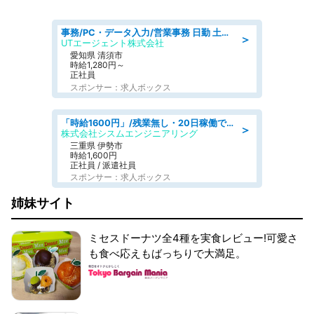
事務/PC・データ入力/営業事務 日勤 土日休み 残業少なめ 車通勤OK 総合事務
＞
UTエージェント株式会社
愛知県 清須市
時給1,280円～
正社員
スポンサー：求人ボックス
「時給1600円」/残業無し・20日稼働で月収25万円以上可/人物重視の選考/ねじ締めや梱包業務
＞
株式会社シスムエンジニアリング
三重県 伊勢市
時給1,600円
正社員 / 派遣社員
スポンサー：求人ボックス
姉妹サイト
ミセスドーナツ全4種を実食レビュー!可愛さ
も食べ応えもばっちりで大満足。