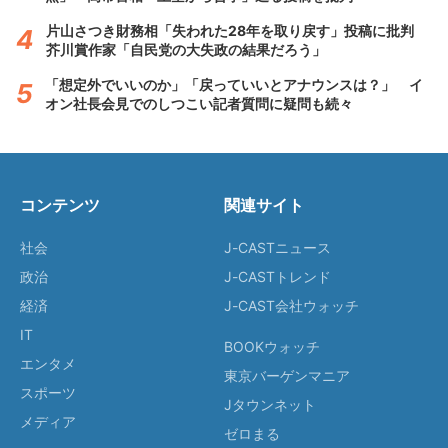
片山さつき財務相「失われた28年を取り戻す」投稿に批判
芥川賞作家「自民党の大失政の結果だろう」
「想定外でいいのか」「戻っていいとアナウンスは？」 イ
オン社長会見でのしつこい記者質問に疑問も続々
コンテンツ
関連サイト
社会
J-CASTニュース
政治
J-CASTトレンド
経済
J-CAST会社ウォッチ
IT
BOOKウォッチ
エンタメ
東京バーゲンマニア
スポーツ
Jタウンネット
メディア
ゼロまる