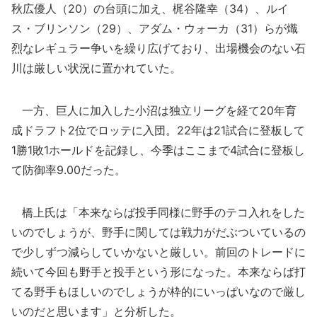
秋広優人（20）の台頭に加え、梶谷隆幸（34）、ルイ
ス・ブリンソン（29）、アダム・ウォーカ（31）らが熾
烈なレギュラー争いを繰り広げており、出場機会のない石
川は厳しい状況に置かれていた。
一方、巨人に加入した小沼は独立リーグを経て20年育
成ドラフト2位でロッテに入団。22年は21試合に登板して
1勝1敗1ホールドを記録し、今季はここまで4試合に登板し
て防御率9.00だった。
橋上氏は「本来ならば投手同様に野手のテコ入れをした
いのでしょうが、野手に関しては戦力がだぶついているの
で少しずつ減らしていかないと厳しい。前回のトレードに
続いて今回も野手と投手という形になった。本来ならば打
てる野手もほしいのでしょうが枠的にいっぱいなので厳し
いのだと思います」と分析した。