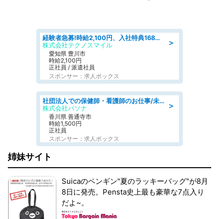
経験者急募!時給2,100円、入社特典168万円の自動車製造業務/トヨタ自動車/tutumi
＞
株式会社テクノスマイル
愛知県 豊川市
時給2,100円
正社員 / 派遣社員
スポンサー：求人ボックス
社団法人での保健師・看護師のお仕事/未経験OK/要資格:普通免許、保健師、正看護師
＞
株式会社パソナ
香川県 善通寺市
時給1,500円
正社員
スポンサー：求人ボックス
姉妹サイト
Suicaのペンギン"夏のラッキーバッグ"が8月
8日に発売。Pensta史上最も豪華な7点入り
だよ~。