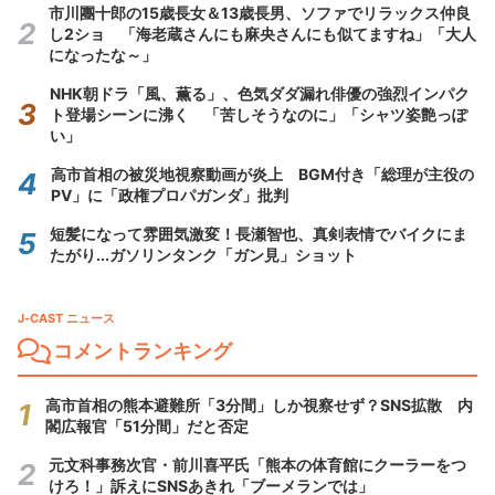
市川團十郎の15歳長女＆13歳長男、ソファでリラックス仲良
し2ショ 「海老蔵さんにも麻央さんにも似てますね」「大人
になったな～」
NHK朝ドラ「風、薫る」、色気ダダ漏れ俳優の強烈インパク
ト登場シーンに沸く 「苦しそうなのに」「シャツ姿艶っぽ
い」
高市首相の被災地視察動画が炎上 BGM付き「総理が主役の
PV」に「政権プロパガンダ」批判
短髪になって雰囲気激変！長瀬智也、真剣表情でバイクにま
たがり...ガソリンタンク「ガン見」ショット
J-CAST ニュース
コメントランキング
高市首相の熊本避難所「3分間」しか視察せず？SNS拡散 内
閣広報官「51分間」だと否定
元文科事務次官・前川喜平氏「熊本の体育館にクーラーをつ
けろ！」訴えにSNSあきれ「ブーメランでは」