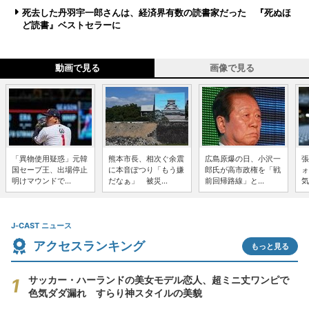
死去した丹羽宇一郎さんは、経済界有数の読書家だった 『死ぬほ
ど読書』ベストセラーに
動画で見る
画像で見る
「異物使用疑惑」元韓
熊本市長、相次ぐ余震
広島原爆の日、小沢一
張
国セーブ王、出場停止
に本音ぽつり「もう嫌
郎氏が高市政権を「戦
ォ
明けマウンドで...
だなぁ」 被災...
前回帰路線」と...
気
J-CAST ニュース
アクセスランキング
もっと見る
サッカー・ハーランドの美女モデル恋人、超ミニ丈ワンピで
色気ダダ漏れ すらり神スタイルの美貌