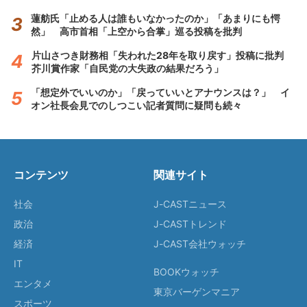
蓮舫氏「止める人は誰もいなかったのか」「あまりにも愕
然」 高市首相「上空から合掌」巡る投稿を批判
片山さつき財務相「失われた28年を取り戻す」投稿に批判
芥川賞作家「自民党の大失政の結果だろう」
「想定外でいいのか」「戻っていいとアナウンスは？」 イ
オン社長会見でのしつこい記者質問に疑問も続々
コンテンツ
関連サイト
社会
J-CASTニュース
政治
J-CASTトレンド
経済
J-CAST会社ウォッチ
IT
BOOKウォッチ
エンタメ
東京バーゲンマニア
スポーツ