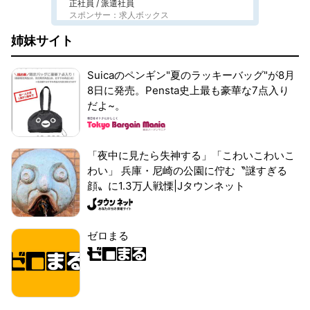
正社員 / 派遣社員
スポンサー：求人ボックス
姉妹サイト
Suicaのペンギン"夏のラッキーバッグ"が8月
8日に発売。Pensta史上最も豪華な7点入り
だよ~。
「夜中に見たら失神する」「こわいこわいこ
わい」 兵庫・尼崎の公園に佇む〝謎すぎる
顔〟に1.3万人戦慄|Jタウンネット
ゼロまる