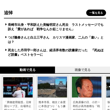
追悼
一覧を見る
長崎市出身・平和訴えた美輪明宏さん死去 ラストメッセージでも
訴え「愛があれば 戦争なんか起こりません」
つげ義春さんと白土三平さん カリスマ漫画家、二人の「違い」と
は？
死去した丹羽宇一郎さんは、経済界有数の読書家だった 『死ぬほ
ど読書』ベストセラーに
動画で見る
画像で見る
「異物使用疑惑」元韓
熊本市長、相次ぐ余震
広島原爆の日、小沢一
張
国セーブ王、出場停止
に本音ぽつり「もう嫌
郎氏が高市政権を「戦
ォ