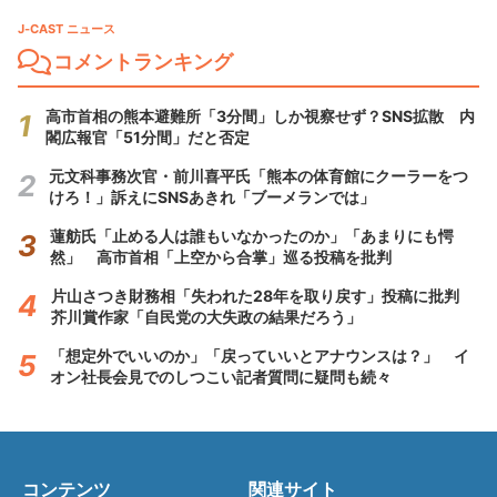
J-CAST ニュース
コメントランキング
高市首相の熊本避難所「3分間」しか視察せず？SNS拡散 内
閣広報官「51分間」だと否定
元文科事務次官・前川喜平氏「熊本の体育館にクーラーをつ
けろ！」訴えにSNSあきれ「ブーメランでは」
蓮舫氏「止める人は誰もいなかったのか」「あまりにも愕
然」 高市首相「上空から合掌」巡る投稿を批判
片山さつき財務相「失われた28年を取り戻す」投稿に批判
芥川賞作家「自民党の大失政の結果だろう」
「想定外でいいのか」「戻っていいとアナウンスは？」 イ
オン社長会見でのしつこい記者質問に疑問も続々
コンテンツ
関連サイト