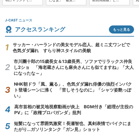
明けマウンドで...
だなぁ」 被災...
前回帰路線」と...
気
J-CAST ニュース
アクセスランキング
もっと見る
サッカー・ハーランドの美女モデル恋人、超ミニ丈ワンピで
色気ダダ漏れ すらり神スタイルの美貌
市川團十郎の15歳長女＆13歳長男、ソファでリラックス仲良
し2ショ 「海老蔵さんにも麻央さんにも似てますね」「大人
になったな～」
NHK朝ドラ「風、薫る」、色気ダダ漏れ俳優の強烈インパク
ト登場シーンに沸く 「苦しそうなのに」「シャツ姿艶っぽ
い」
高市首相の被災地視察動画が炎上 BGM付き「総理が主役の
PV」に「政権プロパガンダ」批判
短髪になって雰囲気激変！長瀬智也、真剣表情でバイクにま
たがり...ガソリンタンク「ガン見」ショット