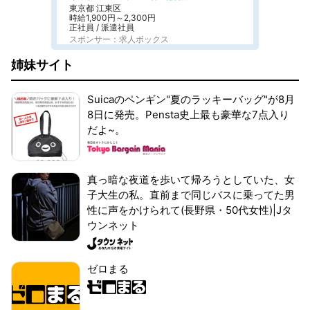
東京都 江東区
時給1,900円～2,300円
正社員 / 派遣社員
スポンサー：求人ボックス
姉妹サイト
Suicaのペンギン"夏のラッキーバッグ"が8月
8日に発売。Pensta史上最も豪華な7点入り
だよ~。
真っ暗な夜道を歩いて帰ろうとしていた、女
子大生の私。直前まで同じバスに乗ってた男
性に声をかけられて(長野県・50代女性)|Jタ
ウンネット
ゼロまる