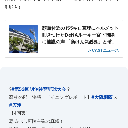
町顕吾）
顔面付近の155キロ直球にヘルメット
叩きつけたDeNAルーキー宮下朝陽
に擁護の声 「負けん気必要」と球団
OB
J-CASTニュース
?
#第53回明治神宮野球大会
?
高校の部 決勝 【イニングレポート】
#大阪桐蔭
×
#広陵
【4回裏】
恐るべし広陵主砲の真鍋！