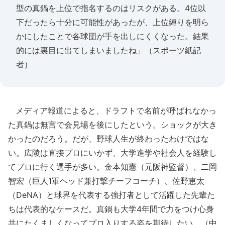
型の真鍋を上位で指名するのはリスクがある。4位以
下だったら十分に可能性があったが、上位縛りを明ら
かにしたことで各球団が手を出しにくくなった。結果
的には裏目に出てしまいましたね」（スポーツ紙記
者）
メディア報道によると、ドラフトで名前が呼ばれなかっ
た真鍋は無言で会見場を後にしたという。ショックが大き
かったのだろう。だが、野球人生が終わったわけではな
い。広陵は直接プロにいかず、大学進学や社会人を経験し
てプロに行く選手が多い。金本知憲（元阪神監督）、二岡
智宏（巨人1軍ヘッド兼打撃チーフコーチ）、佐野恵太
（DeNA）と球界を代表する強打者として活躍した先輩た
ちは代表的なケースだ。真鍋も大学4年間で力をつけ心身
共にたくましくなってプロ入りする姿を期待したい。（中