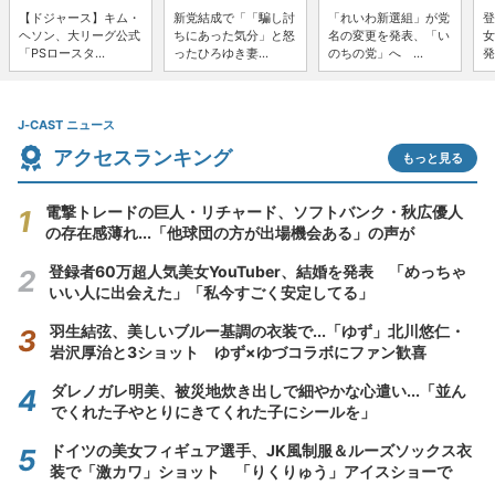
【ドジャース】キム・
新党結成で「「騙し討
「れいわ新選組」が党
登
ヘソン、大リーグ公式
ちにあった気分」と怒
名の変更を発表、「い
女
「PSロースタ...
ったひろゆき妻...
のちの党」へ ...
発
J-CAST ニュース
アクセスランキング
もっと見る
電撃トレードの巨人・リチャード、ソフトバンク・秋広優人
の存在感薄れ...「他球団の方が出場機会ある」の声が
登録者60万超人気美女YouTuber、結婚を発表 「めっちゃ
いい人に出会えた」「私今すごく安定してる」
羽生結弦、美しいブルー基調の衣装で...「ゆず」北川悠仁・
岩沢厚治と3ショット ゆず×ゆづコラボにファン歓喜
ダレノガレ明美、被災地炊き出しで細やかな心遣い...「並ん
でくれた子やとりにきてくれた子にシールを」
ドイツの美女フィギュア選手、JK風制服＆ルーズソックス衣
装で「激カワ」ショット 「りくりゅう」アイスショーで