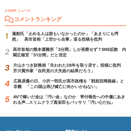
J-CAST ニュース
コメントランキング
蓮舫氏「止める人は誰もいなかったのか」「あまりにも愕
然」 高市首相「上空から合掌」巡る投稿を批判
高市首相の熊本避難所「3分間」しか視察せず？SNS拡散 内
閣広報官「51分間」だと否定
片山さつき財務相「失われた28年を取り戻す」投稿に批判
芥川賞作家「自民党の大失政の結果だろう」
広島原爆の日、小沢一郎氏が高市政権を「戦前回帰路線」と
非難 「この国は再び滅亡に向かいかねない」
AVで稼いだ金は「汚い金」なのか 寄付報告への中傷にあき
れる声...スリムクラブ真栄田もバッサリ「汚い心だね」