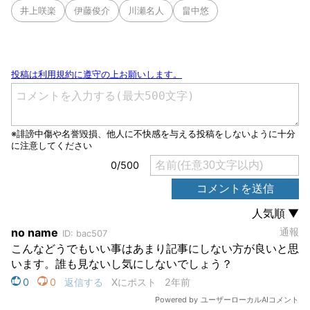
井上咲楽
伊藤俊介
川瀬名人
畠中悠