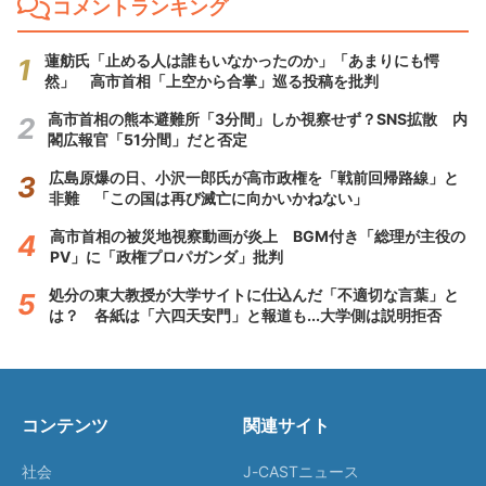
コメントランキング
蓮舫氏「止める人は誰もいなかったのか」「あまりにも愕
然」 高市首相「上空から合掌」巡る投稿を批判
高市首相の熊本避難所「3分間」しか視察せず？SNS拡散 内
閣広報官「51分間」だと否定
広島原爆の日、小沢一郎氏が高市政権を「戦前回帰路線」と
非難 「この国は再び滅亡に向かいかねない」
高市首相の被災地視察動画が炎上 BGM付き「総理が主役の
PV」に「政権プロパガンダ」批判
処分の東大教授が大学サイトに仕込んだ「不適切な言葉」と
は？ 各紙は「六四天安門」と報道も...大学側は説明拒否
コンテンツ
関連サイト
社会
J-CASTニュース