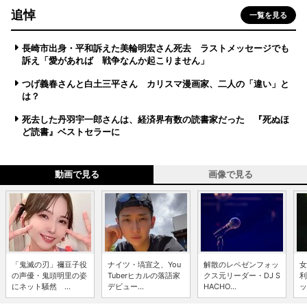
追悼
一覧を見る
長崎市出身・平和訴えた美輪明宏さん死去 ラストメッセージでも
訴え「愛があれば 戦争なんか起こりません」
つげ義春さんと白土三平さん カリスマ漫画家、二人の「違い」と
は？
死去した丹羽宇一郎さんは、経済界有数の読書家だった 『死ぬほ
ど読書』ベストセラーに
動画で見る
画像で見る
「鬼滅の刃」禰豆子役
ナイツ・塙宣之、You
解散のレペゼンフォッ
女
の声優・鬼頭明里の姿
Tuberヒカルの落語家
クス元リーダー・DJ S
利
にネット騒然 ...
デビュー...
HACHO...
ッ