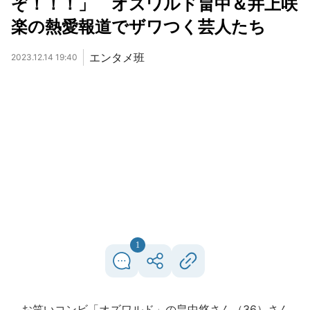
ぞ！！！」 オズワルド畠中＆井上咲
楽の熱愛報道でザワつく芸人たち
エンタメ班
2023.12.14 19:40
1
お笑いコンビ「オズワルド」の畠中悠さん（36）さん