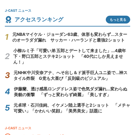
J-CAST ニュース
アクセスランキング
もっと見る
元NBAマイケル・ジョーダン63歳、体形も変わらず...スター
のオーラダダ漏れ サッカー・ハーランドと最強2ショット
小柳ルミ子「可愛い弟 五郎とデートして来ました」...4歳年
下・野口五郎とステキ2ショット 「40代にしか見えませ
ん！」
元NHK中川安奈アナ、へそ出し＆ド派手巨人ユニ姿で...神ス
タイル炸裂 G党も大喜び「反則級のビジュアル」
伊藤蘭、透け感黒ロングドレス姿で色気ダダ漏れ...変わらぬ
美貌の衝撃 「ずっと変わらず綺麗」「美しすぎ」
元卓球・石川佳純、イケメン陸上選手と2ショット 「メチャ
可愛い」「かわいい笑顔」「美男美女」話題に
J-CAST ニュース