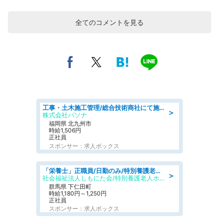
全てのコメントを見る
工事・土木施工管理/総合技術商社にて施工管理のお仕事/即日勤務可/車通勤可/工事・土木施工管理/生産・品質管理
＞
株式会社パソナ
福岡県 北九州市
時給1,506円
正社員
スポンサー：求人ボックス
「栄養士」正職員/日勤のみ/特別養護老人ホーム
＞
社会福祉法人しもにた会/特別養護老人ホーム かぶらの里
群馬県 下仁田町
時給1,180円～1,250円
正社員
スポンサー：求人ボックス