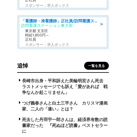
スポンサー：求人ボックス
「看護師・准看護師」正社員/訪問看護ステーション/正看護師
＞
訪問看護ステーション東大前
東京都 文京区
時給1,800円～
正社員
スポンサー：求人ボックス
追悼
一覧を見る
長崎市出身・平和訴えた美輪明宏さん死去
ラストメッセージでも訴え「愛があれば 戦
争なんか起こりません」
つげ義春さんと白土三平さん カリスマ漫画
家、二人の「違い」とは？
死去した丹羽宇一郎さんは、経済界有数の読
書家だった 『死ぬほど読書』ベストセラー
に