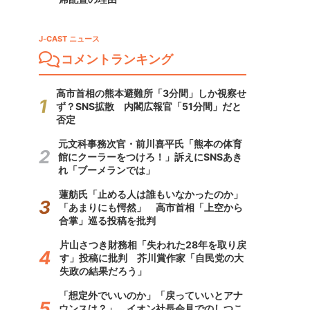
J-CAST ニュース
コメントランキング
高市首相の熊本避難所「3分間」しか視察せ
ず？SNS拡散 内閣広報官「51分間」だと
否定
元文科事務次官・前川喜平氏「熊本の体育
館にクーラーをつけろ！」訴えにSNSあき
れ「ブーメランでは」
蓮舫氏「止める人は誰もいなかったのか」
「あまりにも愕然」 高市首相「上空から
合掌」巡る投稿を批判
片山さつき財務相「失われた28年を取り戻
す」投稿に批判 芥川賞作家「自民党の大
失政の結果だろう」
「想定外でいいのか」「戻っていいとアナ
ウンスは？」 イオン社長会見でのしつこ