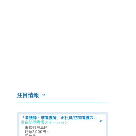
っ
注目情報
PR
「看護師・准看護師」正社員/訪問看護ステーション/正看護師
＞
目白訪問看護ステーション
東京都 豊島区
時給2,000円～
正社員