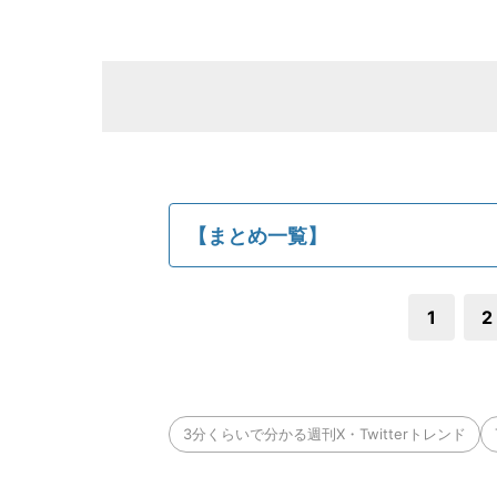
【まとめ一覧】
1
2
3分くらいで分かる週刊X・Twitterトレンド