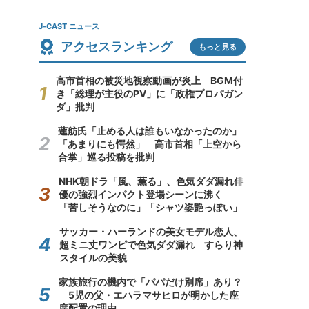
J-CAST ニュース
アクセスランキング
もっと見る
高市首相の被災地視察動画が炎上 BGM付
き「総理が主役のPV」に「政権プロパガン
ダ」批判
蓮舫氏「止める人は誰もいなかったのか」
「あまりにも愕然」 高市首相「上空から
合掌」巡る投稿を批判
NHK朝ドラ「風、薫る」、色気ダダ漏れ俳
優の強烈インパクト登場シーンに沸く
「苦しそうなのに」「シャツ姿艶っぽい」
サッカー・ハーランドの美女モデル恋人、
超ミニ丈ワンピで色気ダダ漏れ すらり神
スタイルの美貌
家族旅行の機内で「パパだけ別席」あり？
5児の父・エハラマサヒロが明かした座
席配置の理由