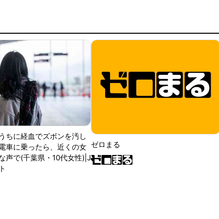
うちに経血でズボンを汚し
ゼロまる
電車に乗ったら、近くの女
声で(千葉県・10代女性)|J
ト