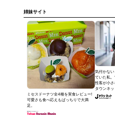
姉妹サイト
気付かない
ていた私。
性客が小さな
タウンネッ
ミセスドーナツ全4種を実食レビュー!
可愛さも食べ応えもばっちりで大満
足。