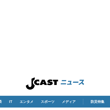
済
IT
エンタメ
スポーツ
メディア
防災特集