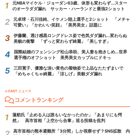
元NBAマイケル・ジョーダン63歳、体形も変わらず...スター
のオーラダダ漏れ サッカー・ハーランドと最強2ショット
元卓球・石川佳純、イケメン陸上選手と2ショット 「メチャ
可愛い」「かわいい笑顔」「美男美女」話題に
伊藤蘭、透け感黒ロングドレス姿で色気ダダ漏れ...変わらぬ
美貌の衝撃 「ずっと変わらず綺麗」「美しすぎ」
国際結婚のフェンシング松山恭助、美人妻を抱きしめ...世界
選手権のオフショット 美男美女カップルにドキっ
三田寛子、優雅な淡い黄色の着物姿で上品なたたずまいで
「めちゃくちゃ綺麗」「涼しげ」美貌ダダ漏れ
J-CAST ニュース
コメントランキング
蓮舫氏「止める人は誰もいなかったのか」「あまりにも愕
然」 高市首相「上空から合掌」巡る投稿を批判
高市首相の熊本避難所「3分間」しか視察せず？SNS拡散 内