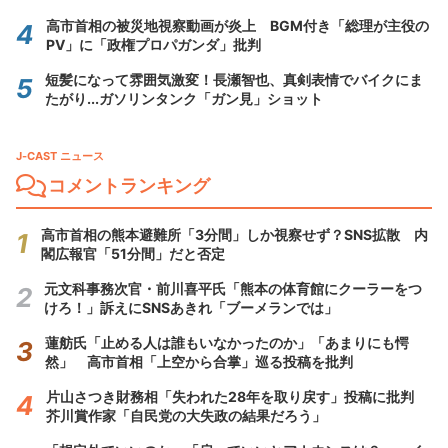
高市首相の被災地視察動画が炎上 BGM付き「総理が主役の
PV」に「政権プロパガンダ」批判
短髪になって雰囲気激変！長瀬智也、真剣表情でバイクにま
たがり...ガソリンタンク「ガン見」ショット
J-CAST ニュース
コメントランキング
高市首相の熊本避難所「3分間」しか視察せず？SNS拡散 内
閣広報官「51分間」だと否定
元文科事務次官・前川喜平氏「熊本の体育館にクーラーをつ
けろ！」訴えにSNSあきれ「ブーメランでは」
蓮舫氏「止める人は誰もいなかったのか」「あまりにも愕
然」 高市首相「上空から合掌」巡る投稿を批判
片山さつき財務相「失われた28年を取り戻す」投稿に批判
芥川賞作家「自民党の大失政の結果だろう」