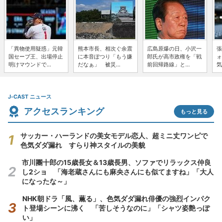
「異物使用疑惑」元韓
熊本市長、相次ぐ余震
広島原爆の日、小沢一
張
国セーブ王、出場停止
に本音ぽつり「もう嫌
郎氏が高市政権を「戦
ォ
明けマウンドで...
だなぁ」 被災...
前回帰路線」と...
気
J-CAST ニュース
アクセスランキング
もっと見る
サッカー・ハーランドの美女モデル恋人、超ミニ丈ワンピで
色気ダダ漏れ すらり神スタイルの美貌
市川團十郎の15歳長女＆13歳長男、ソファでリラックス仲良
し2ショ 「海老蔵さんにも麻央さんにも似てますね」「大人
になったな～」
NHK朝ドラ「風、薫る」、色気ダダ漏れ俳優の強烈インパク
ト登場シーンに沸く 「苦しそうなのに」「シャツ姿艶っぽ
い」