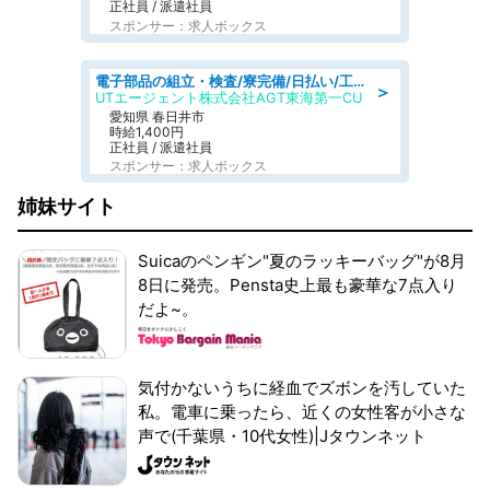
正社員 / 派遣社員
スポンサー：求人ボックス
電子部品の組立・検査/寮完備/日払い/工場・製造
＞
UTエージェント株式会社AGT東海第一CU
愛知県 春日井市
時給1,400円
正社員 / 派遣社員
スポンサー：求人ボックス
姉妹サイト
Suicaのペンギン"夏のラッキーバッグ"が8月
8日に発売。Pensta史上最も豪華な7点入り
だよ~。
気付かないうちに経血でズボンを汚していた
私。電車に乗ったら、近くの女性客が小さな
声で(千葉県・10代女性)|Jタウンネット