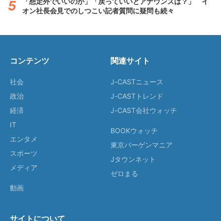
「想定外でいいのか」「戻っていいとアナウンスは？」 イ
オン社長会見でのしつこい記者質問に疑問も続々
コンテンツ
関連サイト
社会
J-CASTニュース
政治
J-CASTトレンド
経済
J-CAST会社ウォッチ
IT
BOOKウォッチ
エンタメ
東京バーゲンマニア
スポーツ
Jタウンネット
メディア
ゼロまる
動画
サイトについて