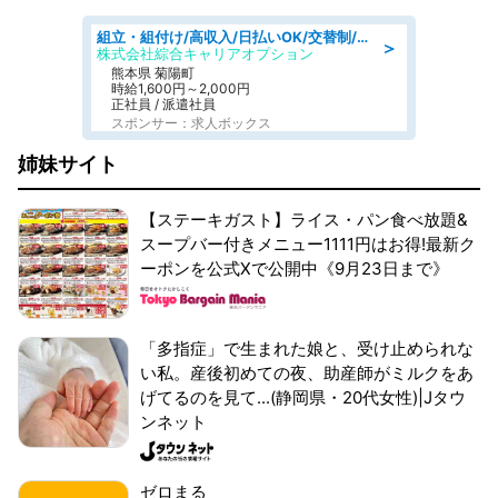
組立・組付け/高収入/日払いOK/交替制/20・30・40代活躍中/製造 工場
＞
株式会社綜合キャリアオプション
熊本県 菊陽町
時給1,600円～2,000円
正社員 / 派遣社員
スポンサー：求人ボックス
姉妹サイト
【ステーキガスト】ライス・パン食べ放題&
スープバー付きメニュー1111円はお得!最新ク
ーポンを公式Xで公開中《9月23日まで》
「多指症」で生まれた娘と、受け止められな
い私。産後初めての夜、助産師がミルクをあ
げてるのを見て...(静岡県・20代女性)|Jタウ
ンネット
ゼロまる