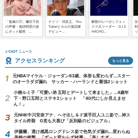
「鬼滅の刃」禰豆子役
ナイツ・塙宣之、You
解散のレペゼンフォッ
女
の声優・鬼頭明里の姿
Tuberヒカルの落語家
クス元リーダー・DJ S
利
にネット騒然 ...
デビュー...
HACHO...
ッ
J-CAST ニュース
アクセスランキング
もっと見る
元NBAマイケル・ジョーダン63歳、体形も変わらず...スター
のオーラダダ漏れ サッカー・ハーランドと最強2ショット
小柳ルミ子「可愛い弟 五郎とデートして来ました」...4歳年
下・野口五郎とステキ2ショット 「40代にしか見えませ
ん！」
元NHK中川安奈アナ、へそ出し＆ド派手巨人ユニ姿で...神ス
タイル炸裂 G党も大喜び「反則級のビジュアル」
伊藤蘭、透け感黒ロングドレス姿で色気ダダ漏れ...変わらぬ
美貌の衝撃 「ずっと変わらず綺麗」「美しすぎ」