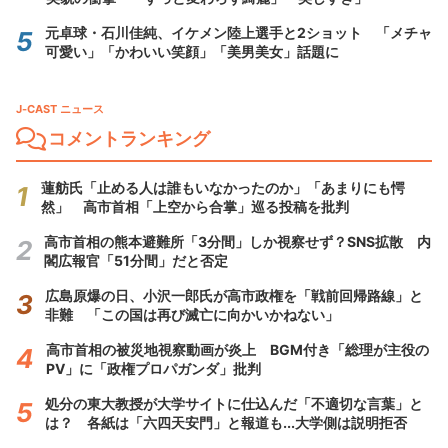
元卓球・石川佳純、イケメン陸上選手と2ショット 「メチャ
可愛い」「かわいい笑顔」「美男美女」話題に
J-CAST ニュース
コメントランキング
蓮舫氏「止める人は誰もいなかったのか」「あまりにも愕
然」 高市首相「上空から合掌」巡る投稿を批判
高市首相の熊本避難所「3分間」しか視察せず？SNS拡散 内
閣広報官「51分間」だと否定
広島原爆の日、小沢一郎氏が高市政権を「戦前回帰路線」と
非難 「この国は再び滅亡に向かいかねない」
高市首相の被災地視察動画が炎上 BGM付き「総理が主役の
PV」に「政権プロパガンダ」批判
処分の東大教授が大学サイトに仕込んだ「不適切な言葉」と
は？ 各紙は「六四天安門」と報道も...大学側は説明拒否