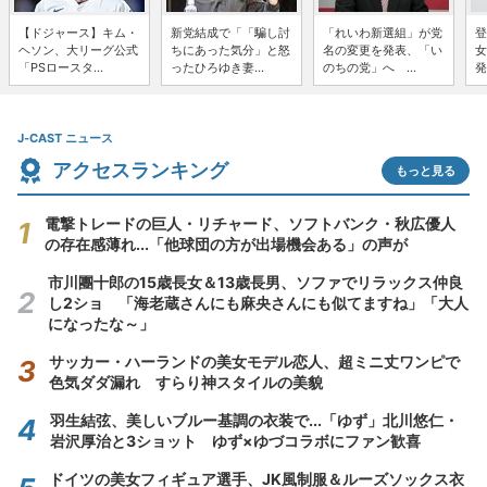
【ドジャース】キム・
新党結成で「「騙し討
「れいわ新選組」が党
登
ヘソン、大リーグ公式
ちにあった気分」と怒
名の変更を発表、「い
女
「PSロースタ...
ったひろゆき妻...
のちの党」へ ...
発
J-CAST ニュース
アクセスランキング
もっと見る
電撃トレードの巨人・リチャード、ソフトバンク・秋広優人
の存在感薄れ...「他球団の方が出場機会ある」の声が
市川團十郎の15歳長女＆13歳長男、ソファでリラックス仲良
し2ショ 「海老蔵さんにも麻央さんにも似てますね」「大人
になったな～」
サッカー・ハーランドの美女モデル恋人、超ミニ丈ワンピで
色気ダダ漏れ すらり神スタイルの美貌
羽生結弦、美しいブルー基調の衣装で...「ゆず」北川悠仁・
岩沢厚治と3ショット ゆず×ゆづコラボにファン歓喜
ドイツの美女フィギュア選手、JK風制服＆ルーズソックス衣