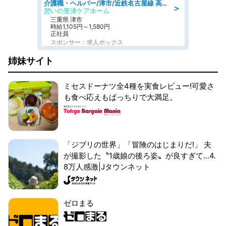
介護職・ヘルパー/津市/近鉄名古屋線 高田本山/三重県/デイサービス
＞
憩いの里津ケアホーム
三重県 津市
時給1,105円～1,580円
正社員
スポンサー：求人ボックス
姉妹サイト
ミセスドーナツ全4種を実食レビュー!可愛さ
も食べ応えもばっちりで大満足。
「ジブリの世界」「冒険のはじまりだ!」 夫
が撮影した〝1歳娘の後ろ姿〟が良すぎて...4.
8万人感激|Jタウンネット
ゼロまる