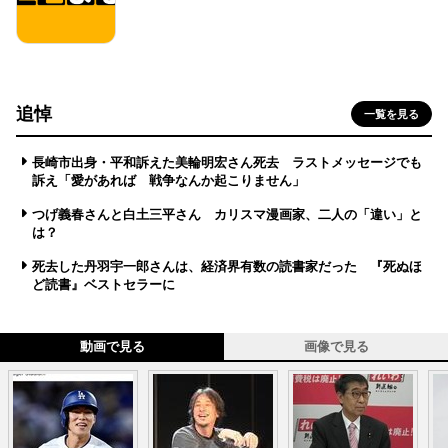
追悼
一覧を見る
長崎市出身・平和訴えた美輪明宏さん死去 ラストメッセージでも
訴え「愛があれば 戦争なんか起こりません」
つげ義春さんと白土三平さん カリスマ漫画家、二人の「違い」と
は？
死去した丹羽宇一郎さんは、経済界有数の読書家だった 『死ぬほ
ど読書』ベストセラーに
動画で見る
画像で見る