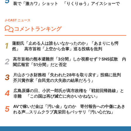
装で「激カワ」ショット 「りくりゅう」アイスショーで
J-CAST ニュース
コメントランキング
蓮舫氏「止める人は誰もいなかったのか」「あまりにも愕
然」 高市首相「上空から合掌」巡る投稿を批判
高市首相の熊本避難所「3分間」しか視察せず？SNS拡散 内
閣広報官「51分間」だと否定
片山さつき財務相「失われた28年を取り戻す」投稿に批判
芥川賞作家「自民党の大失政の結果だろう」
広島原爆の日、小沢一郎氏が高市政権を「戦前回帰路線」と
非難 「この国は再び滅亡に向かいかねない」
AVで稼いだ金は「汚い金」なのか 寄付報告への中傷にあき
れる声...スリムクラブ真栄田もバッサリ「汚い心だね」