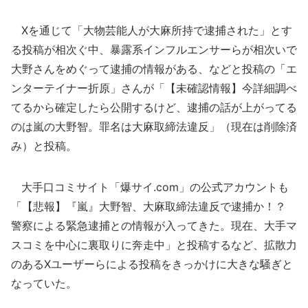
Xを通じて「大物芸能人が大麻所持で逮捕された」とす
る投稿が相次ぐ中、暴露系インフルエンサーらが相次いで
大野さんをめぐって逮捕の情報がある、などと投稿の「エ
ンターテイナー折原」さんが「【未確認情報】今詳細調べ
てるから確定したら公開するけど、逮捕の話が上がってる
のは嵐の大野智。罪名は大麻取締法違反」（現在は削除済
み）と投稿。
大手口コミサイト「爆サイ.com」の公式アカウントも
「【悲報】『嵐』大野智、大麻取締法違反で逮捕か！？
警察による緊急逮捕との情報が入ってきた。現在、大手マ
スコミを中心に裏取りに奔走中」と投稿するなど、拡散力
のあるXユーザーらによる投稿をきっかけに大きな騒ぎと
なっていた。