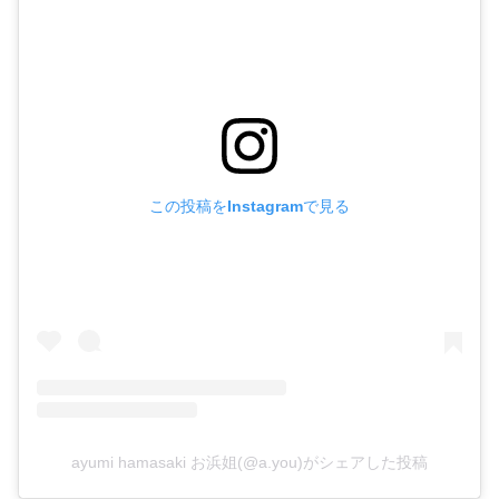
この投稿をInstagramで見る
ayumi hamasaki お浜姐(@a.you)がシェアした投稿