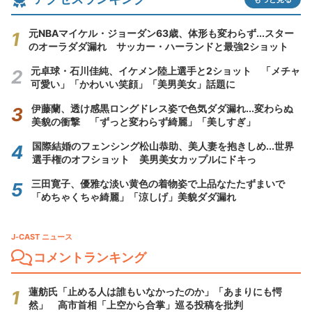
元NBAマイケル・ジョーダン63歳、体形も変わらず...スター
のオーラダダ漏れ サッカー・ハーランドと最強2ショット
元卓球・石川佳純、イケメン陸上選手と2ショット 「メチャ
可愛い」「かわいい笑顔」「美男美女」話題に
伊藤蘭、透け感黒ロングドレス姿で色気ダダ漏れ...変わらぬ
美貌の衝撃 「ずっと変わらず綺麗」「美しすぎ」
国際結婚のフェンシング松山恭助、美人妻を抱きしめ...世界
選手権のオフショット 美男美女カップルにドキっ
三田寛子、優雅な淡い黄色の着物姿で上品なたたずまいで
「めちゃくちゃ綺麗」「涼しげ」美貌ダダ漏れ
J-CAST ニュース
コメントランキング
蓮舫氏「止める人は誰もいなかったのか」「あまりにも愕
然」 高市首相「上空から合掌」巡る投稿を批判