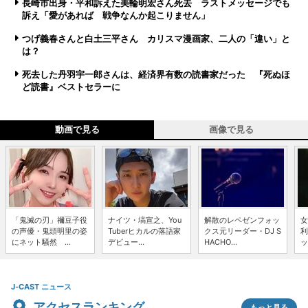
長崎市出身・平和訴えた美輪明宏さん死去 ラストメッセージでも
訴え「愛があれば 戦争なんか起こりません」
つげ義春さんと白土三平さん カリスマ漫画家、二人の「違い」と
は？
死去した丹羽宇一郎さんは、経済界有数の読書家だった 『死ぬほ
ど読書』ベストセラーに
動画で見る
画像で見る
「鬼滅の刃」禰豆子役
ナイツ・塙宣之、You
解散のレペゼンフォッ
女
の声優・鬼頭明里の姿
Tuberヒカルの落語家
クス元リーダー・DJ S
利
にネット騒然 ...
デビュー...
HACHO...
ッ
J-CAST ニュース
アクセスランキング
もっと見る