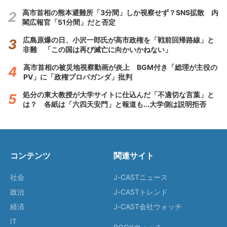
高市首相の熊本避難所「3分間」しか視察せず？SNS拡散 内
閣広報官「51分間」だと否定
広島原爆の日、小沢一郎氏が高市政権を「戦前回帰路線」と
非難 「この国は再び滅亡に向かいかねない」
高市首相の被災地視察動画が炎上 BGM付き「総理が主役の
PV」に「政権プロパガンダ」批判
処分の東大教授が大学サイトに仕込んだ「不適切な言葉」と
は？ 各紙は「六四天安門」と報道も...大学側は説明拒否
コンテンツ
関連サイト
社会
J-CASTニュース
政治
J-CASTトレンド
経済
J-CAST会社ウォッチ
IT