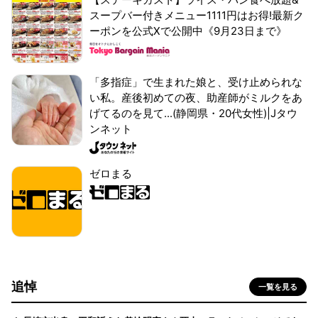
スープバー付きメニュー1111円はお得!最新ク
ーポンを公式Xで公開中《9月23日まで》
「多指症」で生まれた娘と、受け止められな
い私。産後初めての夜、助産師がミルクをあ
げてるのを見て...(静岡県・20代女性)|Jタウ
ンネット
ゼロまる
追悼
一覧を見る