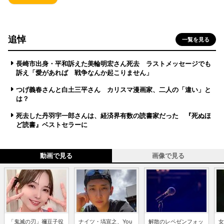
追悼
一覧を見る
長崎市出身・平和訴えた美輪明宏さん死去 ラストメッセージでも
訴え「愛があれば 戦争なんか起こりません」
つげ義春さんと白土三平さん カリスマ漫画家、二人の「違い」と
は？
死去した丹羽宇一郎さんは、経済界有数の読書家だった 『死ぬほ
ど読書』ベストセラーに
動画で見る
画像で見る
「鬼滅の刃」禰豆子役
ナイツ・塙宣之、You
解散のレペゼンフォッ
女