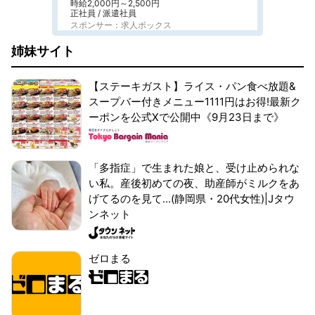
時給2,000円～2,500円
正社員 / 派遣社員
スポンサー：求人ボックス
姉妹サイト
【ステーキガスト】ライス・パン食べ放題&
スープバー付きメニュー1111円はお得!最新ク
ーポンを公式Xで公開中《9月23日まで》
「多指症」で生まれた娘と、受け止められな
い私。産後初めての夜、助産師がミルクをあ
げてるのを見て...(静岡県・20代女性)|Jタウ
ンネット
ゼロまる