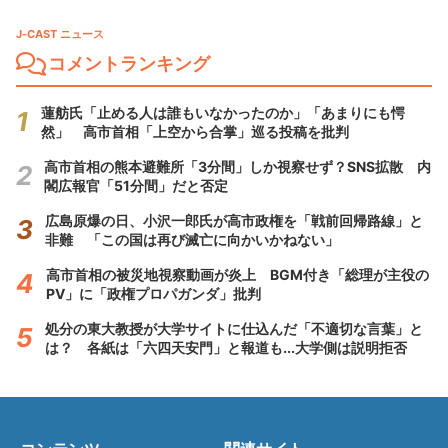
J-CAST ニュース
コメントランキング
蓮舫氏「止める人は誰もいなかったのか」「あまりにも愕
然」 高市首相「上空から合掌」巡る投稿を批判
高市首相の熊本避難所「3分間」しか視察せず？SNS拡散 内
閣広報官「51分間」だと否定
広島原爆の日、小沢一郎氏が高市政権を「戦前回帰路線」と
非難 「この国は再び滅亡に向かいかねない」
高市首相の被災地視察動画が炎上 BGM付き「総理が主役の
PV」に「政権プロパガンダ」批判
処分の東大教授が大学サイトに仕込んだ「不適切な言葉」と
は？ 各紙は「六四天安門」と報道も...大学側は説明拒否