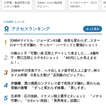
の声優・鬼頭明里の姿
Tuberヒカルの落語家
クス元リーダー・DJ S
利
にネット騒然 ...
デビュー...
HACHO...
ッ
J-CAST ニュース
アクセスランキング
もっと見る
元NBAマイケル・ジョーダン63歳、体形も変わらず...スター
のオーラダダ漏れ サッカー・ハーランドと最強2ショット
小柳ルミ子「可愛い弟 五郎とデートして来ました」...4歳年
下・野口五郎とステキ2ショット 「40代にしか見えませ
ん！」
元NHK中川安奈アナ、へそ出し＆ド派手巨人ユニ姿で...神ス
タイル炸裂 G党も大喜び「反則級のビジュアル」
伊藤蘭、透け感黒ロングドレス姿で色気ダダ漏れ...変わらぬ
美貌の衝撃 「ずっと変わらず綺麗」「美しすぎ」
元卓球・石川佳純、イケメン陸上選手と2ショット 「メチャ
可愛い」「かわいい笑顔」「美男美女」話題に