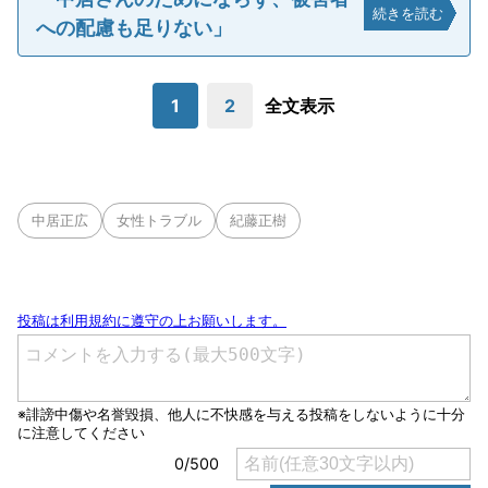
続きを読む
への配慮も足りない」
1
2
全文表示
中居正広
女性トラブル
紀藤正樹