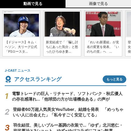
動画で見る
画像で見る
【ドジャース】キム・
新党結成で「「騙し討
「れいわ新選組」が党
登
ヘソン、大リーグ公式
ちにあった気分」と怒
名の変更を発表、「い
女
「PSロースタ...
ったひろゆき妻...
のちの党」へ ...
発
J-CAST ニュース
アクセスランキング
もっと見る
電撃トレードの巨人・リチャード、ソフトバンク・秋広優人
の存在感薄れ...「他球団の方が出場機会ある」の声が
登録者60万超人気美女YouTuber、結婚を発表 「めっちゃ
いい人に出会えた」「私今すごく安定してる」
羽生結弦、美しいブルー基調の衣装で...「ゆず」北川悠仁・
岩沢厚治と3ショット ゆず×ゆづコラボにファン歓喜