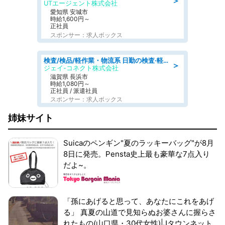
＞
UTエージェント株式会社
愛知県 安城市
時給1,600円～
正社員
スポンサー：求人ボックス
検査/検品/軽作業・物流系 日勤の検査·軽作業/未経験可/土日祝お休み
＞
ジェイ-コネクト株式会社
滋賀県 長浜市
時給1,080円～
正社員 / 派遣社員
スポンサー：求人ボックス
姉妹サイト
Suicaのペンギン"夏のラッキーバッグ"が8月
8日に発売。Pensta史上最も豪華な7点入り
だよ~。
「孫にあげると思って、あなたにこれをあげ
る」 真夏の山道で見知らぬお婆さんに握らさ
れたもの(山口県・30代女性)|Jタウンネット