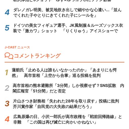
ダレノガレ明美、被災地炊き出しで細やかな心遣い...「並ん
でくれた子やとりにきてくれた子にシールを」
ドイツの美女フィギュア選手、JK風制服＆ルーズソックス衣
装で「激カワ」ショット 「りくりゅう」アイスショーで
J-CAST ニュース
コメントランキング
蓮舫氏「止める人は誰もいなかったのか」「あまりにも愕
然」 高市首相「上空から合掌」巡る投稿を批判
高市首相の熊本避難所「3分間」しか視察せず？SNS拡散 内
閣広報官「51分間」だと否定
片山さつき財務相「失われた28年を取り戻す」投稿に批判
芥川賞作家「自民党の大失政の結果だろう」
広島原爆の日、小沢一郎氏が高市政権を「戦前回帰路線」と
非難 「この国は再び滅亡に向かいかねない」