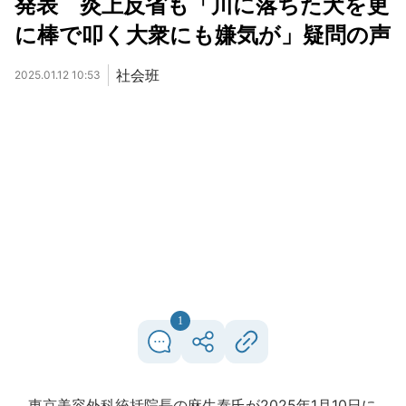
発表 炎上反省も「川に落ちた犬を更
に棒で叩く大衆にも嫌気が」疑問の声
社会班
2025.01.12 10:53
1
東京美容外科統括院長の麻生泰氏が2025年1月10日に、