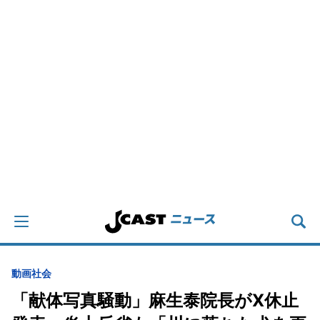
動画
社会
「献体写真騒動」麻生泰院長がX休止