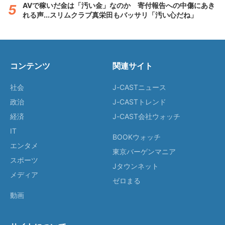
AVで稼いだ金は「汚い金」なのか 寄付報告への中傷にあき
れる声...スリムクラブ真栄田もバッサリ「汚い心だね」
コンテンツ
関連サイト
社会
J-CASTニュース
政治
J-CASTトレンド
経済
J-CAST会社ウォッチ
IT
BOOKウォッチ
エンタメ
東京バーゲンマニア
スポーツ
Jタウンネット
メディア
ゼロまる
動画