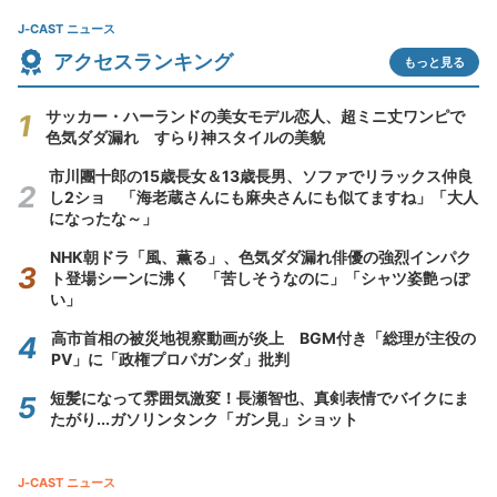
J-CAST ニュース
アクセスランキング
もっと見る
サッカー・ハーランドの美女モデル恋人、超ミニ丈ワンピで
色気ダダ漏れ すらり神スタイルの美貌
市川團十郎の15歳長女＆13歳長男、ソファでリラックス仲良
し2ショ 「海老蔵さんにも麻央さんにも似てますね」「大人
になったな～」
NHK朝ドラ「風、薫る」、色気ダダ漏れ俳優の強烈インパク
ト登場シーンに沸く 「苦しそうなのに」「シャツ姿艶っぽ
い」
高市首相の被災地視察動画が炎上 BGM付き「総理が主役の
PV」に「政権プロパガンダ」批判
短髪になって雰囲気激変！長瀬智也、真剣表情でバイクにま
たがり...ガソリンタンク「ガン見」ショット
J-CAST ニュース