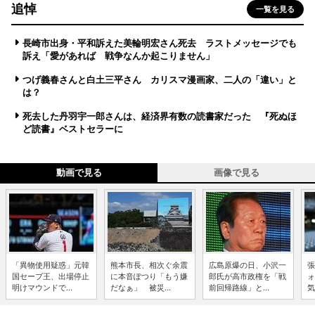
追悼
一覧を見る
長崎市出身・平和訴えた美輪明宏さん死去 ラストメッセージでも
訴え「愛があれば 戦争なんか起こりません」
つげ義春さんと白土三平さん カリスマ漫画家、二人の「違い」と
は？
死去した丹羽宇一郎さんは、経済界有数の読書家だった 『死ぬほ
ど読書』ベストセラーに
動画で見る
画像で見る
「異物使用疑惑」元韓
熊本市長、相次ぐ余震
広島原爆の日、小沢一
張
国セーブ王、出場停止
に本音ぽつり「もう嫌
郎氏が高市政権を「戦
ォ
明けマウンドで...
だなぁ」 被災...
前回帰路線」と...
気