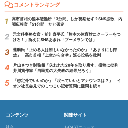
コメントランキング
高市首相の熊本避難所「3分間」しか視察せず？SNS拡散 内
閣広報官「51分間」だと否定
元文科事務次官・前川喜平氏「熊本の体育館にクーラーをつ
けろ！」訴えにSNSあきれ「ブーメランでは」
蓮舫氏「止める人は誰もいなかったのか」「あまりにも愕
然」 高市首相「上空から合掌」巡る投稿を批判
片山さつき財務相「失われた28年を取り戻す」投稿に批判
芥川賞作家「自民党の大失政の結果だろう」
「想定外でいいのか」「戻っていいとアナウンスは？」 イ
オン社長会見でのしつこい記者質問に疑問も続々
コンテンツ
関連サイト
社会
J-CASTニュース