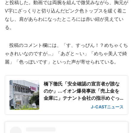
と投稿した。動画では両腕を組んで微笑みながら、胸元が
V字にざっくりと切り込んだピンク色トップスを緩く着こ
なし、肩があらわになったところには赤い紐が見えてい
る。
投稿のコメント欄には、「す、すっぴん！？めちゃくち
ゃきれいなのですが...」「あざと～い」「めちゃ美人で綺
麗」「色っぽいです」といった声が寄せられている。
橋下徹氏「安全確認の宣言者が誰な
のか」...イオン爆発事故「売上金を
金庫に」テナント会社の指示めぐっ
て
J-CASTニュース