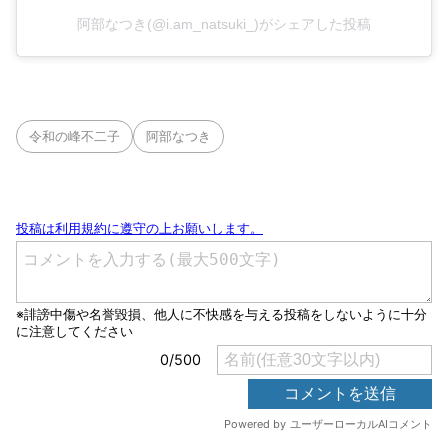
阿部なつき(@i.am_natsuki_)がシェアした投稿
令和の峰不二子
阿部なつき