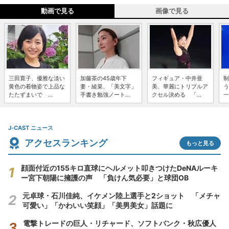
動画で見る
画像で見る
三田寛子、優雅な淡い
加藤茶の45歳年下
フィギュア・中井亜
制
黄色の着物姿で上品な
妻・綾菜、「美文字」
美、華麗にトリプルア
う
たたずまいで ...
手書き勉強ノート...
クセル決める 「...
一
J-CAST ニュース
アクセスランキング
もっと見る
顔面付近の155キロ直球にヘルメット叩きつけたDeNAルーキ
ー宮下朝陽に擁護の声 「負けん気必要」と球団OB
元卓球・石川佳純、イケメン陸上選手と2ショット 「メチャ
可愛い」「かわいい笑顔」「美男美女」話題に
電撃トレードの巨人・リチャード、ソフトバンク・秋広優人