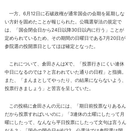
一方、6月12日に石破政権が通常国会の会期を延期しな
い方針を固めたことが報じられた。公職選挙法の規定で
は、「国会閉会日から24日以降30日以内に行う」ことが
定められているため、その期間の日曜日である7月20日が
参院選の投開票日としてほぼ確定となった。
これについて、倉田さんはXで、「投票行きにくい連休
中日になるのでは？と言われていた通りの日程」と指摘。
また、「まんまとしてやったり、の結果にならないよう、
投票行きましょう」と苦言を呈していた。
この投稿に倉田さんの元には、「期日前投票なりあるん
だから投票すればいいのに」「3連休の土曜にしたって月
曜にしたって、なんなら平日投票にしたって文句は言うん
だろ？」「国会の閉会日が6/22。公選法では参院選は閉