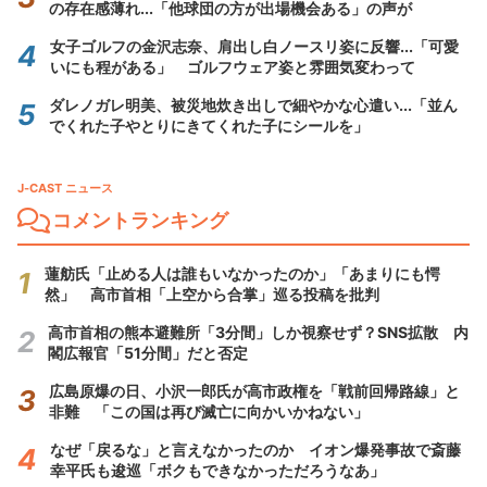
の存在感薄れ...「他球団の方が出場機会ある」の声が
女子ゴルフの金沢志奈、肩出し白ノースリ姿に反響...「可愛
いにも程がある」 ゴルフウェア姿と雰囲気変わって
ダレノガレ明美、被災地炊き出しで細やかな心遣い...「並ん
でくれた子やとりにきてくれた子にシールを」
J-CAST ニュース
コメントランキング
蓮舫氏「止める人は誰もいなかったのか」「あまりにも愕
然」 高市首相「上空から合掌」巡る投稿を批判
高市首相の熊本避難所「3分間」しか視察せず？SNS拡散 内
閣広報官「51分間」だと否定
広島原爆の日、小沢一郎氏が高市政権を「戦前回帰路線」と
非難 「この国は再び滅亡に向かいかねない」
なぜ「戻るな」と言えなかったのか イオン爆発事故で斎藤
幸平氏も逡巡「ボクもできなかっただろうなあ」