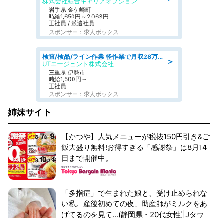
株式会社綜合キャリアオプション
岩手県 金ケ崎町
時給1,650円～2,063円
正社員 / 派遣社員
スポンサー：求人ボックス
検査/検品/ライン作業 軽作業で月収28万円可 センサー部品の箱詰め 日勤 土日休
＞
UTエージェント株式会社
三重県 伊勢市
時給1,500円～
正社員
スポンサー：求人ボックス
姉妹サイト
【かつや】人気メニューが税抜150円引き&ご
飯大盛り無料!お得すぎる「感謝祭」は8月14
日まで開催中。
「多指症」で生まれた娘と、受け止められな
い私。産後初めての夜、助産師がミルクをあ
げてるのを見て...(静岡県・20代女性)|Jタウ