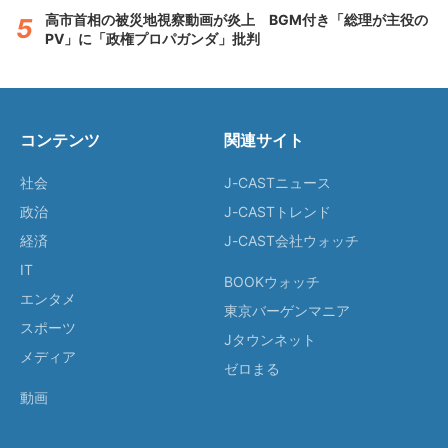
高市首相の被災地視察動画が炎上 BGM付き「総理が主役の
PV」に「政権プロパガンダ」批判
コンテンツ
関連サイト
社会
J-CASTニュース
政治
J-CASTトレンド
経済
J-CAST会社ウォッチ
IT
BOOKウォッチ
エンタメ
東京バーゲンマニア
スポーツ
Jタウンネット
メディア
ゼロまる
動画