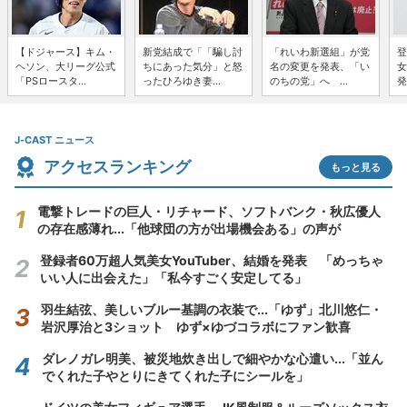
【ドジャース】キム・
新党結成で「「騙し討
「れいわ新選組」が党
登
ヘソン、大リーグ公式
ちにあった気分」と怒
名の変更を発表、「い
女
「PSロースタ...
ったひろゆき妻...
のちの党」へ ...
発
J-CAST ニュース
アクセスランキング
もっと見る
電撃トレードの巨人・リチャード、ソフトバンク・秋広優人
の存在感薄れ...「他球団の方が出場機会ある」の声が
登録者60万超人気美女YouTuber、結婚を発表 「めっちゃ
いい人に出会えた」「私今すごく安定してる」
羽生結弦、美しいブルー基調の衣装で...「ゆず」北川悠仁・
岩沢厚治と3ショット ゆず×ゆづコラボにファン歓喜
ダレノガレ明美、被災地炊き出しで細やかな心遣い...「並ん
でくれた子やとりにきてくれた子にシールを」