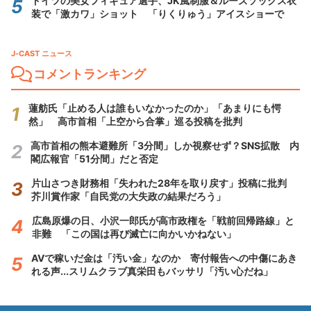
ドイツの美女フィギュア選手、JK風制服＆ルーズソックス衣
装で「激カワ」ショット 「りくりゅう」アイスショーで
J-CAST ニュース
コメントランキング
蓮舫氏「止める人は誰もいなかったのか」「あまりにも愕
然」 高市首相「上空から合掌」巡る投稿を批判
高市首相の熊本避難所「3分間」しか視察せず？SNS拡散 内
閣広報官「51分間」だと否定
片山さつき財務相「失われた28年を取り戻す」投稿に批判
芥川賞作家「自民党の大失政の結果だろう」
広島原爆の日、小沢一郎氏が高市政権を「戦前回帰路線」と
非難 「この国は再び滅亡に向かいかねない」
AVで稼いだ金は「汚い金」なのか 寄付報告への中傷にあき
れる声...スリムクラブ真栄田もバッサリ「汚い心だね」