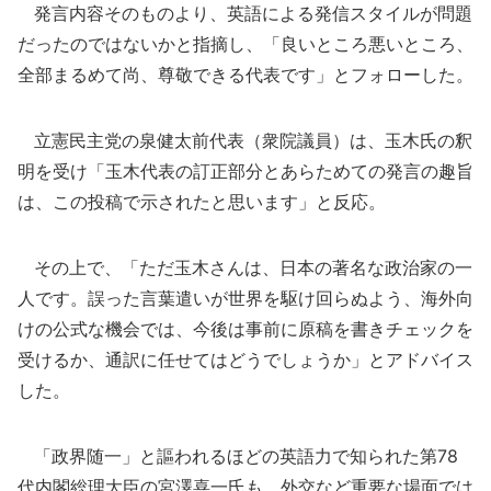
発言内容そのものより、英語による発信スタイルが問題
だったのではないかと指摘し、「良いところ悪いところ、
全部まるめて尚、尊敬できる代表です」とフォローした。
立憲民主党の泉健太前代表（衆院議員）は、玉木氏の釈
明を受け「玉木代表の訂正部分とあらためての発言の趣旨
は、この投稿で示されたと思います」と反応。
その上で、「ただ玉木さんは、日本の著名な政治家の一
人です。誤った言葉遣いが世界を駆け回らぬよう、海外向
けの公式な機会では、今後は事前に原稿を書きチェックを
受けるか、通訳に任せてはどうでしょうか」とアドバイス
した。
「政界随一」と謳われるほどの英語力で知られた第78
代内閣総理大臣の宮澤喜一氏も、外交など重要な場面では