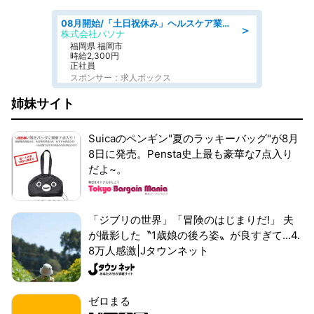
08月開始/「土日祝休み」ヘルスケア業界の産業保健師/高時給/未経験OK/要資格:保健師、正看護師
＞
株式会社パソナ
福岡県 福岡市
時給2,300円
正社員
スポンサー：求人ボックス
姉妹サイト
Suicaのペンギン"夏のラッキーバッグ"が8月
8日に発売。Pensta史上最も豪華な7点入り
だよ~。
「ジブリの世界」「冒険のはじまりだ!」 夫
が撮影した〝1歳娘の後ろ姿〟が良すぎて...4.
8万人感激|Jタウンネット
ゼロまる