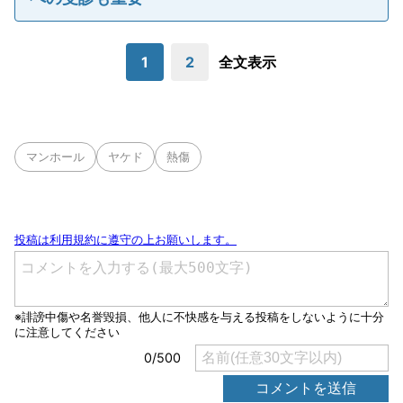
1
2
全文表示
マンホール
ヤケド
熱傷