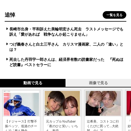
追悼
一覧を見る
長崎市出身・平和訴えた美輪明宏さん死去 ラストメッセージでも
訴え「愛があれば 戦争なんか起こりません」
つげ義春さんと白土三平さん カリスマ漫画家、二人の「違い」と
は？
死去した丹羽宇一郎さんは、経済界有数の読書家だった 『死ぬほ
ど読書』ベストセラーに
動画で見る
画像で見る
【ドジャース】打撃不
元カップルYouTuber
辻希美、コストコに行
「
振ベッツ、低迷のチー
「夜のひと笑い」いち
くたびに買って...大絶
紗
ムで「最も懸念...
え、新恋...
賛 少しア...
リ