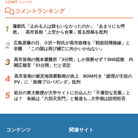
J-CAST ニュース
コメントランキング
蓮舫氏「止める人は誰もいなかったのか」「あまりにも愕
然」 高市首相「上空から合掌」巡る投稿を批判
広島原爆の日、小沢一郎氏が高市政権を「戦前回帰路線」と
非難 「この国は再び滅亡に向かいかねない」
高市首相の熊本避難所「3分間」しか視察せず？SNS拡散 内
閣広報官「51分間」だと否定
高市首相の被災地視察動画が炎上 BGM付き「総理が主役の
PV」に「政権プロパガンダ」批判
処分の東大教授が大学サイトに仕込んだ「不適切な言葉」と
は？ 各紙は「六四天安門」と報道も...大学側は説明拒否
コンテンツ
関連サイト