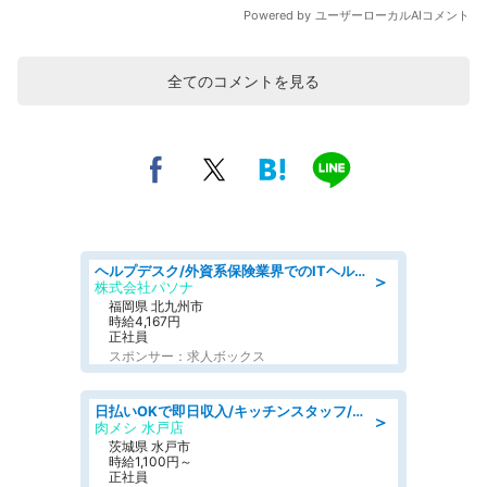
全てのコメントを見る
ヘルプデスク/外資系保険業界でのITヘルプデスク業務/駅近/即日勤務可/ヘルプデスク
＞
株式会社パソナ
福岡県 北九州市
時給4,167円
正社員
スポンサー：求人ボックス
日払いOKで即日収入/キッチンスタッフ/デリバリー業務など、自己成長可能な幅広い仕事に挑戦!髪型自由&ピアス・ネイルOK/茨城県/水戸市
＞
肉メシ 水戸店
茨城県 水戸市
時給1,100円～
正社員