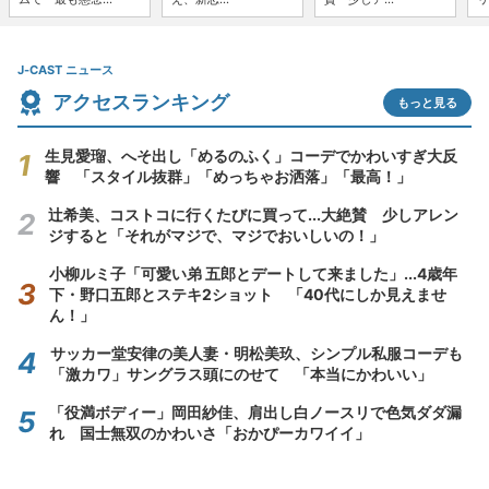
J-CAST ニュース
アクセスランキング
もっと見る
生見愛瑠、へそ出し「めるのふく」コーデでかわいすぎ大反
響 「スタイル抜群」「めっちゃお洒落」「最高！」
辻希美、コストコに行くたびに買って...大絶賛 少しアレン
ジすると「それがマジで、マジでおいしいの！」
小柳ルミ子「可愛い弟 五郎とデートして来ました」...4歳年
下・野口五郎とステキ2ショット 「40代にしか見えませ
ん！」
サッカー堂安律の美人妻・明松美玖、シンプル私服コーデも
「激カワ」サングラス頭にのせて 「本当にかわいい」
「役満ボディー」岡田紗佳、肩出し白ノースリで色気ダダ漏
れ 国士無双のかわいさ「おかぴーカワイイ」