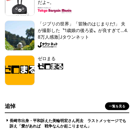
だよ~。
「ジブリの世界」「冒険のはじまりだ!」 夫
が撮影した〝1歳娘の後ろ姿〟が良すぎて...4.
8万人感激|Jタウンネット
ゼロまる
追悼
一覧を見る
長崎市出身・平和訴えた美輪明宏さん死去 ラストメッセージでも
訴え「愛があれば 戦争なんか起こりません」