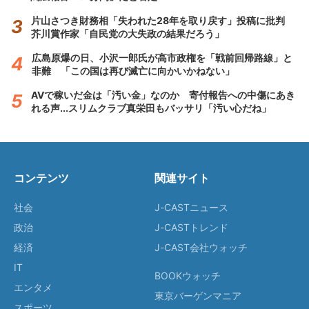
片山さつき財務相「失われた28年を取り戻す」投稿に批判
芥川賞作家「自民党の大失政の結果だろう」
広島原爆の日、小沢一郎氏が高市政権を「戦前回帰路線」と
非難 「この国は再び滅亡に向かいかねない」
AVで稼いだ金は「汚い金」なのか 寄付報告への中傷にあき
れる声...スリムクラブ真栄田もバッサリ「汚い心だね」
コンテンツ
関連サイト
社会
J-CASTニュース
政治
J-CASTトレンド
経済
J-CAST会社ウォッチ
IT
BOOKウォッチ
エンタメ
東京バーゲンマニア
スポーツ