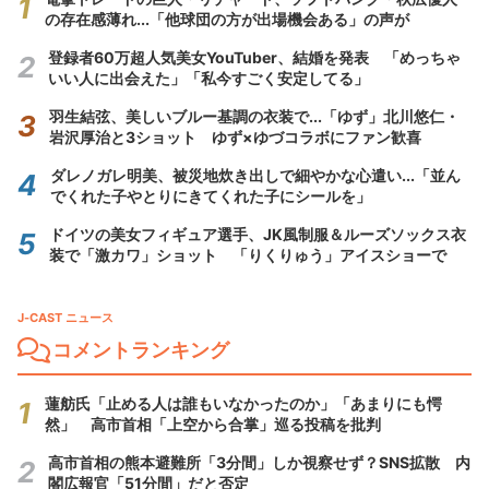
の存在感薄れ...「他球団の方が出場機会ある」の声が
登録者60万超人気美女YouTuber、結婚を発表 「めっちゃ
いい人に出会えた」「私今すごく安定してる」
羽生結弦、美しいブルー基調の衣装で...「ゆず」北川悠仁・
岩沢厚治と3ショット ゆず×ゆづコラボにファン歓喜
ダレノガレ明美、被災地炊き出しで細やかな心遣い...「並ん
でくれた子やとりにきてくれた子にシールを」
ドイツの美女フィギュア選手、JK風制服＆ルーズソックス衣
装で「激カワ」ショット 「りくりゅう」アイスショーで
J-CAST ニュース
コメントランキング
蓮舫氏「止める人は誰もいなかったのか」「あまりにも愕
然」 高市首相「上空から合掌」巡る投稿を批判
高市首相の熊本避難所「3分間」しか視察せず？SNS拡散 内
閣広報官「51分間」だと否定