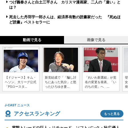
つげ義春さんと白土三平さん カリスマ漫画家、二人の「違い」と
は？
死去した丹羽宇一郎さんは、経済界有数の読書家だった 『死ぬほ
ど読書』ベストセラーに
動画で見る
画像で見る
【ドジャース】キム・
新党結成で「「騙し討
「れいわ新選組」が党
登
ヘソン、大リーグ公式
ちにあった気分」と怒
名の変更を発表、「い
女
「PSロースタ...
ったひろゆき妻...
のちの党」へ ...
発
J-CAST ニュース
アクセスランキング
もっと見る
電撃トレードの巨人・リチャード、ソフトバンク・秋広優人