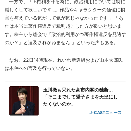
一方で、「IP権利を守る為に、政治利用については特に
厳しくして欲しいです...。作品やキャラクターの価値に損
害を与えている気がして気が気じゃなかったです 」「あ
れは本当に著作権違反で裁判起こした方が良いと思いま
す。株主から総会で『政治的利用かつ著作権違反を見逃す
のか？』と追及されかねません 」といった声もある。
なお、22日14時現在、れいわ新選組および山本太郎氏
は本件への言及を行っていない。
玉川徹も呆れた高市内閣の独断...
「そこまでして愛子さまを天皇にし
たくないのか」
J-CASTニュース