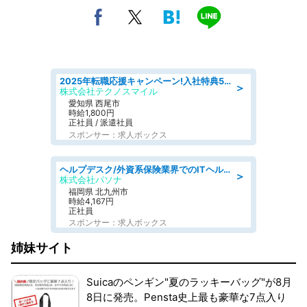
2025年転職応援キャンペーン!入社特典58万円/デンソーで働こう!自動車工場で小型部品の検査業務 denso aichi
＞
株式会社テクノスマイル
愛知県 西尾市
時給1,800円
正社員 / 派遣社員
スポンサー：求人ボックス
ヘルプデスク/外資系保険業界でのITヘルプデスク業務/駅近/即日勤務可/ヘルプデスク
＞
株式会社パソナ
福岡県 北九州市
時給4,167円
正社員
スポンサー：求人ボックス
姉妹サイト
Suicaのペンギン"夏のラッキーバッグ"が8月
8日に発売。Pensta史上最も豪華な7点入り