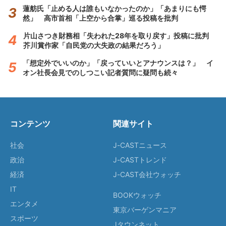
蓮舫氏「止める人は誰もいなかったのか」「あまりにも愕
然」 高市首相「上空から合掌」巡る投稿を批判
片山さつき財務相「失われた28年を取り戻す」投稿に批判
芥川賞作家「自民党の大失政の結果だろう」
「想定外でいいのか」「戻っていいとアナウンスは？」 イ
オン社長会見でのしつこい記者質問に疑問も続々
コンテンツ
関連サイト
社会
J-CASTニュース
政治
J-CASTトレンド
経済
J-CAST会社ウォッチ
IT
BOOKウォッチ
エンタメ
東京バーゲンマニア
スポーツ
Jタウンネット