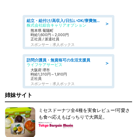
組立・組付け/高収入/日払いOK/寮費無料/交替制/20・30・40代活躍中
＞
株式会社綜合キャリアオプション
熊本県 菊陽町
時給1,600円～2,000円
正社員 / 派遣社員
スポンサー：求人ボックス
訪問介護員・無資格可の生活支援員
＞
ライフケアサービス
大阪府 堺市
時給1,310円～1,910円
正社員
スポンサー：求人ボックス
姉妹サイト
ミセスドーナツ全4種を実食レビュー!可愛さ
も食べ応えもばっちりで大満足。