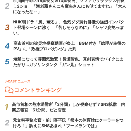
市川團十郎の15歳長女＆13歳長男、ソファでリラックス仲良
し2ショ 「海老蔵さんにも麻央さんにも似てますね」「大人
になったな～」
NHK朝ドラ「風、薫る」、色気ダダ漏れ俳優の強烈インパク
ト登場シーンに沸く 「苦しそうなのに」「シャツ姿艶っぽ
い」
高市首相の被災地視察動画が炎上 BGM付き「総理が主役の
PV」に「政権プロパガンダ」批判
短髪になって雰囲気激変！長瀬智也、真剣表情でバイクにま
たがり...ガソリンタンク「ガン見」ショット
J-CAST ニュース
コメントランキング
高市首相の熊本避難所「3分間」しか視察せず？SNS拡散 内
閣広報官「51分間」だと否定
元文科事務次官・前川喜平氏「熊本の体育館にクーラーをつ
けろ！」訴えにSNSあきれ「ブーメランでは」