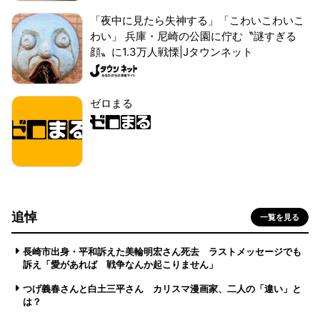
「夜中に見たら失神する」「こわいこわいこ
わい」 兵庫・尼崎の公園に佇む〝謎すぎる
顔〟に1.3万人戦慄|Jタウンネット
ゼロまる
追悼
一覧を見る
長崎市出身・平和訴えた美輪明宏さん死去 ラストメッセージでも
訴え「愛があれば 戦争なんか起こりません」
つげ義春さんと白土三平さん カリスマ漫画家、二人の「違い」と
は？