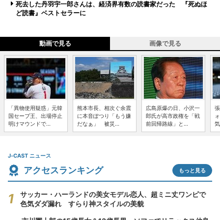
死去した丹羽宇一郎さんは、経済界有数の読書家だった 『死ぬほ
ど読書』ベストセラーに
動画で見る
画像で見る
「異物使用疑惑」元韓
熊本市長、相次ぐ余震
広島原爆の日、小沢一
張
国セーブ王、出場停止
に本音ぽつり「もう嫌
郎氏が高市政権を「戦
ォ
明けマウンドで...
だなぁ」 被災...
前回帰路線」と...
気
J-CAST ニュース
アクセスランキング
もっと見る
サッカー・ハーランドの美女モデル恋人、超ミニ丈ワンピで
色気ダダ漏れ すらり神スタイルの美貌