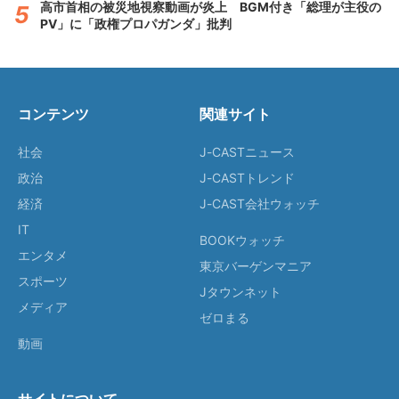
高市首相の被災地視察動画が炎上 BGM付き「総理が主役の
PV」に「政権プロパガンダ」批判
コンテンツ
関連サイト
社会
J-CASTニュース
政治
J-CASTトレンド
経済
J-CAST会社ウォッチ
IT
BOOKウォッチ
エンタメ
東京バーゲンマニア
スポーツ
Jタウンネット
メディア
ゼロまる
動画