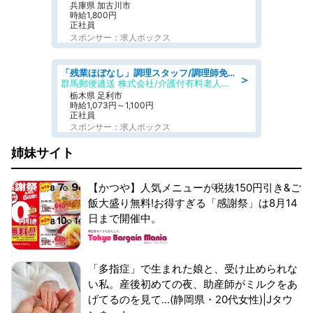
兵庫県 加古川市
時給1,800円
正社員
スポンサー：求人ボックス
「残業ほぼなし」調理スタッフ/調理師免許必須/正職員/日勤のみ/介護付き有料老人ホーム/社会保障完備
＞
群馬郵便逓送 株式会社/介護付有料老人ホーム ふる里
栃木県 足利市
時給1,073円～1,100円
正社員
スポンサー：求人ボックス
姉妹サイト
【かつや】人気メニューが税抜150円引き&ご
飯大盛り無料!お得すぎる「感謝祭」は8月14
日まで開催中。
「多指症」で生まれた娘と、受け止められな
い私。産後初めての夜、助産師がミルクをあ
げてるのを見て...(静岡県・20代女性)|Jタウ