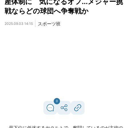
産体制に 気になるオフ...メジャー挑
戦ならどの球団へ争奪戦か
スポーツ班
2025.09.03 14:15
0
最下位に低迷するヤクルトで、奮闘しているのが主砲の