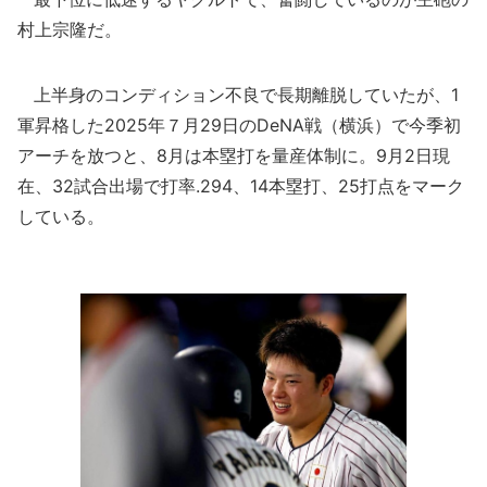
村上宗隆だ。
上半身のコンディション不良で長期離脱していたが、1
軍昇格した2025年７月29日のDeNA戦（横浜）で今季初
アーチを放つと、8月は本塁打を量産体制に。9月2日現
在、32試合出場で打率.294、14本塁打、25打点をマーク
している。