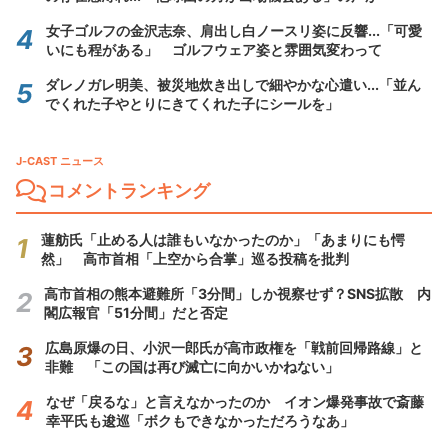
女子ゴルフの金沢志奈、肩出し白ノースリ姿に反響...「可愛
いにも程がある」 ゴルフウェア姿と雰囲気変わって
ダレノガレ明美、被災地炊き出しで細やかな心遣い...「並ん
でくれた子やとりにきてくれた子にシールを」
J-CAST ニュース
コメントランキング
蓮舫氏「止める人は誰もいなかったのか」「あまりにも愕
然」 高市首相「上空から合掌」巡る投稿を批判
高市首相の熊本避難所「3分間」しか視察せず？SNS拡散 内
閣広報官「51分間」だと否定
広島原爆の日、小沢一郎氏が高市政権を「戦前回帰路線」と
非難 「この国は再び滅亡に向かいかねない」
なぜ「戻るな」と言えなかったのか イオン爆発事故で斎藤
幸平氏も逡巡「ボクもできなかっただろうなあ」