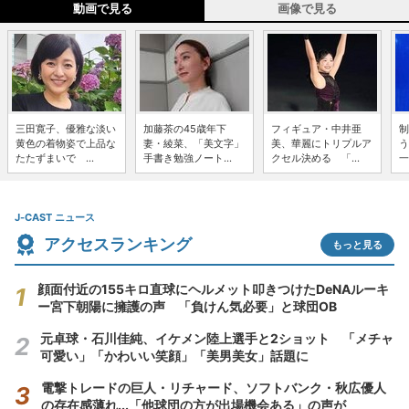
動画で見る
画像で見る
三田寛子、優雅な淡い
加藤茶の45歳年下
フィギュア・中井亜
制
黄色の着物姿で上品な
妻・綾菜、「美文字」
美、華麗にトリプルア
う
たたずまいで ...
手書き勉強ノート...
クセル決める 「...
一
J-CAST ニュース
アクセスランキング
もっと見る
顔面付近の155キロ直球にヘルメット叩きつけたDeNAルーキ
ー宮下朝陽に擁護の声 「負けん気必要」と球団OB
元卓球・石川佳純、イケメン陸上選手と2ショット 「メチャ
可愛い」「かわいい笑顔」「美男美女」話題に
電撃トレードの巨人・リチャード、ソフトバンク・秋広優人
の存在感薄れ...「他球団の方が出場機会ある」の声が