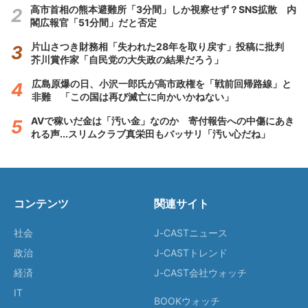
高市首相の熊本避難所「3分間」しか視察せず？SNS拡散 内
閣広報官「51分間」だと否定
片山さつき財務相「失われた28年を取り戻す」投稿に批判
芥川賞作家「自民党の大失政の結果だろう」
広島原爆の日、小沢一郎氏が高市政権を「戦前回帰路線」と
非難 「この国は再び滅亡に向かいかねない」
AVで稼いだ金は「汚い金」なのか 寄付報告への中傷にあき
れる声...スリムクラブ真栄田もバッサリ「汚い心だね」
コンテンツ
関連サイト
社会
J-CASTニュース
政治
J-CASTトレンド
経済
J-CAST会社ウォッチ
IT
BOOKウォッチ