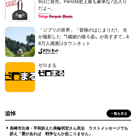
8日に発売。Pensta史上最も豪華な7点入り
だよ~。
「ジブリの世界」「冒険のはじまりだ!」 夫
が撮影した〝1歳娘の後ろ姿〟が良すぎて...4.
8万人感激|Jタウンネット
ゼロまる
追悼
一覧を見る
長崎市出身・平和訴えた美輪明宏さん死去 ラストメッセージでも
訴え「愛があれば 戦争なんか起こりません」