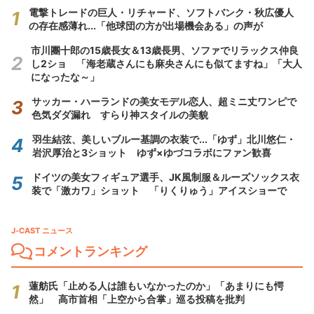
電撃トレードの巨人・リチャード、ソフトバンク・秋広優人
の存在感薄れ...「他球団の方が出場機会ある」の声が
市川團十郎の15歳長女＆13歳長男、ソファでリラックス仲良
し2ショ 「海老蔵さんにも麻央さんにも似てますね」「大人
になったな～」
サッカー・ハーランドの美女モデル恋人、超ミニ丈ワンピで
色気ダダ漏れ すらり神スタイルの美貌
羽生結弦、美しいブルー基調の衣装で...「ゆず」北川悠仁・
岩沢厚治と3ショット ゆず×ゆづコラボにファン歓喜
ドイツの美女フィギュア選手、JK風制服＆ルーズソックス衣
装で「激カワ」ショット 「りくりゅう」アイスショーで
J-CAST ニュース
コメントランキング
蓮舫氏「止める人は誰もいなかったのか」「あまりにも愕
然」 高市首相「上空から合掌」巡る投稿を批判