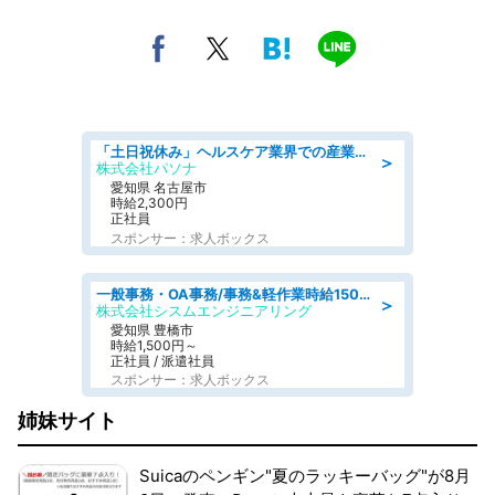
「土日祝休み」ヘルスケア業界での産業保健師業務/看護師/高時給/未経験OK/要資格:正看護師
＞
株式会社パソナ
愛知県 名古屋市
時給2,300円
正社員
スポンサー：求人ボックス
一般事務・OA事務/事務&軽作業時給1500円土日祝休み各種社保完備
＞
株式会社シスムエンジニアリング
愛知県 豊橋市
時給1,500円～
正社員 / 派遣社員
スポンサー：求人ボックス
姉妹サイト
Suicaのペンギン"夏のラッキーバッグ"が8月