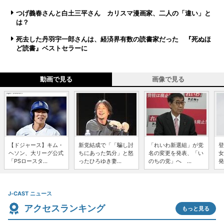
つげ義春さんと白土三平さん カリスマ漫画家、二人の「違い」と
は？
死去した丹羽宇一郎さんは、経済界有数の読書家だった 『死ぬほ
ど読書』ベストセラーに
動画で見る
画像で見る
【ドジャース】キム・
新党結成で「「騙し討
「れいわ新選組」が党
登
ヘソン、大リーグ公式
ちにあった気分」と怒
名の変更を発表、「い
女
「PSロースタ...
ったひろゆき妻...
のちの党」へ ...
発
J-CAST ニュース
アクセスランキング
もっと見る