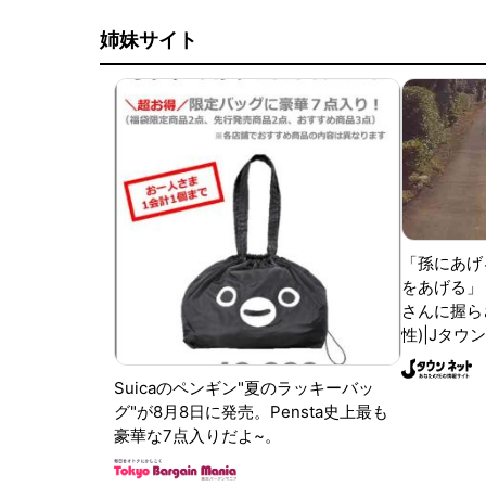
姉妹サイト
「孫にあげ
をあげる」
さんに握ら
性)|Jタウ
Suicaのペンギン"夏のラッキーバッ
グ"が8月8日に発売。Pensta史上最も
豪華な7点入りだよ~。