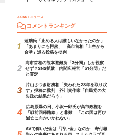
J-CAST ニュース
コメントランキング
蓮舫氏「止める人は誰もいなかったのか」
「あまりにも愕然」 高市首相「上空から
合掌」巡る投稿を批判
高市首相の熊本避難所「3分間」しか視察
せず？SNS拡散 内閣広報官「51分間」だ
と否定
片山さつき財務相「失われた28年を取り戻
す」投稿に批判 芥川賞作家「自民党の大
失政の結果だろう」
広島原爆の日、小沢一郎氏が高市政権を
「戦前回帰路線」と非難 「この国は再び
滅亡に向かいかねない」
AVで稼いだ金は「汚い金」なのか 寄付報
告への中傷にあきれる声...スリムクラブ真