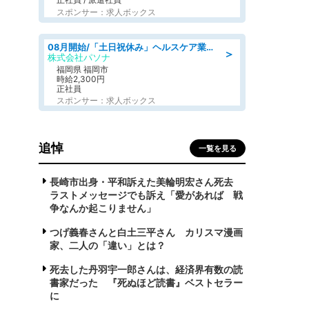
スポンサー：求人ボックス
08月開始/「土日祝休み」ヘルスケア業界の産業保健師/高時給/未経験OK/要資格:保健師、正看護師
＞
株式会社パソナ
福岡県 福岡市
時給2,300円
正社員
スポンサー：求人ボックス
追悼
一覧を見る
長崎市出身・平和訴えた美輪明宏さん死去
ラストメッセージでも訴え「愛があれば 戦
争なんか起こりません」
つげ義春さんと白土三平さん カリスマ漫画
家、二人の「違い」とは？
死去した丹羽宇一郎さんは、経済界有数の読
書家だった 『死ぬほど読書』ベストセラー
に