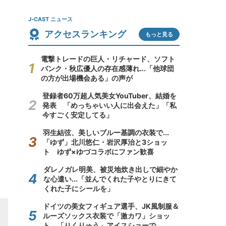
J-CAST ニュース
アクセスランキング
もっと見る
電撃トレードの巨人・リチャード、ソフト
バンク・秋広優人の存在感薄れ...「他球団
の方が出場機会ある」の声が
登録者60万超人気美女YouTuber、結婚を
発表 「めっちゃいい人に出会えた」「私
今すごく安定してる」
羽生結弦、美しいブルー基調の衣装で...
「ゆず」北川悠仁・岩沢厚治と3ショッ
ト ゆず×ゆづコラボにファン歓喜
ダレノガレ明美、被災地炊き出しで細やか
な心遣い...「並んでくれた子やとりにきて
くれた子にシールを」
ドイツの美女フィギュア選手、JK風制服＆
ルーズソックス衣装で「激カワ」ショッ
ト 「りくりゅう」アイスショーで