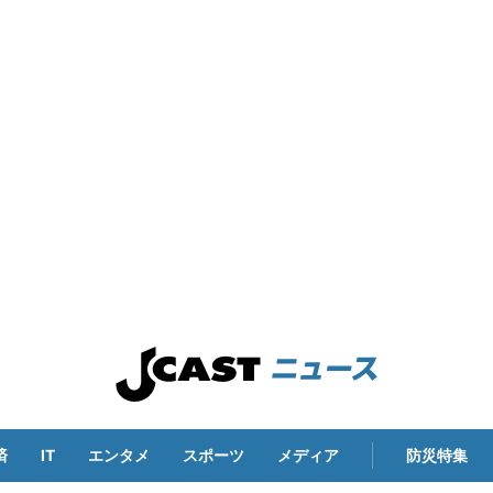
済
IT
エンタメ
スポーツ
メディア
防災特集