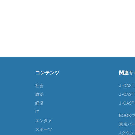
コンテンツ
関連サ
社会
J-CAS
政治
J-CAS
経済
J-CA
IT
BOOK
エンタメ
東京バ
スポーツ
Jタウン