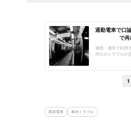
通勤電車で口論
で再
通勤・通学で利用
同士のトラブルが
通機関の利用者に
方、実際の車内で
一さん(仮名・30
1
満員電車
車内トラブル