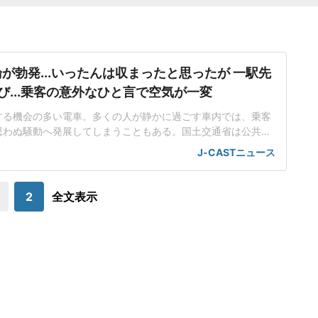
が勃発...いったんは収まったと思ったが 一駅先
び...乗客の意外なひと言で空気が一変
する機会の多い電車。多くの人が静かに過ごす車内では、乗客
思わぬ騒動へ発展してしまうこともある。国土交通省は公共交
対し、周囲への配慮やマナーを守るよう呼びかけている。一
J-CASTニュース
は口論や迷惑行為などに遭遇し戸惑う人も少なくない。佐藤健
代)は、仕事帰りの電車で忘れられない出来事を目撃した。仲裁
に入った男性が足を滑らせ、車内は騒然そ
2
全文表示