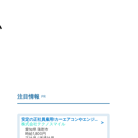
い
注目情報
PR
安定の正社員雇用!カーエアコンやエンジンの製造・加工業務 denso aichi
＞
株式会社テクノスマイル
愛知県 蒲郡市
時給1,800円
正社員 / 派遣社員