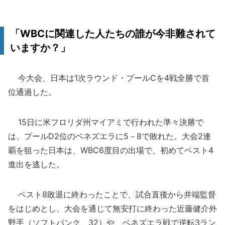
「WBCに関連した人たちの誰が今非難されて
いますか？」
今大会、日本は1次ラウンド・プールCを4戦全勝で首
位通過した。
15日に米フロリダ州マイアミで行われた準々決勝で
は、プールD2位のベネズエラに5－8で敗れた。大会2連
覇を狙った日本は、WBC6度目の出場で、初めてベスト4
進出を逃した。
ベスト8敗退に終わったことで、試合直後から井端監督
をはじめとし、大会を通じて無安打に終わった近藤健介外
野手（ソフトバンク、32）や、ベネズエラ戦で逆転3ラン