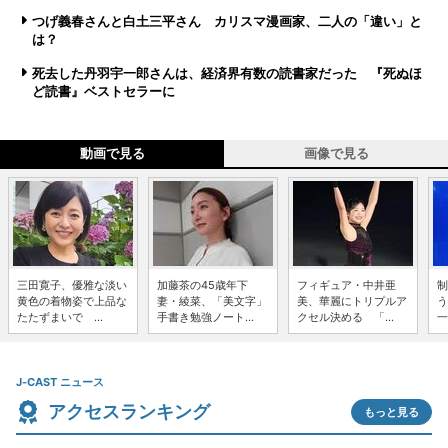
つげ義春さんと白土三平さん カリスマ漫画家、二人の「違い」と
は？
死去した丹羽宇一郎さんは、経済界有数の読書家だった 『死ぬほ
ど読書』ベストセラーに
動画で見る
画像で見る
三田寛子、優雅な淡い
加藤茶の45歳年下
フィギュア・中井亜
制
黄色の着物姿で上品な
妻・綾菜、「美文字」
美、華麗にトリプルア
う
たたずまいで ...
手書き勉強ノート...
クセル決める 「...
一
J-CAST ニュース
アクセスランキング
もっと見る