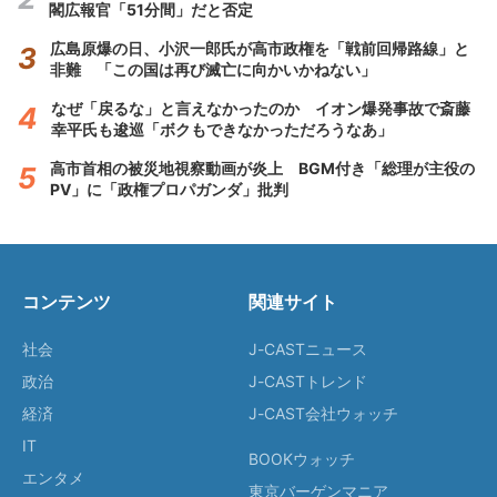
閣広報官「51分間」だと否定
広島原爆の日、小沢一郎氏が高市政権を「戦前回帰路線」と
非難 「この国は再び滅亡に向かいかねない」
なぜ「戻るな」と言えなかったのか イオン爆発事故で斎藤
幸平氏も逡巡「ボクもできなかっただろうなあ」
高市首相の被災地視察動画が炎上 BGM付き「総理が主役の
PV」に「政権プロパガンダ」批判
コンテンツ
関連サイト
社会
J-CASTニュース
政治
J-CASTトレンド
経済
J-CAST会社ウォッチ
IT
BOOKウォッチ
エンタメ
東京バーゲンマニア