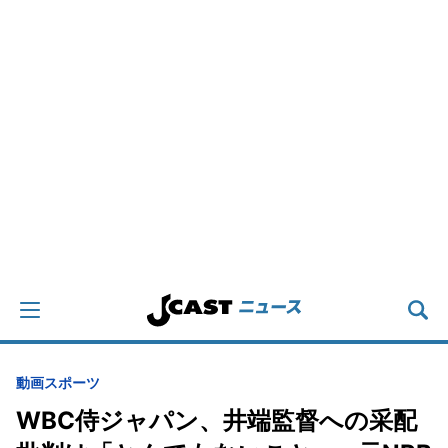
動画
スポーツ
WBC侍ジャパン、井端監督への采配