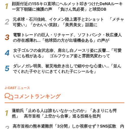
顔面付近の155キロ直球にヘルメット叩きつけたDeNAルーキ
ー宮下朝陽に擁護の声 「負けん気必要」と球団OB
元卓球・石川佳純、イケメン陸上選手と2ショット 「メチャ
可愛い」「かわいい笑顔」「美男美女」話題に
電撃トレードの巨人・リチャード、ソフトバンク・秋広優人
の存在感薄れ...「他球団の方が出場機会ある」の声が
女子ゴルフの金沢志奈、肩出し白ノースリ姿に反響...「可愛
いにも程がある」 ゴルフウェア姿と雰囲気変わって
ダレノガレ明美、被災地炊き出しで細やかな心遣い...「並ん
でくれた子やとりにきてくれた子にシールを」
J-CAST ニュース
コメントランキング
蓮舫氏「止める人は誰もいなかったのか」「あまりにも愕
然」 高市首相「上空から合掌」巡る投稿を批判
高市首相の熊本避難所「3分間」しか視察せず？SNS拡散 内