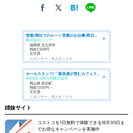
営業/商社でのルート営業のお仕事/即日勤務可/車通勤可/営業
＞
株式会社パソナ
福岡県 北九州市
時給1,506円
正社員
スポンサー：求人ボックス
ホールスタッフ/「家具屋が営むカフェスタッフ!」週2日～OK!嬉しいまかない付き/岡山県/浅口郡里庄町
＞
AKASE GROUP株式会社
岡山県 里庄町
時給1,100円～
正社員
スポンサー：求人ボックス
姉妹サイト
コストコを1日無料で体験できる!8月30日ま
でお得なキャンペーンを実施中