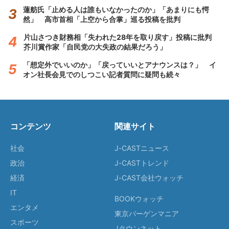
蓮舫氏「止める人は誰もいなかったのか」「あまりにも愕
然」 高市首相「上空から合掌」巡る投稿を批判
片山さつき財務相「失われた28年を取り戻す」投稿に批判
芥川賞作家「自民党の大失政の結果だろう」
「想定外でいいのか」「戻っていいとアナウンスは？」 イ
オン社長会見でのしつこい記者質問に疑問も続々
コンテンツ
関連サイト
社会
J-CASTニュース
政治
J-CASTトレンド
経済
J-CAST会社ウォッチ
IT
BOOKウォッチ
エンタメ
東京バーゲンマニア
スポーツ
Jタウンネット