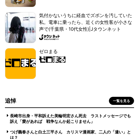
気付かないうちに経血でズボンを汚していた
私。電車に乗ったら、近くの女性客が小さな
声で(千葉県・10代女性)|Jタウンネット
ゼロまる
追悼
一覧を見る
長崎市出身・平和訴えた美輪明宏さん死去 ラストメッセージでも
訴え「愛があれば 戦争なんか起こりません」
つげ義春さんと白土三平さん カリスマ漫画家、二人の「違い」と
は？