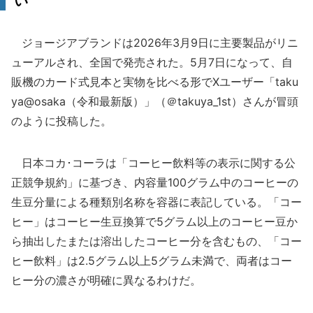
い
ジョージアブランドは2026年3月9日に主要製品がリニ
ューアルされ、全国で発売された。5月7日になって、自
販機のカード式見本と実物を比べる形でXユーザー「taku
ya@osaka（令和最新版）」（＠takuya_1st）さんが冒頭
のように投稿した。
日本コカ･コーラは「コーヒー飲料等の表示に関する公
正競争規約」に基づき、内容量100グラム中のコーヒーの
生豆分量による種類別名称を容器に表記している。「コー
ヒー」はコーヒー生豆換算で5グラム以上のコーヒー豆か
ら抽出したまたは溶出したコーヒー分を含むもの、「コー
ヒー飲料」は2.5グラム以上5グラム未満で、両者はコー
ヒー分の濃さが明確に異なるわけだ。