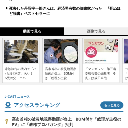
死去した丹羽宇一郎さんは、経済界有数の読書家だった 『死ぬほ
ど読書』ベストセラーに
動画で見る
画像で見る
家族旅行の機内で「パ
高市首相の被災地視察
「マンガワン」第三者
コ
パだけ別席」あり？
動画が炎上 BGM付
委報告書の編集者「G
「
5児の父・エハ...
き「総理が主役...
氏」は成田卓哉...
げ
J-CAST ニュース
アクセスランキング
もっと見る
高市首相の被災地視察動画が炎上 BGM付き「総理が主役の
PV」に「政権プロパガンダ」批判