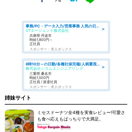
事務/PC・データ入力/営業事務 人気の日勤 月収38万円可 建設会社でCADオペレーター専門事務
＞
UTエージェント株式会社
兵庫県 丹波市
時給1,800円～
正社員
スポンサー：求人ボックス
8時10分～の日勤/各種社保完備/人柄重視のため未経験OK/検査補助&事務補助/～50代前半活躍中
＞
株式会社シスムエンジニアリング
三重県 桑名市
時給1,500円
正社員 / 派遣社員
スポンサー：求人ボックス
姉妹サイト
ミセスドーナツ全4種を実食レビュー!可愛さ
も食べ応えもばっちりで大満足。