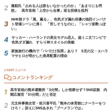
蓮舫氏「止める人は誰もいなかったのか」「あまりにも愕
然」 高市首相「上空から合掌」巡る投稿を批判
NHK朝ドラ「風、薫る」、色気ダダ漏れ俳優の強烈インパク
ト登場シーンに沸く 「苦しそうなのに」「シャツ姿艶っぽ
い」
サッカー・ハーランドの美女モデル恋人、超ミニ丈ワンピで
色気ダダ漏れ すらり神スタイルの美貌
家族旅行の機内で「パパだけ別席」あり？ 5児の父・エハラ
マサヒロが明かした座席配置の理由
J-CAST ニュース
コメントランキング
高市首相の熊本避難所「3分間」しか視察せず？SNS拡散 内
閣広報官「51分間」だと否定
元文科事務次官・前川喜平氏「熊本の体育館にクーラーをつ
けろ！」訴えにSNSあきれ「ブーメランでは」