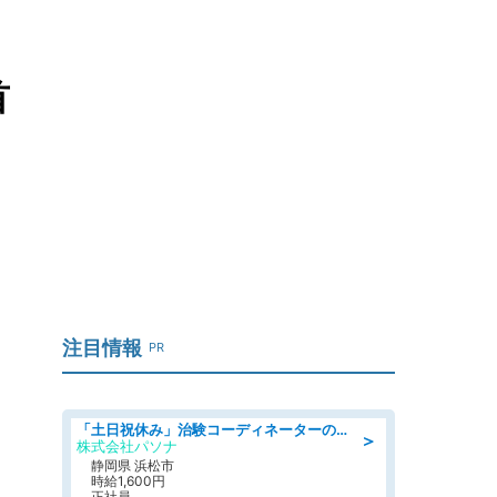
首
注目情報
PR
「土日祝休み」治験コーディネーターのお仕事/未経験OK
＞
株式会社パソナ
静岡県 浜松市
時給1,600円
正社員