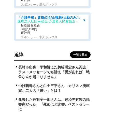
スポンサー：求人ボックス
「介護事務」資格必須/正職員/日勤のみ/介護老人保健施設
＞
医療法人社団幸紀会/介護老人保健施設 グリーンビラ安江
岐阜県 岐阜市
時給1,150円
正社員
スポンサー：求人ボックス
追悼
一覧を見る
長崎市出身・平和訴えた美輪明宏さん死去
ラストメッセージでも訴え「愛があれば 戦
争なんか起こりません」
つげ義春さんと白土三平さん カリスマ漫画
家、二人の「違い」とは？
死去した丹羽宇一郎さんは、経済界有数の読
書家だった 『死ぬほど読書』ベストセラー
に