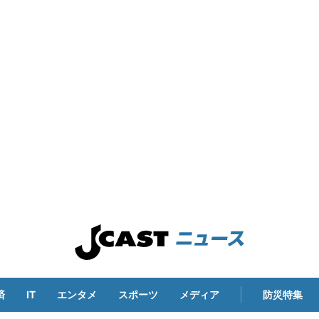
済
IT
エンタメ
スポーツ
メディア
防災特集