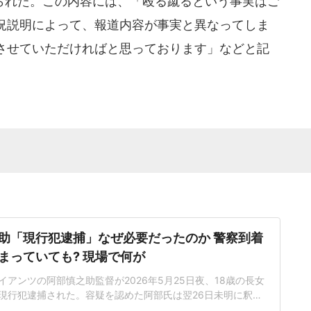
れた。この内容には、「殴る蹴るという事実はご
況説明によって、報道内容が事実と異なってしま
させていただければと思っております」などと記
助「現行犯逮捕」なぜ必要だったのか 警察到着
まっていても? 現場で何が
アンツの阿部慎之助監督が2026年5月25日夜、18歳の長女
現行犯逮捕された。容疑を認めた阿部氏は翌26日未明に釈放
、監督辞任を申し入れ、球団はこれを即座に受理した。しか