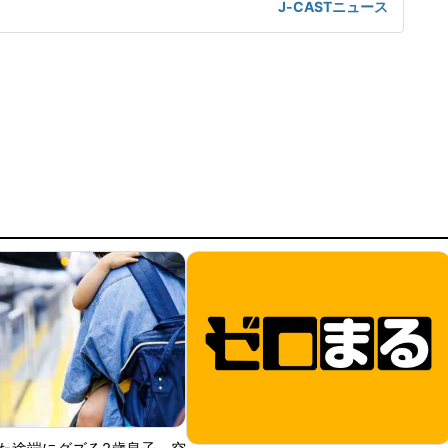
J-CASTニュース
劇に対しては、SNSを中心に阿部氏を擁護する声も上がり、
トでは数日で13万人分に及ぶ監督復帰署名が集まった。阿部
の過剰反