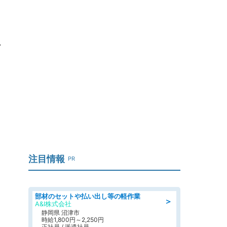
→
注目情報
PR
部材のセットや払い出し等の軽作業
＞
A&I株式会社
静岡県 沼津市
時給1,800円～2,250円
正社員 / 派遣社員