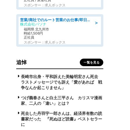
スポンサー：求人ボックス
営業/商社でのルート営業のお仕事/即日勤務可/車通勤可/営業
＞
株式会社パソナ
福岡県 北九州市
時給1,506円
正社員
スポンサー：求人ボックス
追悼
一覧を見る
長崎市出身・平和訴えた美輪明宏さん死去
ラストメッセージでも訴え「愛があれば 戦
争なんか起こりません」
つげ義春さんと白土三平さん カリスマ漫画
家、二人の「違い」とは？
死去した丹羽宇一郎さんは、経済界有数の読
書家だった 『死ぬほど読書』ベストセラー
に