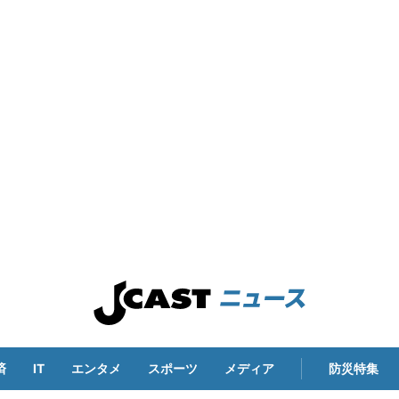
済
IT
エンタメ
スポーツ
メディア
防災特集