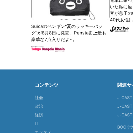
電車に乗っ
いた席に座
客が息子の
40代女性)
Suicaのペンギン"夏のラッキーバッ
グ"が8月8日に発売。Pensta史上最も
豪華な7点入りだよ~。
コンテンツ
関連サ
社会
J-CAS
政治
J-CAS
経済
J-CA
IT
BOOK
エンタメ