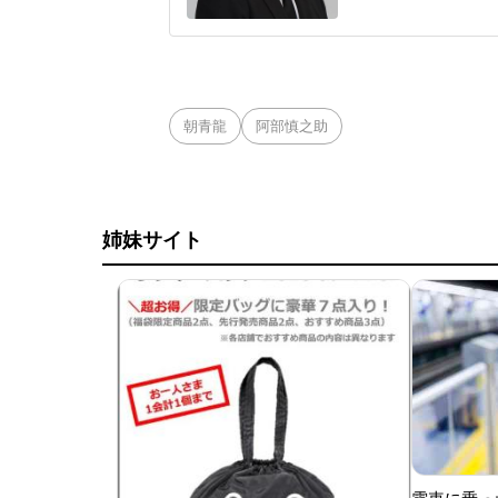
し、この一連の逮捕
オンライン署名サイ
氏の監督辞任は社会
朝青龍
阿部慎之助
姉妹サイト