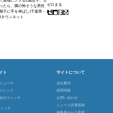
た途端にグズる2歳息子。空
ゼロまる
ったら、隣の怖そうな男性
帽子に手を伸ばし(千葉県・
|Jタウンネット
イト
サイトについて
Tニュース
会社案内
Tトレンド
採用情報
ST会社ウォッチ
お問い合わせ
ニュース読者投稿
ウォッチ
編集長からの手紙