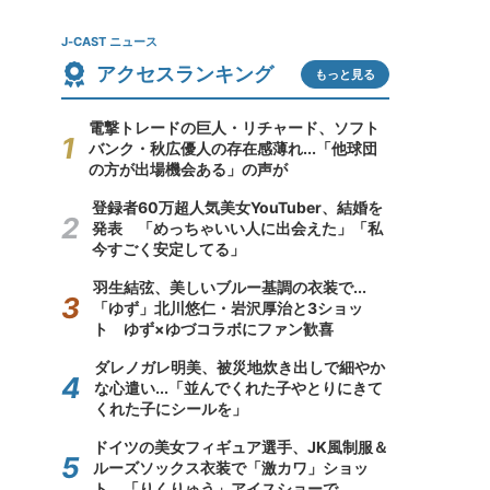
J-CAST ニュース
アクセスランキング
もっと見る
電撃トレードの巨人・リチャード、ソフト
バンク・秋広優人の存在感薄れ...「他球団
の方が出場機会ある」の声が
登録者60万超人気美女YouTuber、結婚を
発表 「めっちゃいい人に出会えた」「私
今すごく安定してる」
羽生結弦、美しいブルー基調の衣装で...
「ゆず」北川悠仁・岩沢厚治と3ショッ
ト ゆず×ゆづコラボにファン歓喜
ダレノガレ明美、被災地炊き出しで細やか
な心遣い...「並んでくれた子やとりにきて
くれた子にシールを」
ドイツの美女フィギュア選手、JK風制服＆
ルーズソックス衣装で「激カワ」ショッ
ト 「りくりゅう」アイスショーで