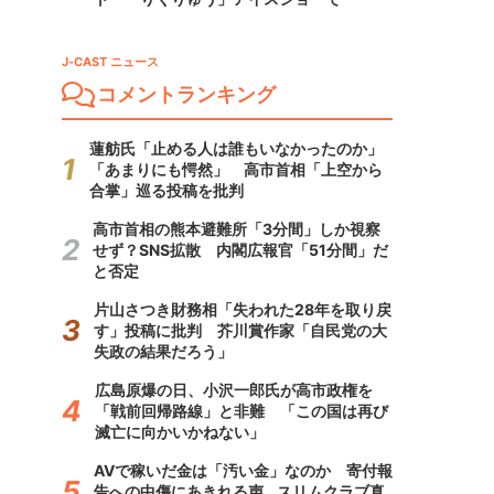
J-CAST ニュース
コメントランキング
蓮舫氏「止める人は誰もいなかったのか」
「あまりにも愕然」 高市首相「上空から
合掌」巡る投稿を批判
高市首相の熊本避難所「3分間」しか視察
せず？SNS拡散 内閣広報官「51分間」だ
と否定
片山さつき財務相「失われた28年を取り戻
す」投稿に批判 芥川賞作家「自民党の大
失政の結果だろう」
広島原爆の日、小沢一郎氏が高市政権を
「戦前回帰路線」と非難 「この国は再び
滅亡に向かいかねない」
AVで稼いだ金は「汚い金」なのか 寄付報
告への中傷にあきれる声...スリムクラブ真