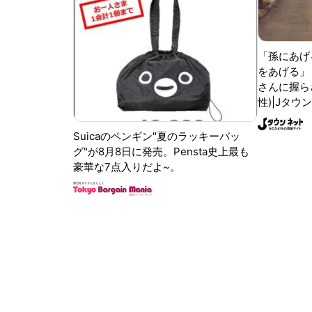
「孫にあげ
をあげる」
さんに握ら
性)|Jタウ
Suicaのペンギン"夏のラッキーバッ
グ"が8月8日に発売。Pensta史上最も
豪華な7点入りだよ~。