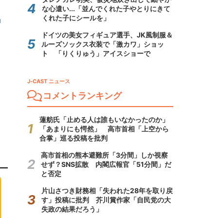
な心遣い...「並んでくれた子やとりにきて
くれた子にシールを」
」
ドイツの美女フィギュア選手、JK風制服＆
ルーズソックス衣装で「激カワ」ショッ
ト 「りくりゅう」アイスショーで
J-CAST ニュース
コメントランキング
蓮舫氏「止める人は誰もいなかったのか」
「あまりにも愕然」 高市首相「上空から
合掌」巡る投稿を批判
高市首相の熊本避難所「3分間」しか視察
せず？SNS拡散 内閣広報官「51分間」だ
と否定
片山さつき財務相「失われた28年を取り戻
す」投稿に批判 芥川賞作家「自民党の大
失政の結果だろう」