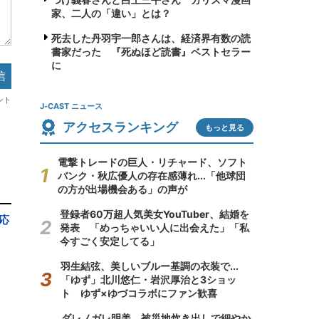
家、二人の「違い」とは？
死去した丹羽宇一郎さんは、経済界有数の読
書家だった 『死ぬほど読書』ベストセラー
に
J-CAST ニュース
アクセスランキング
もっと見る
電撃トレードの巨人・リチャード、ソフト
バンク・秋広優人の存在感薄れ...「他球団
の方が出場機会ある」の声が
登録者60万超人気美女YouTuber、結婚を
応
発表 「めっちゃいい人に出会えた」「私
今すごく安定してる」
羽生結弦、美しいブルー基調の衣装で...
「ゆず」北川悠仁・岩沢厚治と3ショッ
り
ト ゆず×ゆづコラボにファン歓喜
ダレノガレ明美、被災地炊き出しで細やか