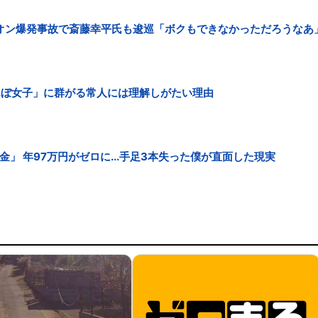
オン爆発事故で斎藤幸平氏も逡巡「ボクもできなかっただろうなあ
ちんぼ女子」に群がる常人には理解しがたい理由
」 年97万円がゼロに...手足3本失った僕が直面した現実