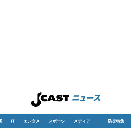
済
IT
エンタメ
スポーツ
メディア
防災特集