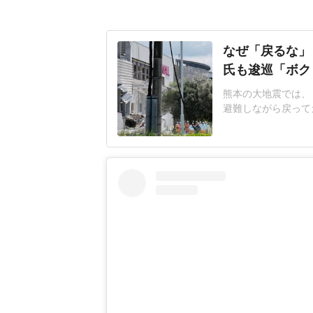
なぜ「戻るな」
氏も逡巡「ボク
熊本の大地震では、
避難しながら戻って
ったのか」と会社や
あ」と語ったのは東
れは間違っていたと
レビ系)2026年8