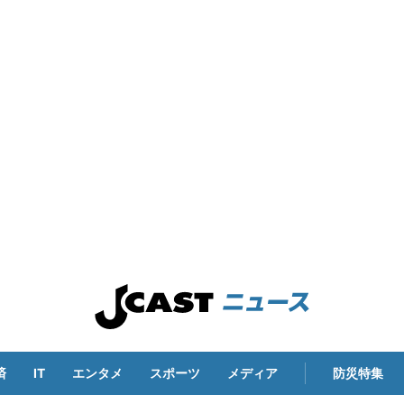
済
IT
エンタメ
スポーツ
メディア
防災特集