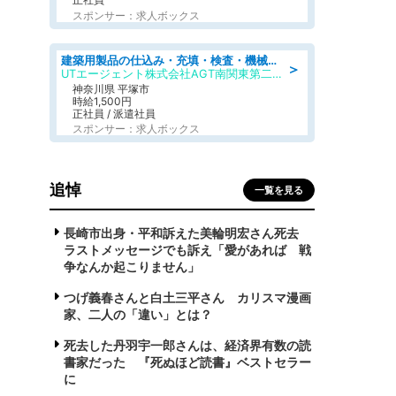
スポンサー：求人ボックス
建築用製品の仕込み・充填・検査・機械操作/寮完備/日払い/工場・製造
＞
UTエージェント株式会社AGT南関東第二CU
神奈川県 平塚市
時給1,500円
正社員 / 派遣社員
スポンサー：求人ボックス
追悼
一覧を見る
長崎市出身・平和訴えた美輪明宏さん死去
ラストメッセージでも訴え「愛があれば 戦
争なんか起こりません」
つげ義春さんと白土三平さん カリスマ漫画
家、二人の「違い」とは？
死去した丹羽宇一郎さんは、経済界有数の読
書家だった 『死ぬほど読書』ベストセラー
に