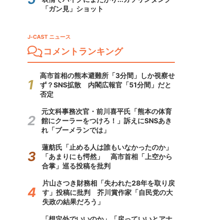
「ガン見」ショット
J-CAST ニュース
コメントランキング
高市首相の熊本避難所「3分間」しか視察せ
ず？SNS拡散 内閣広報官「51分間」だと
否定
元文科事務次官・前川喜平氏「熊本の体育
館にクーラーをつけろ！」訴えにSNSあき
れ「ブーメランでは」
蓮舫氏「止める人は誰もいなかったのか」
「あまりにも愕然」 高市首相「上空から
合掌」巡る投稿を批判
片山さつき財務相「失われた28年を取り戻
す」投稿に批判 芥川賞作家「自民党の大
失政の結果だろう」
「想定外でいいのか」「戻っていいとアナ