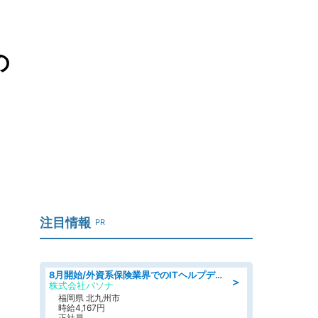
の
注目情報
PR
8月開始/外資系保険業界でのITヘルプデスク業務/駅近/即日勤務可/ヘルプデスク
＞
株式会社パソナ
福岡県 北九州市
時給4,167円
正社員