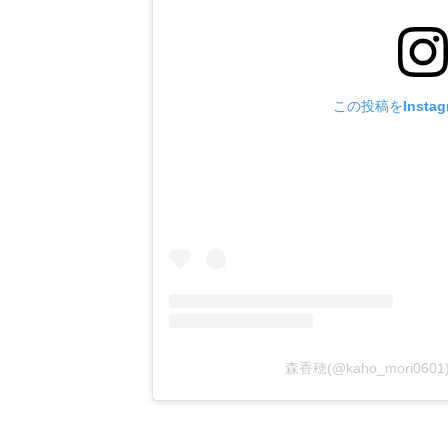
この投稿をInsta
森香穂(@kaho_mori0