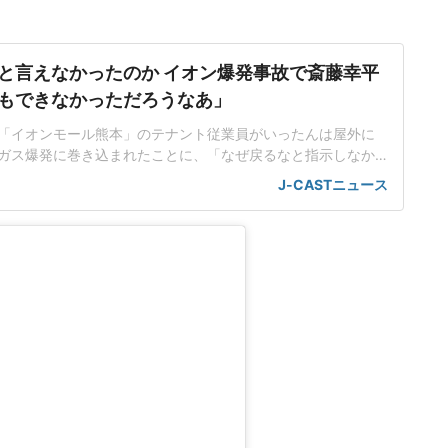
と言えなかったのか イオン爆発事故で斎藤幸平
もできなかっただろうなあ」
「イオンモール熊本」のテナント従業員がいったんは屋外に
ガス爆発に巻き込まれたことに、「なぜ戻るなと指示しなか
上司が非難されているが、「ボクもできなかっただろうな
J-CASTニュース
京大大学院准教授の斎藤幸平さんだ。「結果からしたら、あ
言いやすいが」「情報ライブミヤネ屋」(読売テレビ・日本テ
月5日放送にコメンテ