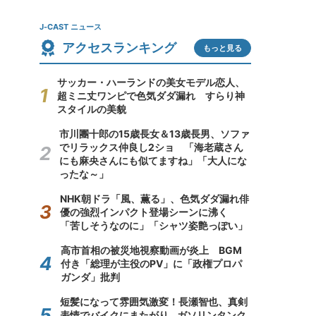
J-CAST ニュース
アクセスランキング
もっと見る
サッカー・ハーランドの美女モデル恋人、
超ミニ丈ワンピで色気ダダ漏れ すらり神
スタイルの美貌
市川團十郎の15歳長女＆13歳長男、ソファ
でリラックス仲良し2ショ 「海老蔵さん
にも麻央さんにも似てますね」「大人にな
ったな～」
NHK朝ドラ「風、薫る」、色気ダダ漏れ俳
優の強烈インパクト登場シーンに沸く
「苦しそうなのに」「シャツ姿艶っぽい」
高市首相の被災地視察動画が炎上 BGM
付き「総理が主役のPV」に「政権プロパ
ガンダ」批判
短髪になって雰囲気激変！長瀬智也、真剣
表情でバイクにまたがり...ガソリンタンク